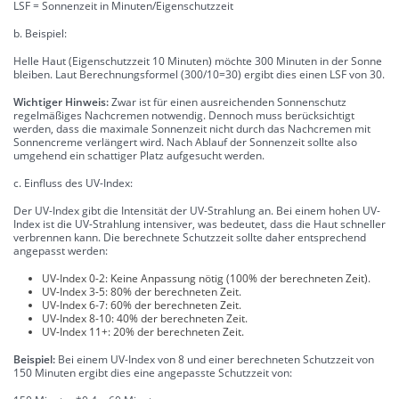
LSF = Sonnenzeit in Minuten/Eigenschutzzeit
b. Beispiel:
Helle Haut (Eigenschutzzeit 10 Minuten) möchte 300 Minuten in der Sonne
bleiben. Laut Berechnungsformel (300/10=30) ergibt dies einen LSF von 30.
Wichtiger Hinweis:
Zwar ist für einen ausreichenden Sonnenschutz
regelmäßiges Nachcremen notwendig. Dennoch muss berücksichtigt
werden, dass die maximale Sonnenzeit nicht durch das Nachcremen mit
Sonnencreme verlängert wird. Nach Ablauf der Sonnenzeit sollte also
umgehend ein schattiger Platz aufgesucht werden.
c. Einfluss des UV-Index:
Der UV-Index gibt die Intensität der UV-Strahlung an. Bei einem hohen UV-
Index ist die UV-Strahlung intensiver, was bedeutet, dass die Haut schneller
verbrennen kann. Die berechnete Schutzzeit sollte daher entsprechend
angepasst werden:
UV-Index 0-2: Keine Anpassung nötig (100% der berechneten Zeit).
UV-Index 3-5: 80% der berechneten Zeit.
UV-Index 6-7: 60% der berechneten Zeit.
UV-Index 8-10: 40% der berechneten Zeit.
UV-Index 11+: 20% der berechneten Zeit.
Beispiel:
Bei einem UV-Index von 8 und einer berechneten Schutzzeit von
150 Minuten ergibt dies eine angepasste Schutzzeit von: