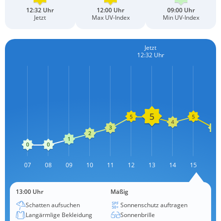
12:32 Uhr
12:00 Uhr
09:00 Uhr
Jetzt
Max UV-Index
Min UV-Index
Jetzt
12:32 Uhr
L
07
08
09
10
11
12
13
14
L
15
16
13:00 Uhr
Mäßig
Schatten aufsuchen
Sonnenschutz auftragen
Langärmlige Bekleidung
Sonnenbrille