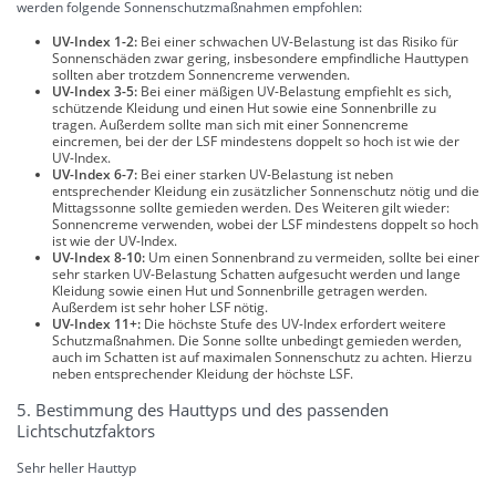
werden folgende Sonnenschutzmaßnahmen empfohlen:
UV-Index 1-2:
Bei einer schwachen UV-Belastung ist das Risiko für
Sonnenschäden zwar gering, insbesondere empfindliche Hauttypen
sollten aber trotzdem Sonnencreme verwenden.
UV-Index 3-5:
Bei einer mäßigen UV-Belastung empfiehlt es sich,
schützende Kleidung und einen Hut sowie eine Sonnenbrille zu
tragen. Außerdem sollte man sich mit einer Sonnencreme
eincremen, bei der der LSF mindestens doppelt so hoch ist wie der
UV-Index.
UV-Index 6-7:
Bei einer starken UV-Belastung ist neben
entsprechender Kleidung ein zusätzlicher Sonnenschutz nötig und die
Mittagssonne sollte gemieden werden. Des Weiteren gilt wieder:
Sonnencreme verwenden, wobei der LSF mindestens doppelt so hoch
ist wie der UV-Index.
UV-Index 8-10:
Um einen Sonnenbrand zu vermeiden, sollte bei einer
sehr starken UV-Belastung Schatten aufgesucht werden und lange
Kleidung sowie einen Hut und Sonnenbrille getragen werden.
Außerdem ist sehr hoher LSF nötig.
UV-Index 11+:
Die höchste Stufe des UV-Index erfordert weitere
Schutzmaßnahmen. Die Sonne sollte unbedingt gemieden werden,
auch im Schatten ist auf maximalen Sonnenschutz zu achten. Hierzu
neben entsprechender Kleidung der höchste LSF.
5. Bestimmung des Hauttyps und des passenden
Lichtschutzfaktors
Sehr heller Hauttyp