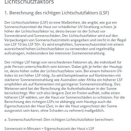
Lichtschutzfaktors
1. Berechnung des richtigen Lichtschutzfaktors (LSF)
Der Lichtschutzfaktor (LSF) ist eine Maßeinheit, die angibt, wie gut ein
Sonnenschutzmittel die Haut vor schädlicher UV-Strahlung schützt. Je
höher der Lichtschutzfaktor ist, desto besser ist der Schutz vor
Sonnenbrand und Sonnenschäden. Der Lichtschutzfaktor wird auf den
Verpackungen von Sonnenschutzmitteln angegeben und reicht in der Regel
von LSF 10 bis LSF 50+. Es wird empfohlen, Sonnenschutzmittel mit einem
ausreichend hohen Lichtschutzfaktor zu verwenden und regelmäßig
aufzutragen, insbesondere bei intensiver Sonneneinstrahlung.
Der richtige LSF hängt von verschiedenen Faktoren ab, die individuell für
jede Person unterschiedlich sein können. Dabei gilt: Je heller der Hauttyp
ist, desto höher sollte der Lichtschutzfaktor sein. Bei einem höherem UV-
Index ist ein höher LSF nötig. So wird beispielsweise auf Kontinenten mit
stärkerer Sonneneinstrahlung wie Australien oder Afrika ein höherer LSF
empfohlen als auf Kontinenten mit geringerer Sonneneinstrahlung. Des
Weiteren wird bei der Berechnung die Aufenthaltsdauer in der Sonne
berücksichtigt. Wer sich also längere Zeit im Freien aufhält, sollte einen
höheren LSF wählen, um die Haut vor Sonnenschäden zu schützen. Für die
Berechnung des richtigen LSFs ist abhängig vom Hauttyp auch die
Eigenschutzzeit der Haut (Zeit, in der die Haut ungeschützt der Sonne
ausgesetzt sein kann, ohne Schaden zu nehmen) maßgeblich.
a. Sonnenschutzformel: Den richtigen Lichtschutzfaktor berechnen:
Sonnenzeit in Minuten = Eigenschutzzeit der Haut x LSF