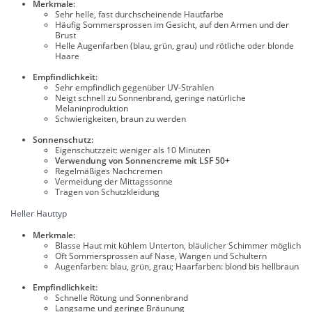
Merkmale:
Sehr helle, fast durchscheinende Hautfarbe
Häufig Sommersprossen im Gesicht, auf den Armen und der
Brust
Helle Augenfarben (blau, grün, grau) und rötliche oder blonde
Haare
Empfindlichkeit:
Sehr empfindlich gegenüber UV-Strahlen
Neigt schnell zu Sonnenbrand, geringe natürliche
Melaninproduktion
Schwierigkeiten, braun zu werden
Sonnenschutz:
Eigenschutzzeit: weniger als 10 Minuten
Verwendung von Sonnencreme mit LSF 50+
Regelmäßiges Nachcremen
Vermeidung der Mittagssonne
Tragen von Schutzkleidung
Heller Hauttyp
Merkmale:
Blasse Haut mit kühlem Unterton, bläulicher Schimmer möglich
Oft Sommersprossen auf Nase, Wangen und Schultern
Augenfarben: blau, grün, grau; Haarfarben: blond bis hellbraun
Empfindlichkeit:
Schnelle Rötung und Sonnenbrand
Langsame und geringe Bräunung