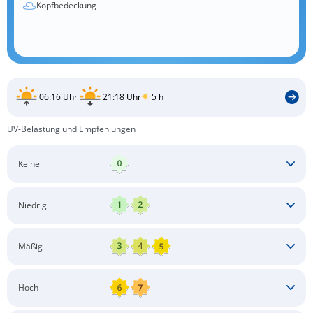
Kopfbedeckung
06:16 Uhr
21:18 Uhr
5 h
UV-Belastung und Empfehlungen
Keine
Keine besonderen Schutzmaßnahmen erforderlich
Niedrig
Keine besonderen Schutzmaßnahmen erforderlich
Mäßig
Schatten aufsuchen
Sonnenschutz auftragen
Langärmlige Bekleidung
Sonnenbrille
Hoch
Kopfbedeckung