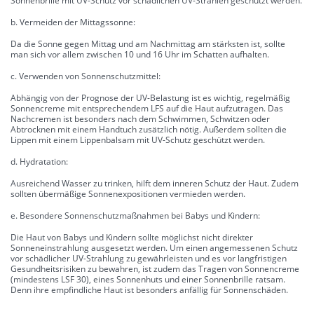
Sonnenbrille mit UV-Schutz vor schädlichen UV-Strahlen geschützt werden.
b. Vermeiden der Mittagssonne:
Da die Sonne gegen Mittag und am Nachmittag am stärksten ist, sollte
man sich vor allem zwischen 10 und 16 Uhr im Schatten aufhalten.
c. Verwenden von Sonnenschutzmittel:
Abhängig von der Prognose der UV-Belastung ist es wichtig, regelmäßig
Sonnencreme mit entsprechendem LFS auf die Haut aufzutragen. Das
Nachcremen ist besonders nach dem Schwimmen, Schwitzen oder
Abtrocknen mit einem Handtuch zusätzlich nötig. Außerdem sollten die
Lippen mit einem Lippenbalsam mit UV-Schutz geschützt werden.
d. Hydratation:
Ausreichend Wasser zu trinken, hilft dem inneren Schutz der Haut. Zudem
sollten übermäßige Sonnenexpositionen vermieden werden.
e. Besondere Sonnenschutzmaßnahmen bei Babys und Kindern:
Die Haut von Babys und Kindern sollte möglichst nicht direkter
Sonneneinstrahlung ausgesetzt werden. Um einen angemessenen Schutz
vor schädlicher UV-Strahlung zu gewährleisten und es vor langfristigen
Gesundheitsrisiken zu bewahren, ist zudem das Tragen von Sonnencreme
(mindestens LSF 30), eines Sonnenhuts und einer Sonnenbrille ratsam.
Denn ihre empfindliche Haut ist besonders anfällig für Sonnenschäden.