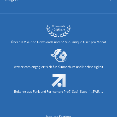
Biowetter
Glätteindex
Reiseziel Finder
Erkältungswetter
Klima & Umwelt
Über 10 Mio. App Downloads und 22 Mio. Unique User pro Monat
wetter.com engagiert sich für Klimaschutz und Nachhaltigkeit
Bekannt aus Funk und Fernsehen: Pro7, Sat1, Kabel 1, SWR, ...
Jobs und Karriere