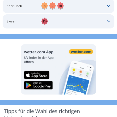
Schatten aufsuchen
Sonnenschutz auftragen
Langärmlige Bekleidung
Sonnenbrille
Sehr Hoch
Kopfbedeckung
Schatten aufsuchen
Sonnenschutz auftragen
Langärmlige Bekleidung
Sonnenbrille
Extrem
Kopfbedeckung
Schatten aufsuchen
Sonnenschutz auftragen
Langärmlige Bekleidung
Sonnenbrille
Kopfbedeckung
Möglichst drinnen aufhalten
Tipps für die Wahl des richtigen