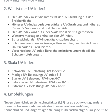
150 Minuten*0.4 = 60 Minuten
2. Was ist der UV-Index?
Der UV-Index misst die Intensität der UV-Strahlung auf der
Erdoberfläche.
Höherer UV-Index bedeutet stärkere UV-Strahlung und höheres
Risiko für Sonnenbrand und Hautschäden.
Der UV-Index wird auf einer Skala von 0 bis 11+ gemessen.
Wettervorhersagen enthalten den UV-Index.
Es ist wichtig, den UV-Index täglich zu beachten.
Schutzmaßnahmen sollten ergriffen werden, um das Risiko von
Hautschäden zu reduzieren.
Verschiedene UV-Index-Bereiche erfordern unterschiedliche
Schutzempfehlungen.
3. Skala UV-Index
Schwache UV-Belastung: UV-Index 1-2
Mäßige UV-Belastung: UV-Index 3-5
Starke UV-Belastung: UV-Index 6-7
Sehr starke UV-Belastung: UV-Index 8-10
Extreme UV-Belastung: UV-Index ab 11
4. Empfehlungen
Neben dem richtigen Lichtschutzfaktor (LSF) ist es auch wichtig, andere
Sonnenschutzmaßnahmen wie das Tragen von Sonnenhüten,
Sonnenbrillen und langärmliger Kleidung zu berücksichtigen. Für jede Stufe