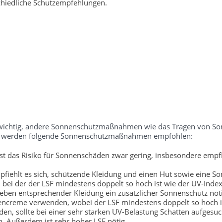
chiedliche Schutzempfehlungen.
ch wichtig, andere Sonnenschutzmaßnahmen wie das Tragen von S
tufe werden folgende Sonnenschutzmaßnahmen empfohlen:
t das Risiko für Sonnenschäden zwar gering, insbesondere empfi
fiehlt es sich, schützende Kleidung und einen Hut sowie eine So
bei der der LSF mindestens doppelt so hoch ist wie der UV-Index
neben entsprechender Kleidung ein zusätzlicher Sonnenschutz nöti
encreme verwenden, wobei der LSF mindestens doppelt so hoch is
, sollte bei einer sehr starken UV-Belastung Schatten aufgesu
. Außerdem ist sehr hoher LSF nötig.