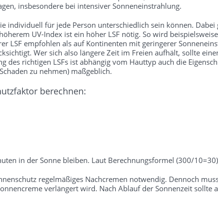
gen, insbesondere bei intensiver Sonneneinstrahlung.
 individuell für jede Person unterschiedlich sein können. Dabei gil
 höherem UV-Index ist ein höher LSF nötig. So wird beispielsweise
rer LSF empfohlen als auf Kontinenten mit geringerer Sonneneins
sichtigt. Wer sich also längere Zeit im Freien aufhält, sollte ei
des richtigen LSFs ist abhängig vom Hauttyp auch die Eigenschutz
e Schaden zu nehmen) maßgeblich.
hutzfaktor berechnen:
uten in der Sonne bleiben. Laut Berechnungsformel (300/10=30) 
onnenschutz regelmäßiges Nachcremen notwendig. Dennoch muss b
nnencreme verlängert wird. Nach Ablauf der Sonnenzeit sollte a