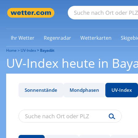
Ihr Wetter
Regenradar
Wetterkarten
Skigebi
Home
UV-Index
Bayadât
UV-Index heute in Bay
Sonnenstände
Mondphasen
UV-Index