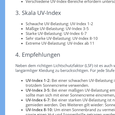
Verschiedene UV-Index-Bereiche erfordern unters
3. Skala UV-Index
Schwache UV-Belastung: UV-Index 1-2
Mäßige UV-Belastung: UV-Index 3-5
Starke UV-Belastung: UV-Index 6-7
Sehr starke UV-Belastung: UV-Index 8-10
Extreme UV-Belastung: UV-Index ab 11
4. Empfehlungen
Neben dem richtigen Lichtschutzfaktor (LSF) ist es au
langärmliger Kleidung zu berücksichtigen. Für jede S
UV-Index 1-2:
Bei einer schwachen UV-Belastung is
trotzdem Sonnencreme verwenden.
UV-Index 3-5:
Bei einer mäßigen UV-Belastung emp
sollte man sich mit einer Sonnencreme eincremen, 
UV-Index 6-7:
Bei einer starken UV-Belastung ist 
gemieden werden. Des Weiteren gilt wieder: Sonn
UV-Index 8-10:
Um einen Sonnenbrand zu vermeiden
sowie einen Hut und Sonnenbrille getragen werden