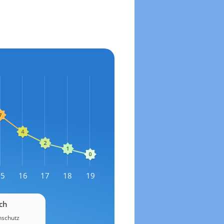
15
16
17
18
19
ch
schutz