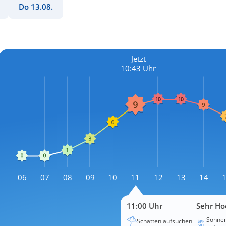
Do 13.08.
Jetzt
10:43 Uhr
L
06
07
08
09
10
11
12
13
14
L
11:00 Uhr
Sehr Ho
Sonnen
Schatten aufsuchen