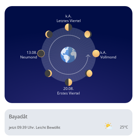
k.A.
Letztes Viertel
13.08.
k.A.
Neumond
Vollmond
20.08.
Erstes Viertel
Bayadât
25°C
jetzt 09:39 Uhr.
Leicht Bewölkt