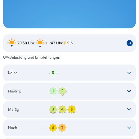
20:50 Uhr
11:43 Uhr
9 h
UV-Belastung und Empfehlungen
Keine
Keine besonderen Schutzmaßnahmen erforderlich
Niedrig
Keine besonderen Schutzmaßnahmen erforderlich
Mäßig
Schatten aufsuchen
Sonnenschutz auftragen
Langärmlige Bekleidung
Sonnenbrille
Hoch
Kopfbedeckung