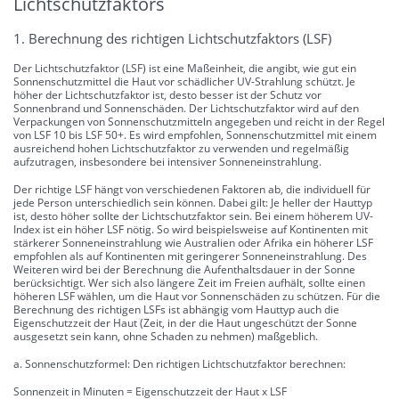
Lichtschutzfaktors
1. Berechnung des richtigen Lichtschutzfaktors (LSF)
Der Lichtschutzfaktor (LSF) ist eine Maßeinheit, die angibt, wie gut ein
Sonnenschutzmittel die Haut vor schädlicher UV-Strahlung schützt. Je
höher der Lichtschutzfaktor ist, desto besser ist der Schutz vor
Sonnenbrand und Sonnenschäden. Der Lichtschutzfaktor wird auf den
Verpackungen von Sonnenschutzmitteln angegeben und reicht in der Regel
von LSF 10 bis LSF 50+. Es wird empfohlen, Sonnenschutzmittel mit einem
ausreichend hohen Lichtschutzfaktor zu verwenden und regelmäßig
aufzutragen, insbesondere bei intensiver Sonneneinstrahlung.
Der richtige LSF hängt von verschiedenen Faktoren ab, die individuell für
jede Person unterschiedlich sein können. Dabei gilt: Je heller der Hauttyp
ist, desto höher sollte der Lichtschutzfaktor sein. Bei einem höherem UV-
Index ist ein höher LSF nötig. So wird beispielsweise auf Kontinenten mit
stärkerer Sonneneinstrahlung wie Australien oder Afrika ein höherer LSF
empfohlen als auf Kontinenten mit geringerer Sonneneinstrahlung. Des
Weiteren wird bei der Berechnung die Aufenthaltsdauer in der Sonne
berücksichtigt. Wer sich also längere Zeit im Freien aufhält, sollte einen
höheren LSF wählen, um die Haut vor Sonnenschäden zu schützen. Für die
Berechnung des richtigen LSFs ist abhängig vom Hauttyp auch die
Eigenschutzzeit der Haut (Zeit, in der die Haut ungeschützt der Sonne
ausgesetzt sein kann, ohne Schaden zu nehmen) maßgeblich.
a. Sonnenschutzformel: Den richtigen Lichtschutzfaktor berechnen:
Sonnenzeit in Minuten = Eigenschutzzeit der Haut x LSF