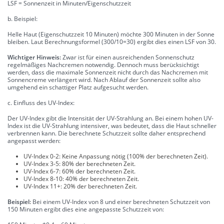
LSF = Sonnenzeit in Minuten/Eigenschutzzeit
b. Beispiel:
Helle Haut (Eigenschutzzeit 10 Minuten) möchte 300 Minuten in der Sonne
bleiben. Laut Berechnungsformel (300/10=30) ergibt dies einen LSF von 30.
Wichtiger Hinweis:
Zwar ist für einen ausreichenden Sonnenschutz
regelmäßiges Nachcremen notwendig. Dennoch muss berücksichtigt
werden, dass die maximale Sonnenzeit nicht durch das Nachcremen mit
Sonnencreme verlängert wird. Nach Ablauf der Sonnenzeit sollte also
umgehend ein schattiger Platz aufgesucht werden.
c. Einfluss des UV-Index:
Der UV-Index gibt die Intensität der UV-Strahlung an. Bei einem hohen UV-
Index ist die UV-Strahlung intensiver, was bedeutet, dass die Haut schneller
verbrennen kann. Die berechnete Schutzzeit sollte daher entsprechend
angepasst werden:
UV-Index 0-2: Keine Anpassung nötig (100% der berechneten Zeit).
UV-Index 3-5: 80% der berechneten Zeit.
UV-Index 6-7: 60% der berechneten Zeit.
UV-Index 8-10: 40% der berechneten Zeit.
UV-Index 11+: 20% der berechneten Zeit.
Beispiel:
Bei einem UV-Index von 8 und einer berechneten Schutzzeit von
150 Minuten ergibt dies eine angepasste Schutzzeit von: