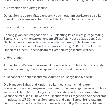
Sonnenbrille mit UV-Schutz vor schädlichen UV-Strahlen geschützt werden.
b. Vermeiden der Mittagssonne:
Da die Sonne gegen Mittag und am Nachmittag am stärksten ist, sollte
man sich vor allem zwischen 10 und 16 Uhr im Schatten aufhalten.
c. Verwenden von Sonnenschutzmittel:
Abhängig von der Prognose der UV-Belastung ist es wichtig, regelmäßig
Sonnencreme mit entsprechendem LFS auf die Haut aufzutragen. Das
Nachcremen ist besonders nach dem Schwimmen, Schwitzen oder
Abtrocknen mit einem Handtuch zusätzlich nötig. Außerdem sollten die
Lippen mit einem Lippenbalsam mit UV-Schutz geschützt werden.
d. Hydratation:
Ausreichend Wasser zu trinken, hilft dem inneren Schutz der Haut. Zudem
sollten übermäßige Sonnenexpositionen vermieden werden.
e. Besondere Sonnenschutzmaßnahmen bei Babys und Kindern:
Die Haut von Babys und Kindern sollte möglichst nicht direkter
Sonneneinstrahlung ausgesetzt werden. Um einen angemessenen Schutz
vor schädlicher UV-Strahlung zu gewährleisten und es vor langfristigen
Gesundheitsrisiken zu bewahren, ist zudem das Tragen von Sonnencreme
(mindestens LSF 30), eines Sonnenhuts und einer Sonnenbrille ratsam.
Denn ihre empfindliche Haut ist besonders anfällig für Sonnenschäden.