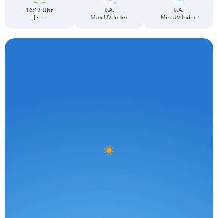
16:12 Uhr
k.A.
k.A.
Jetzt
Max UV-Index
Min UV-Index