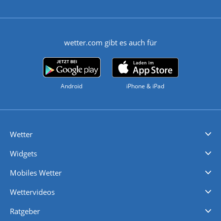
wetter.com gibt es auch für
Android
iPhone & iPad
Wetter
Videovorhersagen
Kolumnen
Unwetterwarnungen
wetter.com Deutschland
wetter.com Schweiz
wetter.com Österreich
Werben
Homepage Widget
Wetter API
Wetter- und Geodaten - meteonomiqs.com
tiempo.es
meteos24.fr
ilmeteo24.it
pogoda24.pl
weather24.co.uk
Widgets
Regenradar
Windgeschwindigkeiten
Temperatur
Sonnenschein
Wassertemperatur
Mobiles Wetter
iPhone Wetter
iPad Wetter
Android Wetter
Wettervideos
Nachrichten
Deutschlandwetter
Schweizwetter
Österreichwetter
Regionalwetter
Wetter in Europa
Wetter Weltweit
Wetterlexikon
Promi-News
Ratgeber
Biowetter
Glätteindex
Reiseziel Finder
Erkältungswetter
Klima & Umwelt