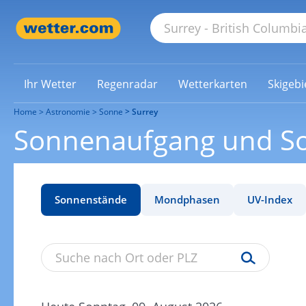
Ihr Wetter
Regenradar
Wetterkarten
Skigebi
Home
Astronomie
Sonne
Surrey
Sonnenaufgang und So
Sonnenstände
Mondphasen
UV-Index