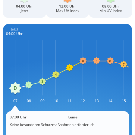
04:00 Uhr
12:00 Uhr
08:00 Uhr
Jetzt
Max UV-Index
Min UV-Index
Jetzt
04:00 Uhr
L
07
08
09
10
11
12
13
L
14
15
07:00 Uhr
Keine
Keine besonderen Schutzmaßnahmen erforderlich