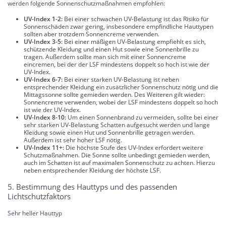
werden folgende Sonnenschutzmaßnahmen empfohlen:
UV-Index 1-2:
Bei einer schwachen UV-Belastung ist das Risiko für
Sonnenschäden zwar gering, insbesondere empfindliche Hauttypen
sollten aber trotzdem Sonnencreme verwenden.
UV-Index 3-5:
Bei einer mäßigen UV-Belastung empfiehlt es sich,
schützende Kleidung und einen Hut sowie eine Sonnenbrille zu
tragen. Außerdem sollte man sich mit einer Sonnencreme
eincremen, bei der der LSF mindestens doppelt so hoch ist wie der
UV-Index.
UV-Index 6-7:
Bei einer starken UV-Belastung ist neben
entsprechender Kleidung ein zusätzlicher Sonnenschutz nötig und die
Mittagssonne sollte gemieden werden. Des Weiteren gilt wieder:
Sonnencreme verwenden, wobei der LSF mindestens doppelt so hoch
ist wie der UV-Index.
UV-Index 8-10:
Um einen Sonnenbrand zu vermeiden, sollte bei einer
sehr starken UV-Belastung Schatten aufgesucht werden und lange
Kleidung sowie einen Hut und Sonnenbrille getragen werden.
Außerdem ist sehr hoher LSF nötig.
UV-Index 11+:
Die höchste Stufe des UV-Index erfordert weitere
Schutzmaßnahmen. Die Sonne sollte unbedingt gemieden werden,
auch im Schatten ist auf maximalen Sonnenschutz zu achten. Hierzu
neben entsprechender Kleidung der höchste LSF.
5. Bestimmung des Hauttyps und des passenden
Lichtschutzfaktors
Sehr heller Hauttyp