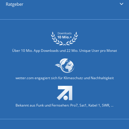
Ratgeber
Biowetter
Glätteindex
Reiseziel Finder
Erkältungswetter
Klima & Umwelt
Über 10 Mio. App Downloads und 22 Mio. Unique User pro Monat
wetter.com engagiert sich für Klimaschutz und Nachhaltigkeit
Bekannt aus Funk und Fernsehen: Pro7, Sat1, Kabel 1, SWR, ...