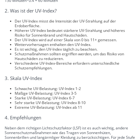
150 Minuten*0.4 = 60 Minuten
2. Was ist der UV-Index?
Der UV-Index misst die Intensität der UV-Strahlung auf der
Erdoberfläche.
Höherer UV-Index bedeutet stärkere UV-Strahlung und höheres
Risiko für Sonnenbrand und Hautschäden.
Der UV-Index wird auf einer Skala von 0 bis 11+ gemessen.
Wettervorhersagen enthalten den UV-Index.
Es ist wichtig, den UV-Index täglich zu beachten.
Schutzmaßnahmen sollten ergriffen werden, um das Risiko von
Hautschäden zu reduzieren.
Verschiedene UV-Index-Bereiche erfordern unterschiedliche
Schutzempfehlungen.
3. Skala UV-Index
Schwache UV-Belastung: UV-Index 1-2
Mäßige UV-Belastung: UV-Index 3-5
Starke UV-Belastung: UV-Index 6-7
Sehr starke UV-Belastung: UV-Index 8-10
Extreme UV-Belastung: UV-Index ab 11
4. Empfehlungen
Neben dem richtigen Lichtschutzfaktor (LSF) ist es auch wichtig, andere
Sonnenschutzmaßnahmen wie das Tragen von Sonnenhüten,
Sonnenbrillen und langärmliger Kleidung zu berücksichtigen. Für jede Stufe