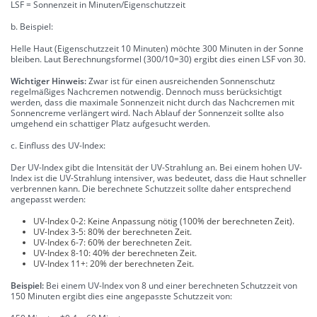
LSF = Sonnenzeit in Minuten/Eigenschutzzeit
b. Beispiel:
Helle Haut (Eigenschutzzeit 10 Minuten) möchte 300 Minuten in der Sonne
bleiben. Laut Berechnungsformel (300/10=30) ergibt dies einen LSF von 30.
Wichtiger Hinweis:
Zwar ist für einen ausreichenden Sonnenschutz
regelmäßiges Nachcremen notwendig. Dennoch muss berücksichtigt
werden, dass die maximale Sonnenzeit nicht durch das Nachcremen mit
Sonnencreme verlängert wird. Nach Ablauf der Sonnenzeit sollte also
umgehend ein schattiger Platz aufgesucht werden.
c. Einfluss des UV-Index:
Der UV-Index gibt die Intensität der UV-Strahlung an. Bei einem hohen UV-
Index ist die UV-Strahlung intensiver, was bedeutet, dass die Haut schneller
verbrennen kann. Die berechnete Schutzzeit sollte daher entsprechend
angepasst werden:
UV-Index 0-2: Keine Anpassung nötig (100% der berechneten Zeit).
UV-Index 3-5: 80% der berechneten Zeit.
UV-Index 6-7: 60% der berechneten Zeit.
UV-Index 8-10: 40% der berechneten Zeit.
UV-Index 11+: 20% der berechneten Zeit.
Beispiel:
Bei einem UV-Index von 8 und einer berechneten Schutzzeit von
150 Minuten ergibt dies eine angepasste Schutzzeit von: