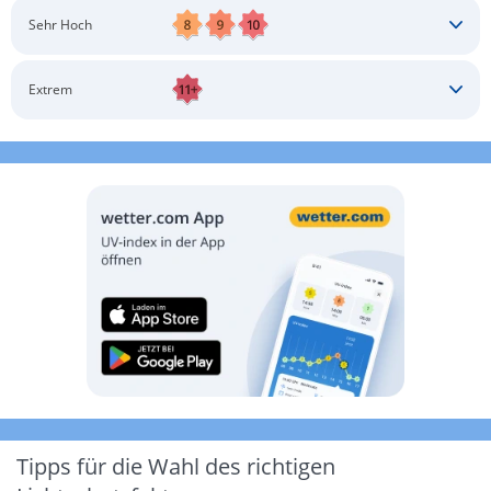
Schatten aufsuchen
Sonnenschutz auftragen
Langärmlige Bekleidung
Sonnenbrille
Sehr Hoch
Kopfbedeckung
Schatten aufsuchen
Sonnenschutz auftragen
Langärmlige Bekleidung
Sonnenbrille
Extrem
Kopfbedeckung
Schatten aufsuchen
Sonnenschutz auftragen
Langärmlige Bekleidung
Sonnenbrille
Kopfbedeckung
Möglichst drinnen aufhalten
Tipps für die Wahl des richtigen