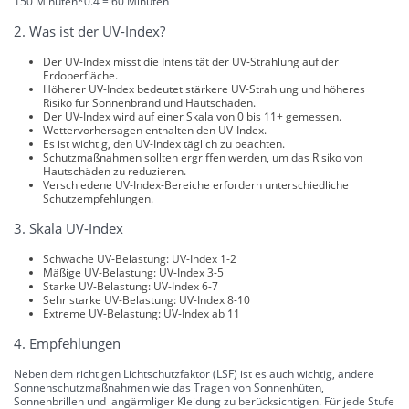
150 Minuten*0.4 = 60 Minuten
2. Was ist der UV-Index?
Der UV-Index misst die Intensität der UV-Strahlung auf der
Erdoberfläche.
Höherer UV-Index bedeutet stärkere UV-Strahlung und höheres
Risiko für Sonnenbrand und Hautschäden.
Der UV-Index wird auf einer Skala von 0 bis 11+ gemessen.
Wettervorhersagen enthalten den UV-Index.
Es ist wichtig, den UV-Index täglich zu beachten.
Schutzmaßnahmen sollten ergriffen werden, um das Risiko von
Hautschäden zu reduzieren.
Verschiedene UV-Index-Bereiche erfordern unterschiedliche
Schutzempfehlungen.
3. Skala UV-Index
Schwache UV-Belastung: UV-Index 1-2
Mäßige UV-Belastung: UV-Index 3-5
Starke UV-Belastung: UV-Index 6-7
Sehr starke UV-Belastung: UV-Index 8-10
Extreme UV-Belastung: UV-Index ab 11
4. Empfehlungen
Neben dem richtigen Lichtschutzfaktor (LSF) ist es auch wichtig, andere
Sonnenschutzmaßnahmen wie das Tragen von Sonnenhüten,
Sonnenbrillen und langärmliger Kleidung zu berücksichtigen. Für jede Stufe