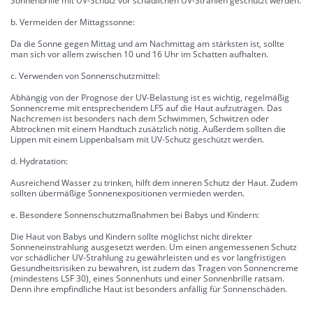
Sonnenbrille mit UV-Schutz vor schädlichen UV-Strahlen geschützt werden.
b. Vermeiden der Mittagssonne:
Da die Sonne gegen Mittag und am Nachmittag am stärksten ist, sollte
man sich vor allem zwischen 10 und 16 Uhr im Schatten aufhalten.
c. Verwenden von Sonnenschutzmittel:
Abhängig von der Prognose der UV-Belastung ist es wichtig, regelmäßig
Sonnencreme mit entsprechendem LFS auf die Haut aufzutragen. Das
Nachcremen ist besonders nach dem Schwimmen, Schwitzen oder
Abtrocknen mit einem Handtuch zusätzlich nötig. Außerdem sollten die
Lippen mit einem Lippenbalsam mit UV-Schutz geschützt werden.
d. Hydratation:
Ausreichend Wasser zu trinken, hilft dem inneren Schutz der Haut. Zudem
sollten übermäßige Sonnenexpositionen vermieden werden.
e. Besondere Sonnenschutzmaßnahmen bei Babys und Kindern:
Die Haut von Babys und Kindern sollte möglichst nicht direkter
Sonneneinstrahlung ausgesetzt werden. Um einen angemessenen Schutz
vor schädlicher UV-Strahlung zu gewährleisten und es vor langfristigen
Gesundheitsrisiken zu bewahren, ist zudem das Tragen von Sonnencreme
(mindestens LSF 30), eines Sonnenhuts und einer Sonnenbrille ratsam.
Denn ihre empfindliche Haut ist besonders anfällig für Sonnenschäden.