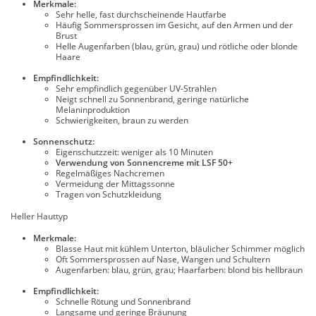
Merkmale:
Sehr helle, fast durchscheinende Hautfarbe
Häufig Sommersprossen im Gesicht, auf den Armen und der
Brust
Helle Augenfarben (blau, grün, grau) und rötliche oder blonde
Haare
Empfindlichkeit:
Sehr empfindlich gegenüber UV-Strahlen
Neigt schnell zu Sonnenbrand, geringe natürliche
Melaninproduktion
Schwierigkeiten, braun zu werden
Sonnenschutz:
Eigenschutzzeit: weniger als 10 Minuten
Verwendung von Sonnencreme mit LSF 50+
Regelmäßiges Nachcremen
Vermeidung der Mittagssonne
Tragen von Schutzkleidung
Heller Hauttyp
Merkmale:
Blasse Haut mit kühlem Unterton, bläulicher Schimmer möglich
Oft Sommersprossen auf Nase, Wangen und Schultern
Augenfarben: blau, grün, grau; Haarfarben: blond bis hellbraun
Empfindlichkeit:
Schnelle Rötung und Sonnenbrand
Langsame und geringe Bräunung