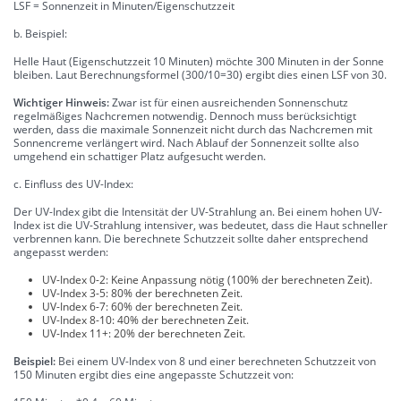
LSF = Sonnenzeit in Minuten/Eigenschutzzeit
b. Beispiel:
Helle Haut (Eigenschutzzeit 10 Minuten) möchte 300 Minuten in der Sonne
bleiben. Laut Berechnungsformel (300/10=30) ergibt dies einen LSF von 30.
Wichtiger Hinweis:
Zwar ist für einen ausreichenden Sonnenschutz
regelmäßiges Nachcremen notwendig. Dennoch muss berücksichtigt
werden, dass die maximale Sonnenzeit nicht durch das Nachcremen mit
Sonnencreme verlängert wird. Nach Ablauf der Sonnenzeit sollte also
umgehend ein schattiger Platz aufgesucht werden.
c. Einfluss des UV-Index:
Der UV-Index gibt die Intensität der UV-Strahlung an. Bei einem hohen UV-
Index ist die UV-Strahlung intensiver, was bedeutet, dass die Haut schneller
verbrennen kann. Die berechnete Schutzzeit sollte daher entsprechend
angepasst werden:
UV-Index 0-2: Keine Anpassung nötig (100% der berechneten Zeit).
UV-Index 3-5: 80% der berechneten Zeit.
UV-Index 6-7: 60% der berechneten Zeit.
UV-Index 8-10: 40% der berechneten Zeit.
UV-Index 11+: 20% der berechneten Zeit.
Beispiel:
Bei einem UV-Index von 8 und einer berechneten Schutzzeit von
150 Minuten ergibt dies eine angepasste Schutzzeit von: