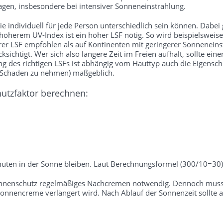
gen, insbesondere bei intensiver Sonneneinstrahlung.
 individuell für jede Person unterschiedlich sein können. Dabei gil
 höherem UV-Index ist ein höher LSF nötig. So wird beispielsweise
rer LSF empfohlen als auf Kontinenten mit geringerer Sonneneins
sichtigt. Wer sich also längere Zeit im Freien aufhält, sollte ei
des richtigen LSFs ist abhängig vom Hauttyp auch die Eigenschutz
e Schaden zu nehmen) maßgeblich.
hutzfaktor berechnen:
uten in der Sonne bleiben. Laut Berechnungsformel (300/10=30) 
onnenschutz regelmäßiges Nachcremen notwendig. Dennoch muss b
nnencreme verlängert wird. Nach Ablauf der Sonnenzeit sollte a