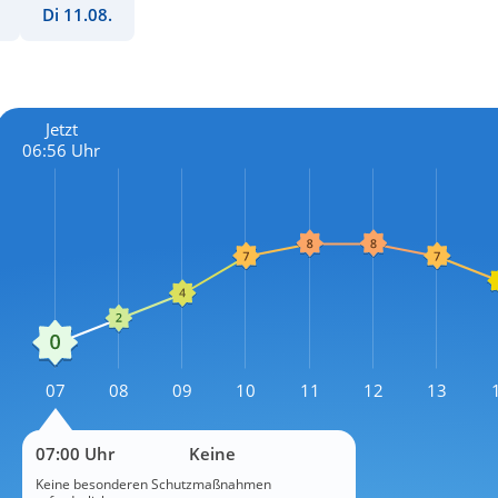
Di 11.08.
Jetzt
06:56 Uhr
L
07
08
09
10
11
12
13
L
07:00 Uhr
Keine
Keine besonderen Schutzmaßnahmen