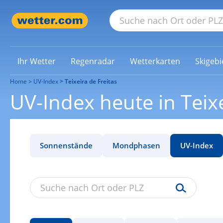
Ihr Wetter
Regenradar
Wetterkarten
Skigebi
Home
UV-Index
Teixeira de Freitas
UV-Index heute in Teixe
Sonnenstände
Mondphasen
UV-Index