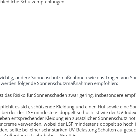
chiedliche Schutzempfehlungen.
ch wichtig, andere Sonnenschutzmaßnahmen wie das Tragen von S
tufe werden folgende Sonnenschutzmaßnahmen empfohlen:
t das Risiko für Sonnenschäden zwar gering, insbesondere empfi
fiehlt es sich, schützende Kleidung und einen Hut sowie eine So
bei der der LSF mindestens doppelt so hoch ist wie der UV-Index
neben entsprechender Kleidung ein zusätzlicher Sonnenschutz nöti
encreme verwenden, wobei der LSF mindestens doppelt so hoch is
, sollte bei einer sehr starken UV-Belastung Schatten aufgesu
. Außerdem ist sehr hoher LSF nötig.