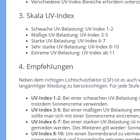
Verschiedene UV-Index-Bereiche erfordern unters
3. Skala UV-Index
Schwache UV-Belastung: UV-Index 1-2
Mäßige UV-Belastung: UV-Index 3-5
Starke UV-Belastung: UV-Index 6-7
Sehr starke UV-Belastung: UV-Index 8-10
Extreme UV-Belastung: UV-Index ab 11
4. Empfehlungen
Neben dem richtigen Lichtschutzfaktor (LSF) ist es au
langärmliger Kleidung zu berücksichtigen. Für jede S
UV-Index 1-2:
Bei einer schwachen UV-Belastung is
trotzdem Sonnencreme verwenden.
UV-Index 3-5:
Bei einer mäßigen UV-Belastung emp
sollte man sich mit einer Sonnencreme eincremen, 
UV-Index 6-7:
Bei einer starken UV-Belastung ist 
gemieden werden. Des Weiteren gilt wieder: Sonn
UV-Index 8-10:
Um einen Sonnenbrand zu vermeiden
sowie einen Hut und Sonnenbrille getragen werden