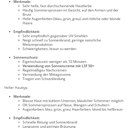
Merkmale:
Sehr helle, fast durchscheinende Hautfarbe
Häufig Sommersprossen im Gesicht, auf den Armen und der
Brust
Helle Augenfarben (blau, grün, grau) und rötliche oder blonde
Haare
Empfindlichkeit:
Sehr empfindlich gegenüber UV-Strahlen
Neigt schnell zu Sonnenbrand, geringe natürliche
Melaninproduktion
Schwierigkeiten, braun zu werden
Sonnenschutz:
Eigenschutzzeit: weniger als 10 Minuten
Verwendung von Sonnencreme mit LSF 50+
Regelmäßiges Nachcremen
Vermeidung der Mittagssonne
Tragen von Schutzkleidung
Heller Hauttyp
Merkmale:
Blasse Haut mit kühlem Unterton, bläulicher Schimmer möglich
Oft Sommersprossen auf Nase, Wangen und Schultern
Augenfarben: blau, grün, grau; Haarfarben: blond bis hellbraun
Empfindlichkeit:
Schnelle Rötung und Sonnenbrand
Langsame und geringe Bräunung