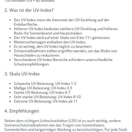
150 Minuten*0.4 = 60 Minuten
2. Was ist der UV-Index?
Der UV-Index misst die Intensität der UV-Strahlung auf der
Erdoberfläche.
Höherer UV-Index bedeutet stärkere UV-Strahlung und höheres
Risiko für Sonnenbrand und Hautschäden.
Der UV-Index wird auf einer Skala von 0 bis 11+ gemessen.
Wettervorhersagen enthalten den UV-Index.
Es ist wichtig, den UV-Index täglich zu beachten.
Schutzmaßnahmen sollten ergriffen werden, um das Risiko von
Hautschäden zu reduzieren.
Verschiedene UV-Index-Bereiche erfordern unterschiedliche
Schutzempfehlungen.
3. Skala UV-Index
Schwache UV-Belastung: UV-Index 1-2
Mäßige UV-Belastung: UV-Index 3-5
Starke UV-Belastung: UV-Index 6-7
Sehr starke UV-Belastung: UV-Index 8-10
Extreme UV-Belastung: UV-Index ab 11
4. Empfehlungen
Neben dem richtigen Lichtschutzfaktor (LSF) ist es auch wichtig, andere
Sonnenschutzmaßnahmen wie das Tragen von Sonnenhüten,
Sonnenbrillen und langärmliger Kleidung zu berücksichtigen. Für jede Stufe