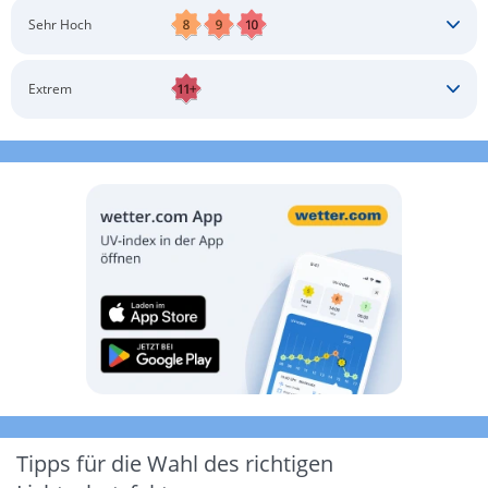
Schatten aufsuchen
Sonnenschutz auftragen
Langärmlige Bekleidung
Sonnenbrille
Sehr Hoch
Kopfbedeckung
Schatten aufsuchen
Sonnenschutz auftragen
Langärmlige Bekleidung
Sonnenbrille
Extrem
Kopfbedeckung
Schatten aufsuchen
Sonnenschutz auftragen
Langärmlige Bekleidung
Sonnenbrille
Kopfbedeckung
Möglichst drinnen aufhalten
Tipps für die Wahl des richtigen