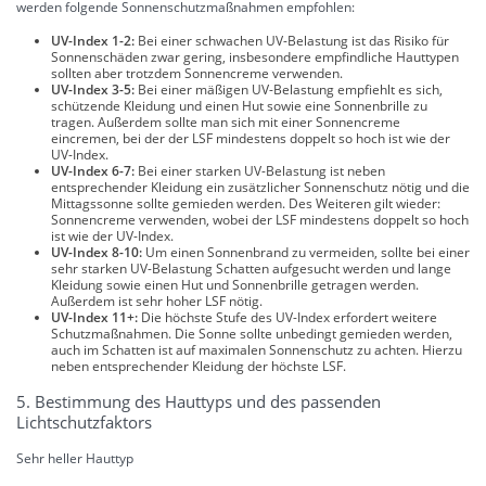
werden folgende Sonnenschutzmaßnahmen empfohlen:
UV-Index 1-2:
Bei einer schwachen UV-Belastung ist das Risiko für
Sonnenschäden zwar gering, insbesondere empfindliche Hauttypen
sollten aber trotzdem Sonnencreme verwenden.
UV-Index 3-5:
Bei einer mäßigen UV-Belastung empfiehlt es sich,
schützende Kleidung und einen Hut sowie eine Sonnenbrille zu
tragen. Außerdem sollte man sich mit einer Sonnencreme
eincremen, bei der der LSF mindestens doppelt so hoch ist wie der
UV-Index.
UV-Index 6-7:
Bei einer starken UV-Belastung ist neben
entsprechender Kleidung ein zusätzlicher Sonnenschutz nötig und die
Mittagssonne sollte gemieden werden. Des Weiteren gilt wieder:
Sonnencreme verwenden, wobei der LSF mindestens doppelt so hoch
ist wie der UV-Index.
UV-Index 8-10:
Um einen Sonnenbrand zu vermeiden, sollte bei einer
sehr starken UV-Belastung Schatten aufgesucht werden und lange
Kleidung sowie einen Hut und Sonnenbrille getragen werden.
Außerdem ist sehr hoher LSF nötig.
UV-Index 11+:
Die höchste Stufe des UV-Index erfordert weitere
Schutzmaßnahmen. Die Sonne sollte unbedingt gemieden werden,
auch im Schatten ist auf maximalen Sonnenschutz zu achten. Hierzu
neben entsprechender Kleidung der höchste LSF.
5. Bestimmung des Hauttyps und des passenden
Lichtschutzfaktors
Sehr heller Hauttyp