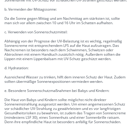
Sonnenbrille mit UV-Schutz vor schädlichen UV-Strahlen geschützt werden.
b. Vermeiden der Mittagssonne:
Da die Sonne gegen Mittag und am Nachmittag am stärksten ist, sollte
man sich vor allem zwischen 10 und 16 Uhr im Schatten aufhalten.
c. Verwenden von Sonnenschutzmittel:
Abhängig von der Prognose der UV-Belastung ist es wichtig, regelmäßig
Sonnencreme mit entsprechendem LFS auf die Haut aufzutragen. Das
Nachcremen ist besonders nach dem Schwimmen, Schwitzen oder
Abtrocknen mit einem Handtuch zusätzlich nötig. Außerdem sollten die
Lippen mit einem Lippenbalsam mit UV-Schutz geschützt werden.
d. Hydratation:
Ausreichend Wasser zu trinken, hilft dem inneren Schutz der Haut. Zudem
sollten übermäßige Sonnenexpositionen vermieden werden.
e. Besondere Sonnenschutzmaßnahmen bei Babys und Kindern:
Die Haut von Babys und Kindern sollte möglichst nicht direkter
Sonneneinstrahlung ausgesetzt werden. Um einen angemessenen Schutz
vor schädlicher UV-Strahlung zu gewährleisten und es vor langfristigen
Gesundheitsrisiken zu bewahren, ist zudem das Tragen von Sonnencreme
(mindestens LSF 30), eines Sonnenhuts und einer Sonnenbrille ratsam.
Denn ihre empfindliche Haut ist besonders anfällig für Sonnenschäden.