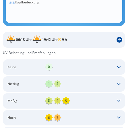
Kopfbedeckung
06:18 Uhr
19:42 Uhr
9 h
UV-Belastung und Empfehlungen
Keine
Keine besonderen Schutzmaßnahmen erforderlich
Niedrig
Keine besonderen Schutzmaßnahmen erforderlich
Mäßig
Schatten aufsuchen
Sonnenschutz auftragen
Langärmlige Bekleidung
Sonnenbrille
Hoch
Kopfbedeckung