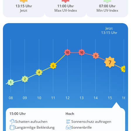
13:15 Uhr
11:00 Uhr
07:00 Uhr
Jetzt
Max UV-Index
Min UV-Index
Jetzt
13:15 Uhr
08
09
10
11
12
13
L
14
15
16
15:00 Uhr
Hoch
Schatten aufsuchen
Sonnenschutz auftragen
Langärmlige Bekleidung
Sonnenbrille