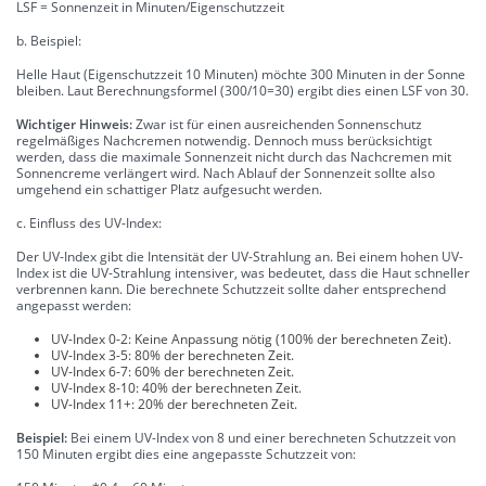
LSF = Sonnenzeit in Minuten/Eigenschutzzeit
b. Beispiel:
Helle Haut (Eigenschutzzeit 10 Minuten) möchte 300 Minuten in der Sonne
bleiben. Laut Berechnungsformel (300/10=30) ergibt dies einen LSF von 30.
Wichtiger Hinweis:
Zwar ist für einen ausreichenden Sonnenschutz
regelmäßiges Nachcremen notwendig. Dennoch muss berücksichtigt
werden, dass die maximale Sonnenzeit nicht durch das Nachcremen mit
Sonnencreme verlängert wird. Nach Ablauf der Sonnenzeit sollte also
umgehend ein schattiger Platz aufgesucht werden.
c. Einfluss des UV-Index:
Der UV-Index gibt die Intensität der UV-Strahlung an. Bei einem hohen UV-
Index ist die UV-Strahlung intensiver, was bedeutet, dass die Haut schneller
verbrennen kann. Die berechnete Schutzzeit sollte daher entsprechend
angepasst werden:
UV-Index 0-2: Keine Anpassung nötig (100% der berechneten Zeit).
UV-Index 3-5: 80% der berechneten Zeit.
UV-Index 6-7: 60% der berechneten Zeit.
UV-Index 8-10: 40% der berechneten Zeit.
UV-Index 11+: 20% der berechneten Zeit.
Beispiel:
Bei einem UV-Index von 8 und einer berechneten Schutzzeit von
150 Minuten ergibt dies eine angepasste Schutzzeit von: