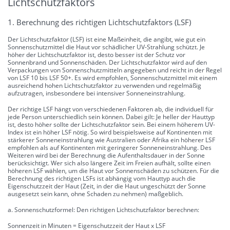
Lichtschutzfaktors
1. Berechnung des richtigen Lichtschutzfaktors (LSF)
Der Lichtschutzfaktor (LSF) ist eine Maßeinheit, die angibt, wie gut ein
Sonnenschutzmittel die Haut vor schädlicher UV-Strahlung schützt. Je
höher der Lichtschutzfaktor ist, desto besser ist der Schutz vor
Sonnenbrand und Sonnenschäden. Der Lichtschutzfaktor wird auf den
Verpackungen von Sonnenschutzmitteln angegeben und reicht in der Regel
von LSF 10 bis LSF 50+. Es wird empfohlen, Sonnenschutzmittel mit einem
ausreichend hohen Lichtschutzfaktor zu verwenden und regelmäßig
aufzutragen, insbesondere bei intensiver Sonneneinstrahlung.
Der richtige LSF hängt von verschiedenen Faktoren ab, die individuell für
jede Person unterschiedlich sein können. Dabei gilt: Je heller der Hauttyp
ist, desto höher sollte der Lichtschutzfaktor sein. Bei einem höherem UV-
Index ist ein höher LSF nötig. So wird beispielsweise auf Kontinenten mit
stärkerer Sonneneinstrahlung wie Australien oder Afrika ein höherer LSF
empfohlen als auf Kontinenten mit geringerer Sonneneinstrahlung. Des
Weiteren wird bei der Berechnung die Aufenthaltsdauer in der Sonne
berücksichtigt. Wer sich also längere Zeit im Freien aufhält, sollte einen
höheren LSF wählen, um die Haut vor Sonnenschäden zu schützen. Für die
Berechnung des richtigen LSFs ist abhängig vom Hauttyp auch die
Eigenschutzzeit der Haut (Zeit, in der die Haut ungeschützt der Sonne
ausgesetzt sein kann, ohne Schaden zu nehmen) maßgeblich.
a. Sonnenschutzformel: Den richtigen Lichtschutzfaktor berechnen:
Sonnenzeit in Minuten = Eigenschutzzeit der Haut x LSF