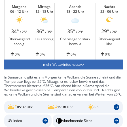
Morgens
Mittags
Abends
Nachts
06 - 12 Uhr
12 - 18 Uhr
18 - 22 Uhr
22 - 06 Uhr
34°
36°
35°
29°
/ 25°
/ 35°
/ 29°
/ 26°
Überwiegend
Teils sonnig
Überwiegend stark
Überwiegend
sonnig
bewölkt
klar
0 %
0 %
0 %
0 %
mehr Wetterinfos heute
In Samarqand gibt es am Morgen keine Wolken, die Sonne scheint und die
Temperatur liegt bei 25°C. Mittags ist es locker bewölkt und das
Thermometer klettert auf 36°C. Am Abend bleibt in Samarqand die
Wolkendecke geschlossen bei Temperaturen von 29 bis 35°C. Nachts gibt
es keine Wolken und die Sterne sind klar zu erkennen bei Werten von 26°C.
05:37 Uhr
19:38 Uhr
8 h
UV-Index
Abnehmende Sichel