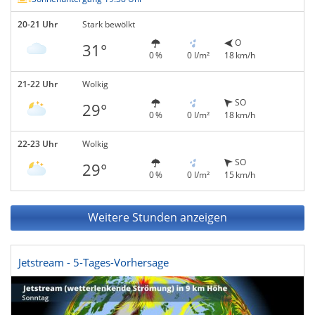
20-21 Uhr
Stark bewölkt
O
31°
0 %
0 l/m²
18 km/h
21-22 Uhr
Wolkig
SO
29°
0 %
0 l/m²
18 km/h
22-23 Uhr
Wolkig
SO
29°
0 %
0 l/m²
15 km/h
Weitere Stunden anzeigen
Jetstream - 5-Tages-Vorhersage