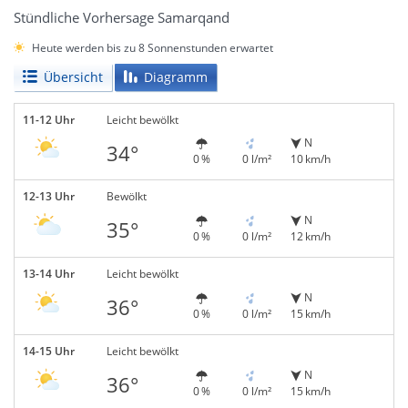
Stündliche Vorhersage Samarqand
Heute werden bis zu 8 Sonnenstunden erwartet
Übersicht
Diagramm
11-12 Uhr
Leicht bewölkt
N
34°
0 %
0 l/m²
10 km/h
12-13 Uhr
Bewölkt
N
35°
0 %
0 l/m²
12 km/h
13-14 Uhr
Leicht bewölkt
N
36°
0 %
0 l/m²
15 km/h
14-15 Uhr
Leicht bewölkt
N
36°
0 %
0 l/m²
15 km/h