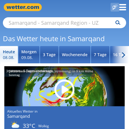
Das Wetter heute in Samarqand
Heute
Morgen
3 Tage
Wochenende
7 Tage
16 Tage
08.08.
09.08.
Jetstream - 5-Tages-Vorhersage
Aktuelles Wetter in
Samarqand
33°C
Wolkig