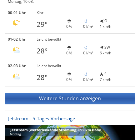
Montag, 10.08.
00-01 Uhr
Klar
O
29°
0 %
0 l/m²
1 km/h
01-02 Uhr
Leicht bewölkt
SW
28°
0 %
0 l/m²
6 km/h
02-03 Uhr
Leicht bewölkt
S
28°
0 %
0 l/m²
7 km/h
Weitere Stunden anzeigen
Jetstream - 5-Tages-Vorhersage