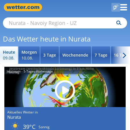
Das Wetter heute in Nurata
Heute
Morgen
3 Tage
Wochenende
7 Tage
16 Tage
09.08.
10.08.
Jetstream - 5-Tages-Vorhersage
Aktuelles Wetter in
Nurata
39°C
Sonnig