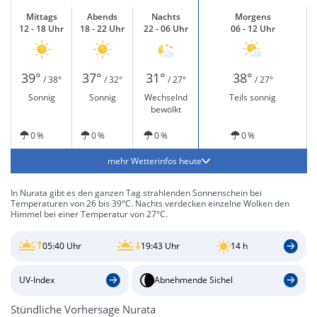
Mittags
Abends
Nachts
Morgens
12 - 18 Uhr
18 - 22 Uhr
22 - 06 Uhr
06 - 12 Uhr
39°
37°
31°
38°
/ 38°
/ 32°
/ 27°
/ 27°
Sonnig
Sonnig
Wechselnd
Teils sonnig
bewölkt
0 %
0 %
0 %
0 %
mehr Wetterinfos heute
In Nurata gibt es den ganzen Tag strahlenden Sonnenschein bei
Temperaturen von 26 bis 39°C. Nachts verdecken einzelne Wolken den
Himmel bei einer Temperatur von 27°C.
05:40 Uhr
19:43 Uhr
14 h
UV-Index
Abnehmende Sichel
Stündliche Vorhersage Nurata