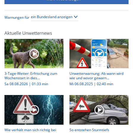
Warnungen für
Aktuelle Unwetternews
3-Tage-Wetter: Erfrischung zum
Unwetterwarnung: Ab wann wird
Wochenstart in dies...
wie und wovor gewarn...
Sa 08.08.2026
|
01:33 min
Mi 06.08.2025
|
02:40 min
Wie verhält man sich richtig bei
So entstehen Sturmtiefs