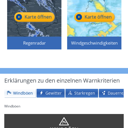
Karte öffnen
Karte öffnen
Regenradar
Windgeschwindigkeiten
Erklärungen zu den einzelnen Warnkriterien
Windböen
Gewitter
Starkregen
Dauerreg
Windböen