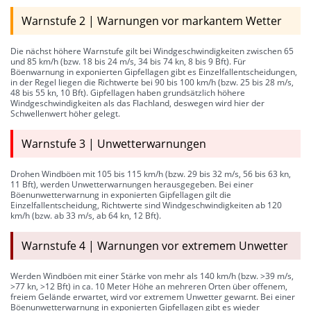
Warnstufe 2 | Warnungen vor markantem Wetter
Die nächst höhere Warnstufe gilt bei Windgeschwindigkeiten zwischen 65
und 85 km/h (bzw. 18 bis 24 m/s, 34 bis 74 kn, 8 bis 9 Bft). Für
Böenwarnung in exponierten Gipfellagen gibt es Einzelfallentscheidungen,
in der Regel liegen die Richtwerte bei 90 bis 100 km/h (bzw. 25 bis 28 m/s,
48 bis 55 kn, 10 Bft). Gipfellagen haben grundsätzlich höhere
Windgeschwindigkeiten als das Flachland, deswegen wird hier der
Schwellenwert höher gelegt.
Warnstufe 3 | Unwetterwarnungen
Drohen Windböen mit 105 bis 115 km/h (bzw. 29 bis 32 m/s, 56 bis 63 kn,
11 Bft), werden Unwetterwarnungen herausgegeben. Bei einer
Böenunwetterwarnung in exponierten Gipfellagen gilt die
Einzelfallentscheidung, Richtwerte sind Windgeschwindigkeiten ab 120
km/h (bzw. ab 33 m/s, ab 64 kn, 12 Bft).
Warnstufe 4 | Warnungen vor extremem Unwetter
Werden Windböen mit einer Stärke von mehr als 140 km/h (bzw. >39 m/s,
>77 kn, >12 Bft) in ca. 10 Meter Höhe an mehreren Orten über offenem,
freiem Gelände erwartet, wird vor extremem Unwetter gewarnt. Bei einer
Böenunwetterwarnung in exponierten Gipfellagen gibt es wieder