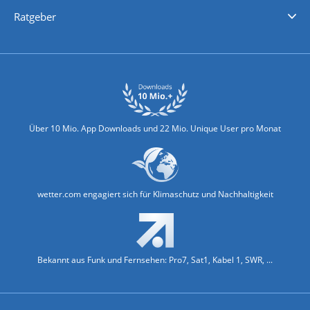
Nachrichten
Deutschlandwetter
Schweizwetter
Österreichwetter
Regionalwetter
Wetter in Europa
Wetter Weltweit
Wetterlexikon
Promi-News
Ratgeber
Biowetter
Glätteindex
Reiseziel Finder
Erkältungswetter
Klima & Umwelt
Über 10 Mio. App Downloads und 22 Mio. Unique User pro Monat
wetter.com engagiert sich für Klimaschutz und Nachhaltigkeit
Bekannt aus Funk und Fernsehen: Pro7, Sat1, Kabel 1, SWR, ...