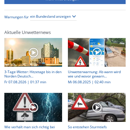
Warnungen für
Aktuelle Unwetternews
3-Tage-Wetter: Hitzetage bis in den
Unwetterwarnung: Ab wann wird
Norden Deutsch...
wie und wovor gewarn...
Fr 07.08.2026
|
01:37 min
Mi 06.08.2025
|
02:40 min
Wie verhält man sich richtig bei
So entstehen Sturmtiefs