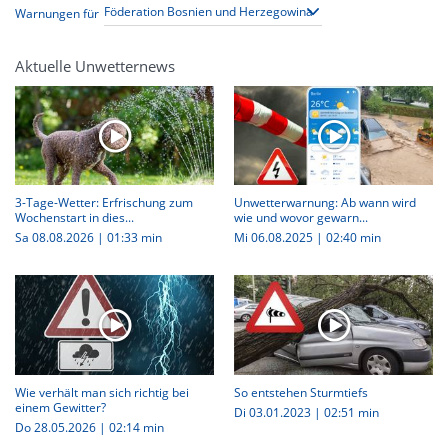
Warnungen für
Aktuelle Unwetternews
3-Tage-Wetter: Erfrischung zum
Unwetterwarnung: Ab wann wird
Wochenstart in dies...
wie und wovor gewarn...
Sa 08.08.2026
|
01:33 min
Mi 06.08.2025
|
02:40 min
Wie verhält man sich richtig bei
So entstehen Sturmtiefs
einem Gewitter?
Di 03.01.2023
|
02:51 min
Do 28.05.2026
|
02:14 min