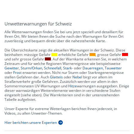
Unwetterwarnungen für Schweiz
Alle Wetterwarnungen finden Sie bei uns jetzt speziell und detailliert für
Ihren Ort. Wir bieten Ihnen die Suche nach den Warnungen für Ihren Ort
zuverlässig und bequem direkt über die nahestehende Karte.
Die Übersichtskarte zeigt die aktuellen Warnungen in der Schweiz. Diese
beinhalten: mässige Gefahr
erhebliche Gefahr
, grosse Gefahr
und sehr grosse Gefahr
. Auf der Warnkarte erkennen Sie, in welchem
Zeitraum und für welche Regionen Warnereignisse wie beispielsweise
Gewitter
,
Sturm/Orkan
,
Schneefall
,
Stark
- oder
Dauerregen
,
Tauwetter
oder
Frost
erwartet werden. Nicht nur Sturm oder Starkregenereignisse
stellen Gefahren dar. Auch
Glatteis
oder
Nebel
birgt vor allem im
Straßenverkehr große Gefahren. Zusätzlich werden vor allem in den
Sommermonaten UV-Warnungen und
Hitze
warnungen ausgegeben. Einige
dieser warnwürdigen Wetterelemente werden in verschiedene Stufen
eingeteilt (siehe oben). Die Warnkriterien sind in der untenstehenden
Tabelle aufgelistet.
Unser Experte für extreme Wetterlagen berichtet Ihnen jederzeit, in
Videos, zu allen Unwetter-Themen.
Hier berichten unsere Experten