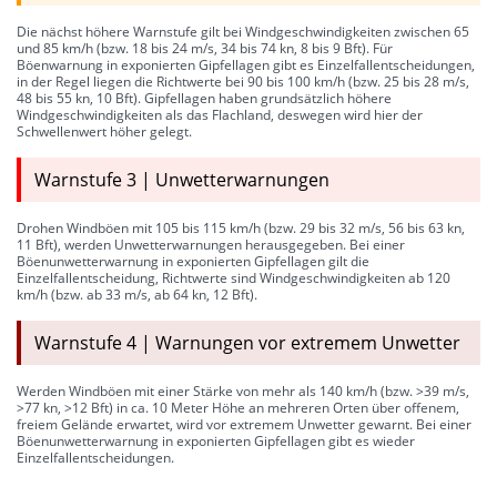
Die nächst höhere Warnstufe gilt bei Windgeschwindigkeiten zwischen 65
und 85 km/h (bzw. 18 bis 24 m/s, 34 bis 74 kn, 8 bis 9 Bft). Für
Böenwarnung in exponierten Gipfellagen gibt es Einzelfallentscheidungen,
in der Regel liegen die Richtwerte bei 90 bis 100 km/h (bzw. 25 bis 28 m/s,
48 bis 55 kn, 10 Bft). Gipfellagen haben grundsätzlich höhere
Windgeschwindigkeiten als das Flachland, deswegen wird hier der
Schwellenwert höher gelegt.
Warnstufe 3 | Unwetterwarnungen
Drohen Windböen mit 105 bis 115 km/h (bzw. 29 bis 32 m/s, 56 bis 63 kn,
11 Bft), werden Unwetterwarnungen herausgegeben. Bei einer
Böenunwetterwarnung in exponierten Gipfellagen gilt die
Einzelfallentscheidung, Richtwerte sind Windgeschwindigkeiten ab 120
km/h (bzw. ab 33 m/s, ab 64 kn, 12 Bft).
Warnstufe 4 | Warnungen vor extremem Unwetter
Werden Windböen mit einer Stärke von mehr als 140 km/h (bzw. >39 m/s,
>77 kn, >12 Bft) in ca. 10 Meter Höhe an mehreren Orten über offenem,
freiem Gelände erwartet, wird vor extremem Unwetter gewarnt. Bei einer
Böenunwetterwarnung in exponierten Gipfellagen gibt es wieder
Einzelfallentscheidungen.