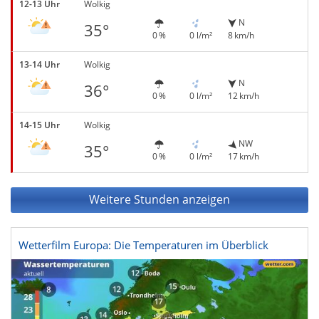
12-13 Uhr
Wolkig
N
35°
0 %
0 l/m²
8 km/h
13-14 Uhr
Wolkig
N
36°
0 %
0 l/m²
12 km/h
14-15 Uhr
Wolkig
NW
35°
0 %
0 l/m²
17 km/h
Weitere Stunden anzeigen
Wetterfilm Europa: Die Temperaturen im Überblick