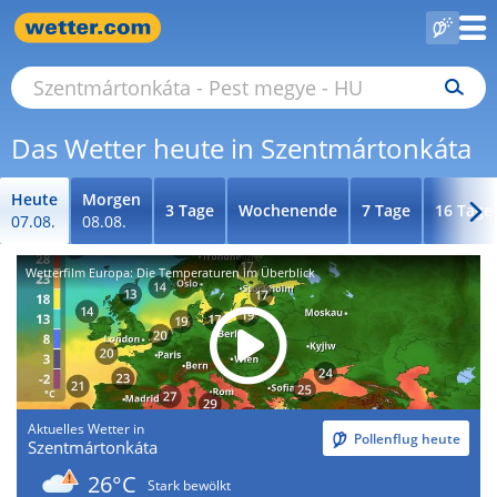
Das Wetter heute in Szentmártonkáta
Heute
Morgen
3 Tage
Wochenende
7 Tage
16 Tage
07.08.
08.08.
Wetterfilm Europa: Die Temperaturen im Überblick
Aktuelles Wetter in
Pollenflug heute
Szentmártonkáta
26°C
Stark bewölkt