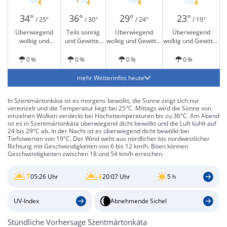
34°
36°
29°
23°
/ 25°
/ 30°
/ 24°
/ 19°
Überwiegend
Teils sonnig
Überwiegend
Überwiegend
wolkig und
und Gewitter
wolkig und Gewitter
wolkig und Gewitter
Gewitter möglich
möglich
möglich
möglich
0 %
0 %
0 %
0 %
mehr Wetterinfos heute
In Szentmártonkáta ist es morgens bewölkt, die Sonne zeigt sich nur
vereinzelt und die Temperatur liegt bei 25°C. Mittags wird die Sonne von
einzelnen Wolken verdeckt bei Höchsttemperaturen bis zu 36°C. Am Abend
ist es in Szentmártonkáta überwiegend dicht bewölkt und die Luft kühlt auf
24 bis 29°C ab. In der Nacht ist es überwiegend dicht bewölkt bei
Tiefstwerten von 19°C. Der Wind weht aus nördlicher bis nordwestlicher
Richtung mit Geschwindigkeiten von 6 bis 12 km/h. Böen können
Geschwindigkeiten zwischen 18 und 54 km/h erreichen.
05:26 Uhr
20:07 Uhr
5 h
UV-Index
Abnehmende Sichel
Stündliche Vorhersage Szentmártonkáta