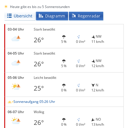
Heute gibt es bis zu 5 Sonnenstunden
Übersicht
Diagramm
Regenradar
03-04 Uhr
Stark bewölkt
NW
26°
5 %
0 l/m²
11 km/h
04-05 Uhr
Stark bewölkt
NW
26°
5 %
0 l/m²
12 km/h
05-06 Uhr
Leicht bewölkt
N
25°
0 %
0 l/m²
12 km/h
Sonnenaufgang 05:26 Uhr
06-07 Uhr
Wolkig
NO
26°
0 %
0 l/m²
13 km/h