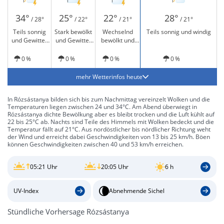
34°
25°
22°
28°
/ 28°
/ 22°
/ 21°
/ 21°
Teils sonnig
Stark bewölkt
Wechselnd
Teils sonnig und windig
und Gewitter
und Gewitter
bewölkt und
möglich
möglich
Gewitter
möglich
0 %
0 %
0 %
0 %
mehr Wetterinfos heute
In Rózsástanya bilden sich bis zum Nachmittag vereinzelt Wolken und die
Temperaturen liegen zwischen 24 und 34°C. Am Abend überwiegt in
Rózsástanya dichte Bewölkung aber es bleibt trocken und die Luft kühlt auf
22 bis 25°C ab. Nachts sind Teile des Himmels mit Wolken bedeckt und die
Temperatur fällt auf 21°C. Aus nordöstlicher bis nördlicher Richtung weht
der Wind und erreicht dabei Geschwindigkeiten von 13 bis 25 km/h. Böen
können Geschwindigkeiten zwischen 40 und 53 km/h erreichen.
05:21 Uhr
20:05 Uhr
6 h
UV-Index
Abnehmende Sichel
Stündliche Vorhersage Rózsástanya