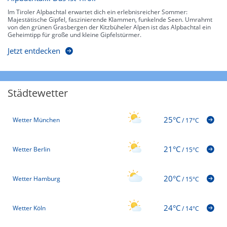
Im Tiroler Alpbachtal erwartet dich ein erlebnisreicher Sommer:
Majestätische Gipfel, faszinierende Klammen, funkelnde Seen. Umrahmt
von den grünen Grasbergen der Kitzbüheler Alpen ist das Alpbachtal ein
Geheimtipp für große und kleine Gipfelstürmer.
Jetzt entdecken
Städtewetter
25°C
Wetter München
/
17°C
21°C
Wetter Berlin
/
15°C
20°C
Wetter Hamburg
/
15°C
24°C
Wetter Köln
/
14°C