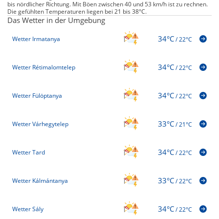
bis nördlicher Richtung. Mit Böen zwischen 40 und 53 km/h ist zu rechnen.
Die gefühlten Temperaturen liegen bei 21 bis 38°C.
Das Wetter in der Umgebung
34°C
Wetter Irmatanya
/
22°C
34°C
Wetter Rétimalomtelep
/
22°C
34°C
Wetter Fülöptanya
/
22°C
33°C
Wetter Várhegytelep
/
21°C
34°C
Wetter Tard
/
22°C
33°C
Wetter Kálmántanya
/
22°C
34°C
Wetter Sály
/
22°C