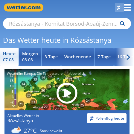
Das Wetter heute in Rózsástanya
Heute
Morgen
3 Tage
Wochenende
7 Tage
16 Tage
07.08.
08.08.
Wetterfilm Europa: Die Temperaturen im Überblick
Aktuelles Wetter in
Pollenflug heute
Rózsástanya
27°C
Stark bewölkt