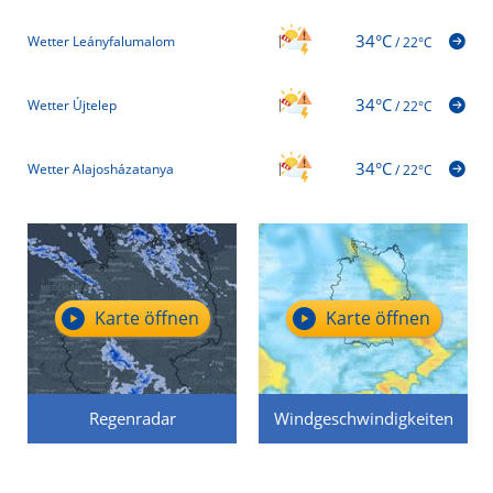
34°C
Wetter Leányfalumalom
/
22°C
34°C
Wetter Újtelep
/
22°C
34°C
Wetter Alajosházatanya
/
22°C
Karte öffnen
Karte öffnen
Regenradar
Windgeschwindigkeiten