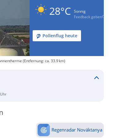
28°C
Sonnig
Feedback geben
Pollenflug heute
nnentherme (Entfernung: ca. 33.9 km)
 Uhr
n
Regenradar Nováktanya