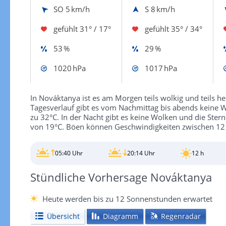
SO
5 km/h
S
8 km/h
gefühlt
31° / 17°
gefühlt
35° / 34°
53 %
29 %
1020 hPa
1017 hPa
In Nováktanya ist es am Morgen teils wolkig und teils h
Tagesverlauf gibt es vom Nachmittag bis abends keine W
zu 32°C. In der Nacht gibt es keine Wolken und die Ster
von 19°C. Böen können Geschwindigkeiten zwischen 12
05:40 Uhr
20:14 Uhr
12 h
Stündliche Vorhersage Nováktanya
Heute werden bis zu 12 Sonnenstunden erwartet
Übersicht
Diagramm
Regenradar