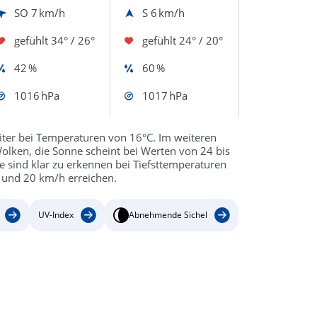
SO
7 km/h
S
6 km/h
gefühlt
34° / 26°
gefühlt
24° / 20°
42 %
60 %
1016 hPa
1017 hPa
eiter bei Temperaturen von 16°C. Im weiteren
olken, die Sonne scheint bei Werten von 24 bis
ne sind klar zu erkennen bei Tiefsttemperaturen
 und 20 km/h erreichen.
UV-Index
Abnehmende Sichel