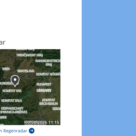
ar
n Regenradar