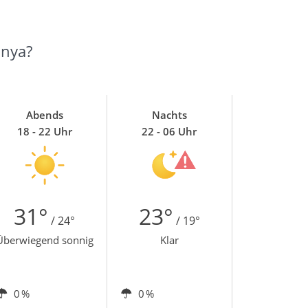
anya?
Abends
Nachts
18 - 22 Uhr
22 - 06 Uhr
31°
23°
/ 24°
/ 19°
Überwiegend sonnig
Klar
0 %
0 %