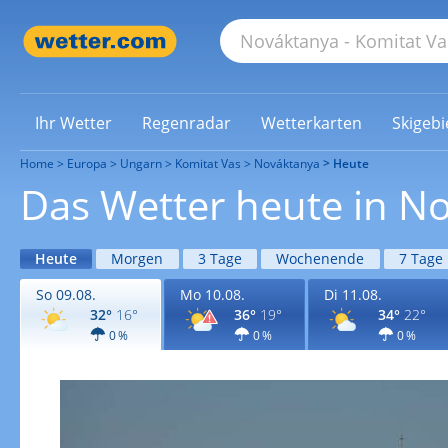
Ihr Wetter
Regenradar
Wetterkarten
Skigebi
Home
Europa
Ungarn
Komitat Vas
Nováktanya
Heute
Das Wetter heute in N
Heute
Morgen
3 Tage
Wochenende
7 Tage
So 09.08.
Mo 10.08.
Di 11.08.
32°
16°
36°
19°
34°
22°
0 %
0 %
0 %