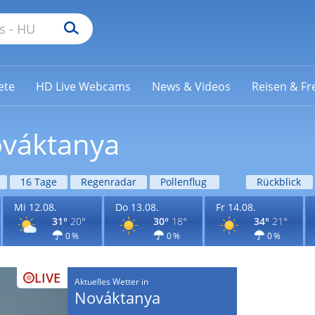
ete
HD Live Webcams
News & Videos
Reisen & Fre
ováktanya
16 Tage
Regenradar
Pollenflug
Rückblick
Mi 12.08.
Do 13.08.
Fr 14.08.
31°
20°
30°
18°
34°
21°
0 %
0 %
0 %
LIVE
Aktuelles Wetter in
Nováktanya