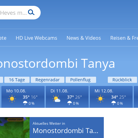
ete
HD Live Webcams
News & Videos
Reisen & Fre
Monostordombi Tanya
16 Tage
Regenradar
Pollenflug
Rückblick
Mo 10.08.
Di 11.08.
Mi 12.08.
35°
16°
37°
26°
34°
25°
0 %
0 %
0 %
Aktuelles Wetter in
Monostordombi Tanya