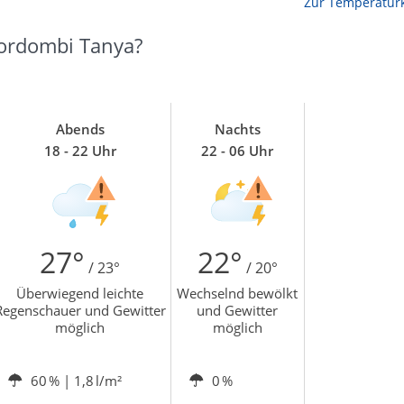
Zur Temperaturk
tordombi Tanya?
Abends
Nachts
18 - 22 Uhr
22 - 06 Uhr
27°
22°
/ 23°
/ 20°
Überwiegend leichte
Wechselnd bewölkt
Regenschauer und Gewitter
und Gewitter
möglich
möglich
60 %
| 1,8 l/m²
0 %