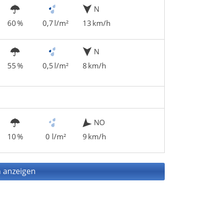
N
60 %
0,7 l/m²
13 km/h
N
55 %
0,5 l/m²
8 km/h
NO
10 %
0 l/m²
9 km/h
 anzeigen