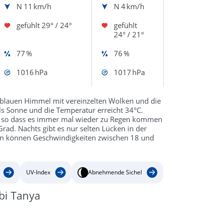
N
11 km/h
N
4 km/h
gefühlt
29° / 24°
gefühlt
24° / 21°
77 %
76 %
1016 hPa
1017 hPa
blauen Himmel mit vereinzelten Wolken und die
ls Sonne und die Temperatur erreicht 34°C.
, so dass es immer mal wieder zu Regen kommen
ad. Nachts gibt es nur selten Lücken in der
en können Geschwindigkeiten zwischen 18 und
UV-Index
Abnehmende Sichel
bi Tanya