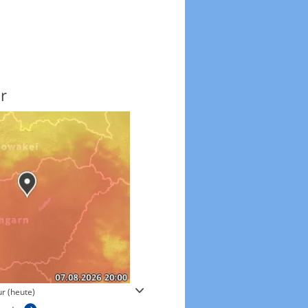
r
Windgeschwindigkeite
r (heute)
Windgeschwindigkeiten in 3h