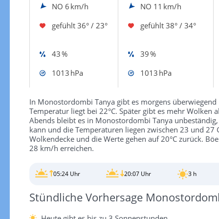
NO
6 km/h
NO
11 km/h
gefühlt
36° / 23°
gefühlt
38° / 34°
43 %
39 %
1013 hPa
1013 hPa
In Monostordombi Tanya gibt es morgens überwiegend 
Temperatur liegt bei 22°C. Später gibt es mehr Wolken a
Abends bleibt es in Monostordombi Tanya unbeständig
kann und die Temperaturen liegen zwischen 23 und 27 Gr
Wolkendecke und die Werte gehen auf 20°C zurück. Bö
28 km/h erreichen.
05:24 Uhr
20:07 Uhr
3 h
Stündliche Vorhersage Monostordom
Heute gibt es bis zu 3 Sonnenstunden