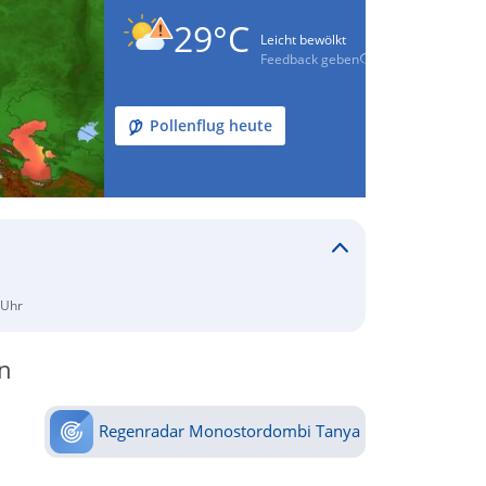
29°C
Leicht bewölkt
Feedback geben
Pollenflug heute
 Uhr
n
Regenradar Monostordombi Tanya