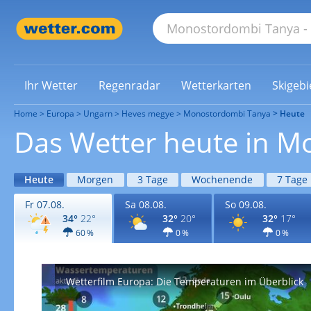
Ihr Wetter
Regenradar
Wetterkarten
Skigebi
Home
Europa
Ungarn
Heves megye
Monostordombi Tanya
Heute
Das Wetter heute in 
Heute
Morgen
3 Tage
Wochenende
7 Tage
Fr 07.08.
Sa 08.08.
So 09.08.
34°
22°
32°
20°
32°
17°
60 %
0 %
0 %
Wetterfilm Europa: Die Temperaturen im Überblick