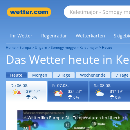
Ihr Wetter
Regenradar
Wetterkarten
Skigebi
Home
Europa
Ungarn
Somogy megye
Keletimajor
Heute
Das Wetter heute in Ke
Heute
Morgen
3 Tage
Wochenende
7 Tage
Do 06.08.
Fr 07.08.
Sa 08.08.
39°
17°
32°
23°
31°
19°
0 %
0 %
0 %
Wetterfilm Europa: Die Temperaturen im Überblick