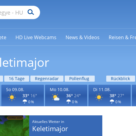
ete
HD Live Webcams
News & Videos
Reisen & Fre
letimajor
16 Tage
Regenradar
Pollenflug
Rückblick
So 09.08.
Mo 10.08.
Di 11.08.
33°
16°
36°
24°
38°
27°
0 %
0 %
0 %
Aktuelles Wetter in
Keletimajor