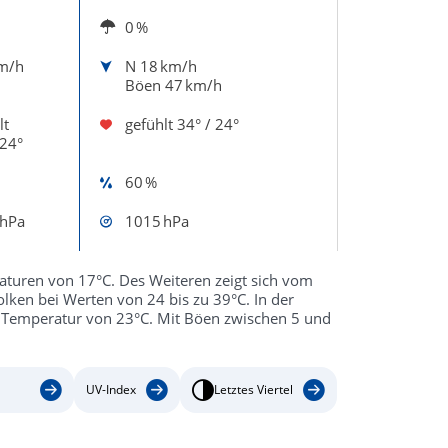
0 %
m/h
N
18 km/h
Böen 47 km/h
lt
gefühlt
34° / 24°
 24°
60 %
 hPa
1015 hPa
aturen von 17°C. Des Weiteren zeigt sich vom
ken bei Werten von 24 bis zu 39°C. In der
 Temperatur von 23°C. Mit Böen zwischen 5 und
UV-Index
Letztes Viertel