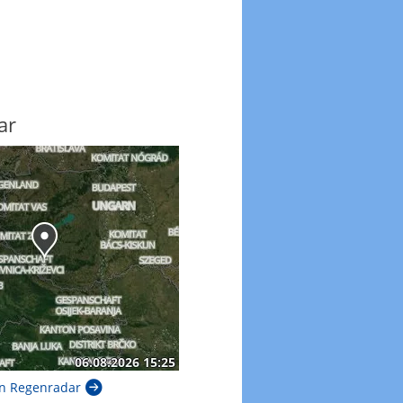
ar
n Regenradar