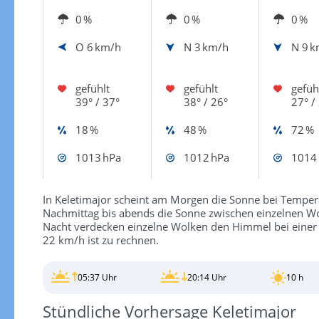
0 %
0 %
0 %
O
6 km/h
N
3 km/h
N
9 k
gefühlt
gefühlt
gefüh
39° / 37°
38° / 26°
27° /
18 %
48 %
72 %
1013 hPa
1012 hPa
1014
In Keletimajor scheint am Morgen die Sonne bei Temper
Nachmittag bis abends die Sonne zwischen einzelnen Wol
Nacht verdecken einzelne Wolken den Himmel bei einer
22 km/h ist zu rechnen.
05:37 Uhr
20:14 Uhr
10 h
Stündliche Vorhersage Keletimajor