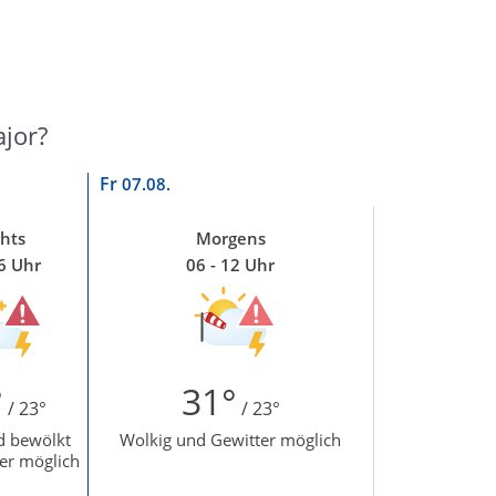
ajor?
Fr
07.08.
hts
Morgens
06 Uhr
06 - 12 Uhr
°
31°
/ 23°
/ 23°
d bewölkt
Wolkig und Gewitter möglich
er möglich