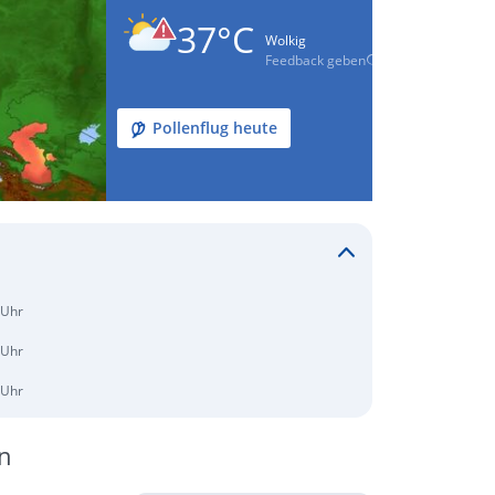
37°C
Wolkig
Feedback geben
Pollenflug heute
 Uhr
 Uhr
 Uhr
n