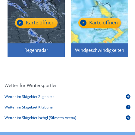
Karte öffnen
Karte öffnen
Regenradar
Windgeschwindigkeiten
Wetter für Wintersportler
Wetter im Skigebiet Zugspitze
Wetter im Skigebiet Kitzbühel
Wetter im Skigebiet Ischgl (Silvretta Arena)