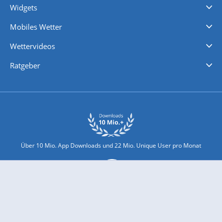
Widgets
Regenradar
Windgeschwindigkeiten
Temperatur
Sonnenschein
Wassertemperatur
Mobiles Wetter
iPhone Wetter
iPad Wetter
Android Wetter
Wettervideos
Nachrichten
Deutschlandwetter
Schweizwetter
Österreichwetter
Regionalwetter
Wetter in Europa
Wetter Weltweit
Wetterlexikon
Promi-News
Ratgeber
Biowetter
Glätteindex
Reiseziel Finder
Erkältungswetter
Klima & Umwelt
Über 10 Mio. App Downloads und 22 Mio. Unique User pro Monat
wetter.com engagiert sich für Klimaschutz und Nachhaltigkeit