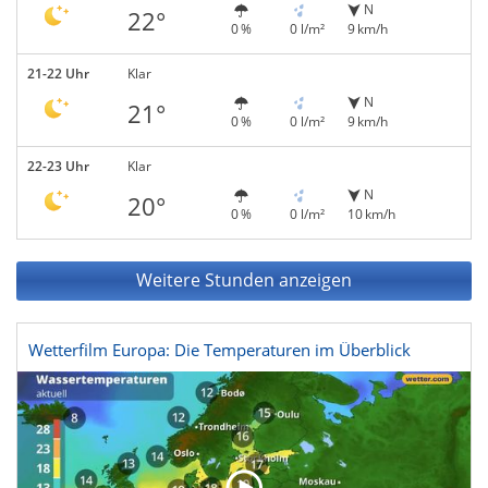
N
22°
0 %
0 l/m²
9 km/h
21-22 Uhr
Klar
N
21°
0 %
0 l/m²
9 km/h
22-23 Uhr
Klar
N
20°
0 %
0 l/m²
10 km/h
Weitere Stunden anzeigen
Wetterfilm Europa: Die Temperaturen im Überblick