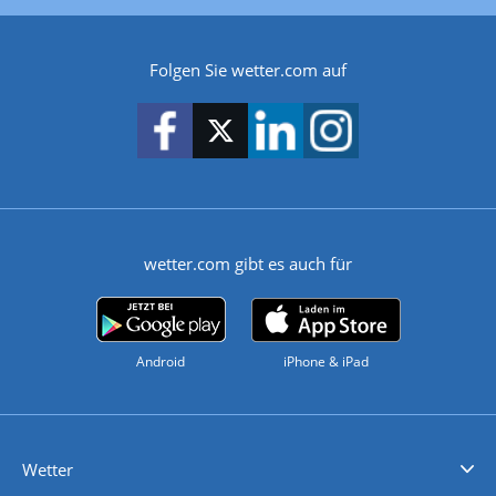
Folgen Sie wetter.com auf
wetter.com gibt es auch für
Android
iPhone & iPad
Wetter
Videovorhersagen
Kolumnen
Unwetterwarnungen
wetter.com Deutschland
wetter.com Schweiz
wetter.com Österreich
Werben
Homepage Widget
Wetter API
Wetter- und Geodaten - meteonomiqs.com
tiempo.es
meteos24.fr
ilmeteo24.it
pogoda24.pl
weather24.co.uk