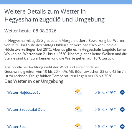
Weitere Details zum Wetter in
Hegyeshalmizugdűlő und Umgebung
Wetter heute, 08.08.2026
In Hegyeshalmizugdűlő gibt es am Morgen lockere Bewölkung bei Werten
von 19°C. Im Laufe des Mittags bilden sich vereinzelt Wolken und die
Höchstwerte liegen bei 28°C. Abends gibt es in Hegyeshalmizugdűlő keine
Wolken bei Werten von 21 bis zu 26°C. Nachts gibt es keine Wolken und die
Sterne sind klar zu erkennen und die Werte gehen auf 16°C zurück.
Aus nördlicher Richtung weht der Wind und erreicht dabei
Geschwindigkeiten von 10 bis 20 km/h. Mit Böen zwischen 23 und 42 km/h
ist zu rechnen. Die gefühlten Temperaturen liegen bei 16 bis 30°C.
Das Wetter in der Umgebung
28°C
Wetter Hajdúszovát
/
19°C
28°C
Wetter Szoboszlai Dűlő
/
19°C
28°C
Wetter Ebes
/
19°C