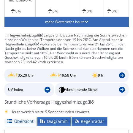
leicht bewölkt
0 %
0 %
0 %
0 %
mehr Wetterinfos heute
In Hegyeshalmizugdűlő zeigt sich bis zum Nachmittag die Sonne zwischen
einzelnen Wolken bei Temperaturen von 19 bis 28°C. Am Abend ist es in
Hegyeshalmizugdűlő wolkenlos bei Temperaturen von 21 bis 26°C. In der
Nacht gibt es keine Wolken und die Sterne sind klar zu erkennen und die
Temperatur sinkt auf 16°C. Der Wind weht aus nördlicher Richtung mit
Geschwindigkeiten von 10 bis 20 km/h. Böen können Geschwindigkeiten
zwischen 23 und 42 km/h erreichen.
05:20 Uhr
19:58 Uhr
9 h
UV-Index
Abnehmende Sichel
Stündliche Vorhersage Hegyeshalmizugdűlő
Heute werden bis zu 9 Sonnenstunden erwartet
Übersicht
Diagramm
Regenradar