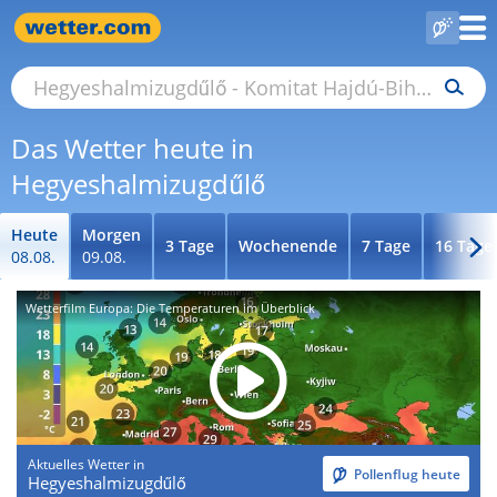
Das Wetter heute in
Hegyeshalmizugdűlő
Heute
Morgen
3 Tage
Wochenende
7 Tage
16 Tage
08.08.
09.08.
Wetterfilm Europa: Die Temperaturen im Überblick
Aktuelles Wetter in
Pollenflug heute
Hegyeshalmizugdűlő