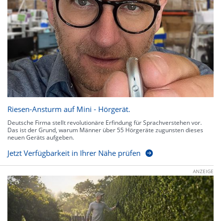
Riesen-Ansturm auf Mini - Hörgerät.
Deutsche Firma stellt revolutionäre Erfindung für Sprachverstehen vor.
Das ist der Grund, warum Männer über 55 Hörgeräte zugunsten dieses
neuen Geräts aufgeben.
Jetzt Verfügbarkeit in Ihrer Nähe prüfen
ANZEIGE