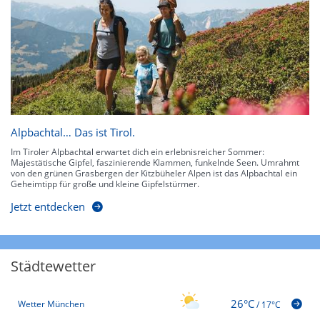
Alpbachtal… Das ist Tirol.
Im Tiroler Alpbachtal erwartet dich ein erlebnisreicher Sommer:
Majestätische Gipfel, faszinierende Klammen, funkelnde Seen. Umrahmt
von den grünen Grasbergen der Kitzbüheler Alpen ist das Alpbachtal ein
Geheimtipp für große und kleine Gipfelstürmer.
Jetzt entdecken
Städtewetter
26°C
Wetter München
/
17°C