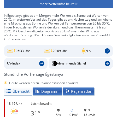
mehr Wetterinfos heute
In Égéstanya gibt es am Morgen mehr Wolken als Sonne bei Werten von
25°C. Im weiteren Verlauf des Tages gibt es am Nachmittag und am Abend
eine Mischung aus Sonne und Wolken bei Temperaturen von 26 bis 35°C.
In der Nacht ziehen Wolkenfelder durch und das Thermometer fällt auf
20°C. Mit Geschwindigkeiten von 6 bis 20 km/h weht der Wind aus
nördlicher Richtung. Böen können Geschwindigkeiten zwischen 23 und 47
km/h erreichen.
05:33 Uhr
20:09 Uhr
9 h
UV-Index
Abnehmende Sichel
Stündliche Vorhersage Égéstanya
Heute werden bis zu 9 Sonnenstunden erwartet
Übersicht
Diagramm
Regenradar
18-19 Uhr
Leicht bewölkt
N
31°
5 %
0 l/m²
15 km/h