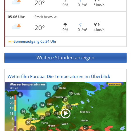
20°
0 %
0 l/m²
5 km/h
05-06 Uhr
Stark bewölkt
N
20°
0 %
0 l/m²
4 km/h
Sonnenaufgang 05:34 Uhr
Weitere Stunden anzeigen
Wetterfilm Europa: Die Temperaturen im Überblick