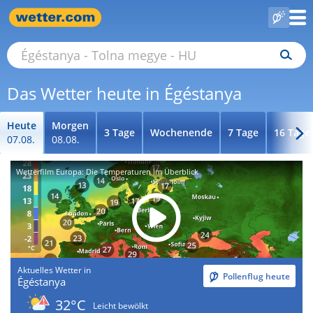
Das Wetter heute in Égéstanya
Heute
Morgen
3 Tage
Wochenende
7 Tage
16 Tage
07.08.
08.08.
Wetterfilm Europa: Die Temperaturen im Überblick
Aktuelles Wetter in
Pollenflug heute
Égéstanya
32°C
Leicht bewölkt