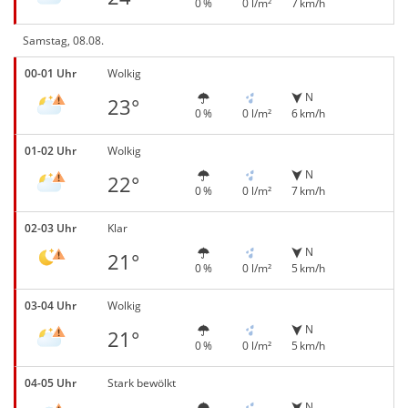
0 %
0 l/m²
7 km/h
Samstag, 08.08.
00-01 Uhr
Wolkig
N
23°
0 %
0 l/m²
6 km/h
01-02 Uhr
Wolkig
N
22°
0 %
0 l/m²
7 km/h
02-03 Uhr
Klar
N
21°
0 %
0 l/m²
5 km/h
03-04 Uhr
Wolkig
N
21°
0 %
0 l/m²
5 km/h
04-05 Uhr
Stark bewölkt
N