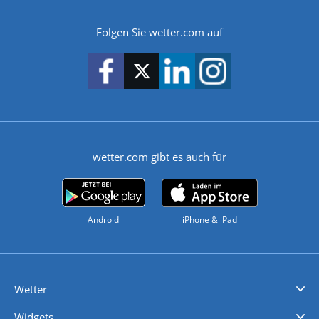
Folgen Sie wetter.com auf
wetter.com gibt es auch für
Android
iPhone & iPad
Wetter
Videovorhersagen
Kolumnen
Unwetterwarnungen
wetter.com Deutschland
wetter.com Schweiz
wetter.com Österreich
Werben
Homepage Widget
Wetter API
Wetter- und Geodaten - meteonomiqs.com
tiempo.es
meteos24.fr
ilmeteo24.it
pogoda24.pl
weather24.co.uk
Widgets