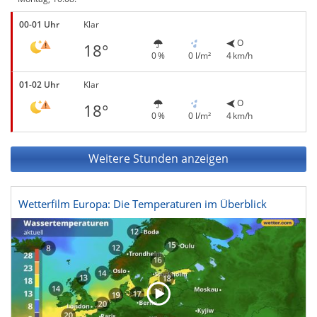
00-01 Uhr
Klar
O
18°
0 %
0 l/m²
4 km/h
01-02 Uhr
Klar
O
18°
0 %
0 l/m²
4 km/h
Weitere Stunden anzeigen
Wetterfilm Europa: Die Temperaturen im Überblick