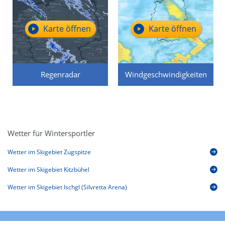
Karte öffnen
Karte öffnen
Regenradar
Windgeschwindigkeiten
Wetter für Wintersportler
Wetter im Skigebiet Zugspitze
Wetter im Skigebiet Kitzbühel
Wetter im Skigebiet Ischgl (Silvretta Arena)