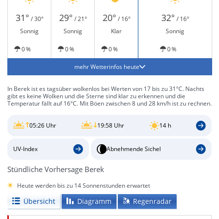
31°
29°
20°
32°
/ 30°
/ 21°
/ 16°
/ 16°
Sonnig
Sonnig
Klar
Sonnig
0 %
0 %
0 %
0 %
mehr Wetterinfos heute
In Berek ist es tagsüber wolkenlos bei Werten von 17 bis zu 31°C. Nachts
gibt es keine Wolken und die Sterne sind klar zu erkennen und die
Temperatur fällt auf 16°C. Mit Böen zwischen 8 und 28 km/h ist zu rechnen.
05:26 Uhr
19:58 Uhr
14 h
UV-Index
Abnehmende Sichel
Stündliche Vorhersage Berek
Heute werden bis zu 14 Sonnenstunden erwartet
Übersicht
Diagramm
Regenradar