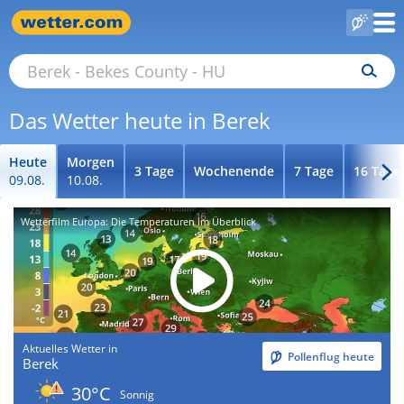
Das Wetter heute in Berek
Heute
Morgen
3 Tage
Wochenende
7 Tage
16 Tage
09.08.
10.08.
Wetterfilm Europa: Die Temperaturen im Überblick
Aktuelles Wetter in
Pollenflug heute
Berek
30°C
Sonnig