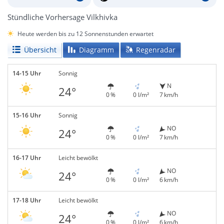
Stündliche Vorhersage Vilkhivka
Heute werden bis zu 12 Sonnenstunden erwartet
Übersicht
Diagramm
Regenradar
14-15 Uhr
Sonnig
N
24°
0 %
0 l/m²
7 km/h
15-16 Uhr
Sonnig
NO
24°
0 %
0 l/m²
7 km/h
16-17 Uhr
Leicht bewölkt
NO
24°
0 %
0 l/m²
6 km/h
17-18 Uhr
Leicht bewölkt
NO
24°
0 %
0 l/m²
6 km/h