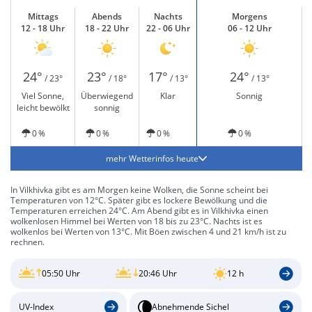
Mittags
Abends
Nachts
Morgens
12 - 18 Uhr
18 - 22 Uhr
22 - 06 Uhr
06 - 12 Uhr
24°
23°
17°
24°
/ 23°
/ 18°
/ 13°
/ 13°
Viel Sonne,
Überwiegend
Klar
Sonnig
leicht bewölkt
sonnig
0 %
0 %
0 %
0 %
mehr Wetterinfos heute
In Vilkhivka gibt es am Morgen keine Wolken, die Sonne scheint bei
Temperaturen von 12°C. Später gibt es lockere Bewölkung und die
Temperaturen erreichen 24°C. Am Abend gibt es in Vilkhivka einen
wolkenlosen Himmel bei Werten von 18 bis zu 23°C. Nachts ist es
wolkenlos bei Werten von 13°C. Mit Böen zwischen 4 und 21 km/h ist zu
rechnen.
05:50 Uhr
20:46 Uhr
12 h
UV-Index
Abnehmende Sichel