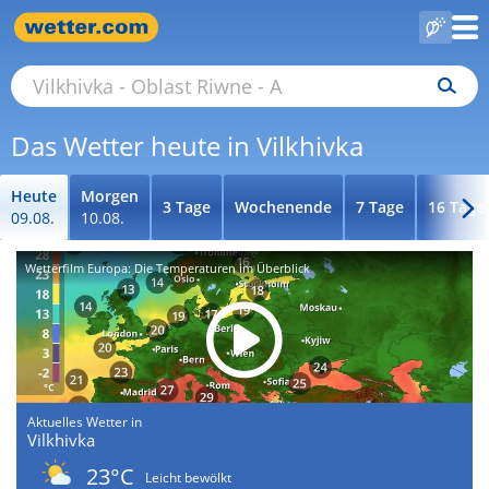
Das Wetter heute in Vilkhivka
Heute
Morgen
3 Tage
Wochenende
7 Tage
16 Tage
09.08.
10.08.
Wetterfilm Europa: Die Temperaturen im Überblick
Aktuelles Wetter in
Vilkhivka
23°C
Leicht bewölkt