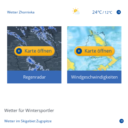
24°C
Wetter Zhornivka
/
12°C
Karte öffnen
Karte öffnen
Regenradar
Windgeschwindigkeiten
Wetter für Wintersportler
Wetter im Skigebiet Zugspitze