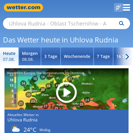
Das Wetter heute in Uhlova Rudnia
Heute
Morgen
3 Tage
Wochenende
7 Tage
16 Tage
07.08.
08.08.
Wetterfilm Europa: Die Temperaturen im Überblick
Aktuelles Wetter in
Uhlova Rudnia
24°C
Wolkig