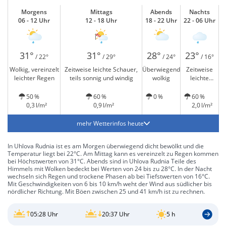
Morgens
Mittags
Abends
Nachts
06 - 12 Uhr
12 - 18 Uhr
18 - 22 Uhr
22 - 06 Uhr
31°
31°
28°
23°
/ 22°
/ 29°
/ 24°
/ 16°
Wolkig, vereinzelt
Zeitweise leichte Schauer,
Überwiegend
Zeitweise
leichter Regen
teils sonnig und windig
wolkig
leichte
Schauer
50 %
60 %
0 %
60 %
0,3 l/m²
0,9 l/m²
2,0 l/m²
mehr Wetterinfos heute
In Uhlova Rudnia ist es am Morgen überwiegend dicht bewölkt und die
Temperatur liegt bei 22°C. Am Mittag kann es vereinzelt zu Regen kommen
bei Höchstwerten von 31°C. Abends sind in Uhlova Rudnia Teile des
Himmels mit Wolken bedeckt bei Werten von 24 bis zu 28°C. In der Nacht
wechseln sich Regen und trockene Phasen ab bei Tiefstwerten von 16°C.
Mit Geschwindigkeiten von 6 bis 10 km/h weht der Wind aus südlicher bis
nördlicher Richtung. Mit Böen zwischen 25 und 41 km/h ist zu rechnen.
05:28 Uhr
20:37 Uhr
5 h