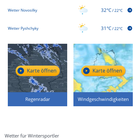
32°C
Wetter Novosilky
/
22°C
31°C
Wetter Pyshchyky
/
22°C
Karte öffnen
Karte öffnen
Regenradar
Windgeschwindigkeiten
Wetter für Wintersportler