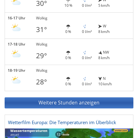
30°
10 %
0 l/m²
5 km/h
16-17 Uhr
Wolkig
W
31°
0 %
0 l/m²
8 km/h
17-18 Uhr
Wolkig
NW
29°
0 %
0 l/m²
8 km/h
18-19 Uhr
Wolkig
N
28°
0 %
0 l/m²
10 km/h
Weitere Stunden anzeigen
Wetterfilm Europa: Die Temperaturen im Überblick