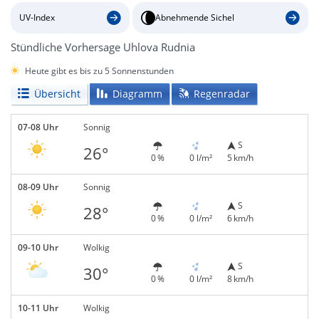
UV-Index
Abnehmende Sichel
Stündliche Vorhersage Uhlova Rudnia
Heute gibt es bis zu 5 Sonnenstunden
Übersicht
Diagramm
Regenradar
07-08 Uhr
Sonnig
S
26°
0 %
0 l/m²
5 km/h
08-09 Uhr
Sonnig
S
28°
0 %
0 l/m²
6 km/h
09-10 Uhr
Wolkig
S
30°
0 %
0 l/m²
8 km/h
10-11 Uhr
Wolkig