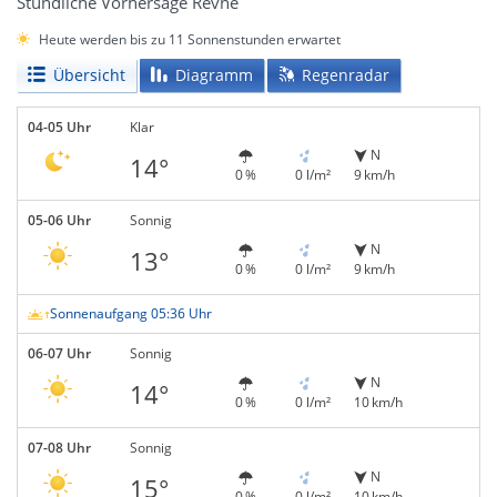
Stündliche Vorhersage Revne
Heute werden bis zu 11 Sonnenstunden erwartet
Übersicht
Diagramm
Regenradar
04-05 Uhr
Klar
N
14°
0 %
0 l/m²
9 km/h
05-06 Uhr
Sonnig
N
13°
0 %
0 l/m²
9 km/h
Sonnenaufgang 05:36 Uhr
06-07 Uhr
Sonnig
N
14°
0 %
0 l/m²
10 km/h
07-08 Uhr
Sonnig
N
15°
0 %
0 l/m²
10 km/h