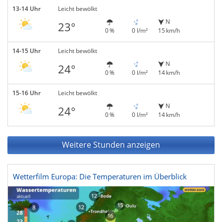
13-14 Uhr
Leicht bewölkt
N
23°
0 %
0 l/m²
15 km/h
14-15 Uhr
Leicht bewölkt
N
24°
0 %
0 l/m²
14 km/h
15-16 Uhr
Leicht bewölkt
N
24°
0 %
0 l/m²
14 km/h
Weitere Stunden anzeigen
Wetterfilm Europa: Die Temperaturen im Überblick