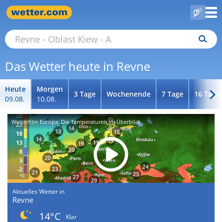
Das Wetter heute in Revne
Heute
Morgen
3 Tage
Wochenende
7 Tage
16 Tage
09.08.
10.08.
Wetterfilm Europa: Die Temperaturen im Überblick
Aktuelles Wetter in
Revne
14°C
Klar