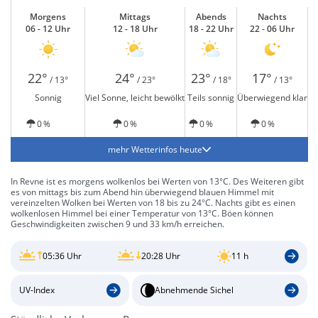
Morgens
Mittags
Abends
Nachts
06 - 12 Uhr
12 - 18 Uhr
18 - 22 Uhr
22 - 06 Uhr
22°
24°
23°
17°
/ 13°
/ 23°
/ 18°
/ 13°
Sonnig
Viel Sonne, leicht bewölkt
Teils sonnig
Überwiegend klar
0 %
0 %
0 %
0 %
mehr Wetterinfos heute
In Revne ist es morgens wolkenlos bei Werten von 13°C. Des Weiteren gibt
es von mittags bis zum Abend hin überwiegend blauen Himmel mit
vereinzelten Wolken bei Werten von 18 bis zu 24°C. Nachts gibt es einen
wolkenlosen Himmel bei einer Temperatur von 13°C. Böen können
Geschwindigkeiten zwischen 9 und 33 km/h erreichen.
05:36 Uhr
20:28 Uhr
11 h
UV-Index
Abnehmende Sichel