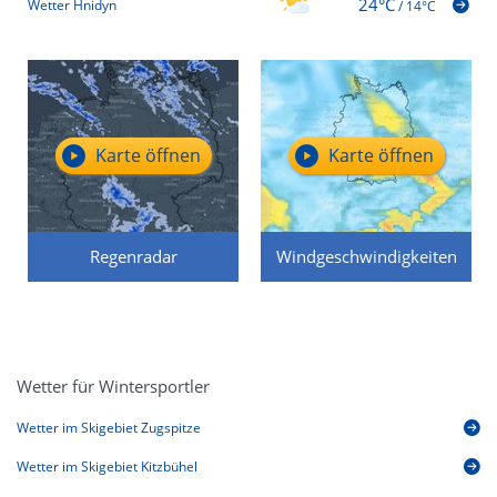
24°C
Wetter Hnidyn
/
14°C
Karte öffnen
Karte öffnen
Regenradar
Windgeschwindigkeiten
Wetter für Wintersportler
Wetter im Skigebiet Zugspitze
Wetter im Skigebiet Kitzbühel