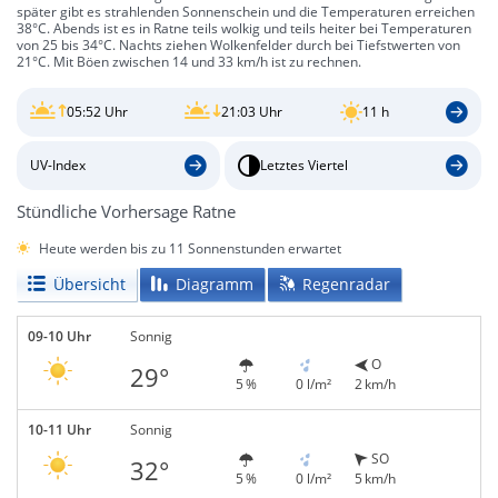
später gibt es strahlenden Sonnenschein und die Temperaturen erreichen
38°C. Abends ist es in Ratne teils wolkig und teils heiter bei Temperaturen
von 25 bis 34°C. Nachts ziehen Wolkenfelder durch bei Tiefstwerten von
21°C. Mit Böen zwischen 14 und 33 km/h ist zu rechnen.
05:52 Uhr
21:03 Uhr
11 h
UV-Index
Letztes Viertel
Stündliche Vorhersage Ratne
Heute werden bis zu 11 Sonnenstunden erwartet
Übersicht
Diagramm
Regenradar
09-10 Uhr
Sonnig
O
29°
5 %
0 l/m²
2 km/h
10-11 Uhr
Sonnig
SO
32°
5 %
0 l/m²
5 km/h