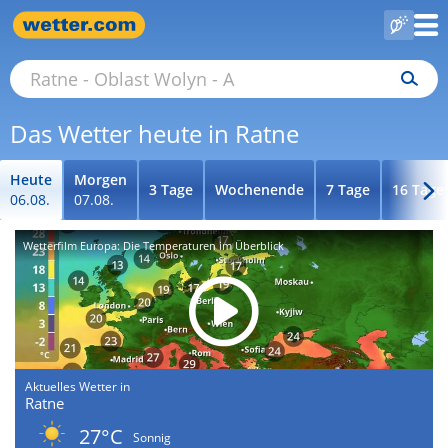
Das Wetter heute in Ratne
Heute
Morgen
3 Tage
Wochenende
7 Tage
16 Tage
06.08.
07.08.
Wetterfilm Europa: Die Temperaturen im Überblick
Aktuelles Wetter in
Ratne
27°C
Sonnig