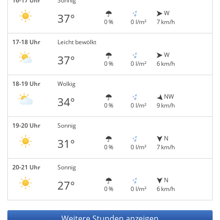
16-17 Uhr
Sonnig
W
37°
0 %
0 l/m²
7 km/h
17-18 Uhr
Leicht bewölkt
W
37°
0 %
0 l/m²
6 km/h
18-19 Uhr
Wolkig
NW
34°
0 %
0 l/m²
9 km/h
19-20 Uhr
Sonnig
N
31°
0 %
0 l/m²
7 km/h
20-21 Uhr
Sonnig
N
27°
0 %
0 l/m²
6 km/h
Weitere Stunden anzeigen