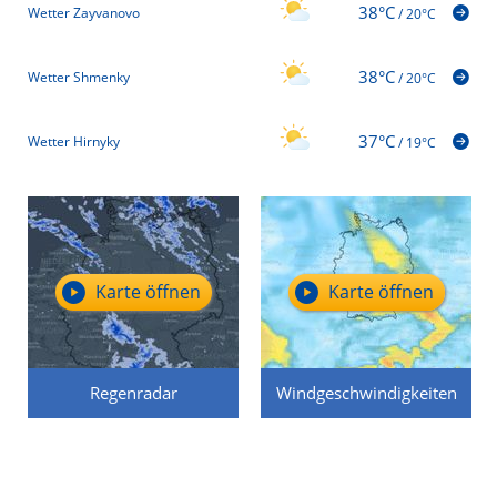
38°C
Wetter Zayvanovo
/
20°C
38°C
Wetter Shmenky
/
20°C
37°C
Wetter Hirnyky
/
19°C
Karte öffnen
Karte öffnen
Regenradar
Windgeschwindigkeiten