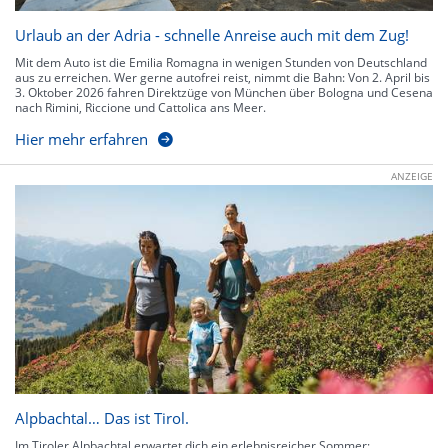
Urlaub an der Adria - schnelle Anreise auch mit dem Zug!
Mit dem Auto ist die Emilia Romagna in wenigen Stunden von Deutschland
aus zu erreichen. Wer gerne autofrei reist, nimmt die Bahn: Von 2. April bis
3. Oktober 2026 fahren Direktzüge von München über Bologna und Cesena
nach Rimini, Riccione und Cattolica ans Meer.
Hier mehr erfahren
ANZEIGE
Alpbachtal… Das ist Tirol.
Im Tiroler Alpbachtal erwartet dich ein erlebnisreicher Sommer: