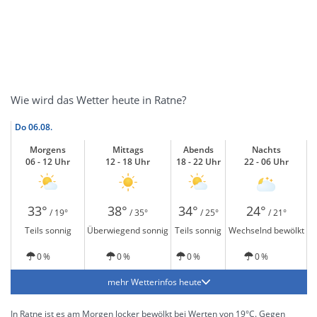
Wie wird das Wetter heute in Ratne?
Do
06.08.
Morgens
Mittags
Abends
Nachts
06 - 12 Uhr
12 - 18 Uhr
18 - 22 Uhr
22 - 06 Uhr
33°
38°
34°
24°
/ 19°
/ 35°
/ 25°
/ 21°
Teils sonnig
Überwiegend sonnig
Teils sonnig
Wechselnd bewölkt
0 %
0 %
0 %
0 %
mehr Wetterinfos heute
In Ratne ist es am Morgen locker bewölkt bei Werten von 19°C. Gegen