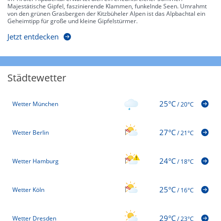
Majestätische Gipfel, faszinierende Klammen, funkelnde Seen. Umrahmt
von den grünen Grasbergen der Kitzbüheler Alpen ist das Alpbachtal ein
Geheimtipp für große und kleine Gipfelstürmer.
Jetzt entdecken
Städtewetter
25°C
Wetter München
/
20°C
27°C
Wetter Berlin
/
21°C
24°C
Wetter Hamburg
/
18°C
25°C
Wetter Köln
/
16°C
29°C
Wetter Dresden
/
23°C