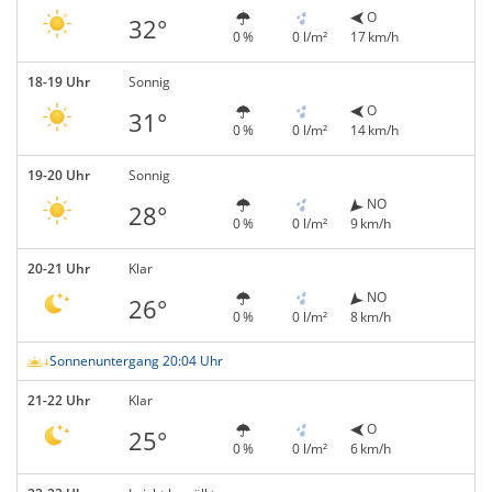
O
32°
0 %
0 l/m²
17 km/h
18-19 Uhr
Sonnig
O
31°
0 %
0 l/m²
14 km/h
19-20 Uhr
Sonnig
NO
28°
0 %
0 l/m²
9 km/h
20-21 Uhr
Klar
NO
26°
0 %
0 l/m²
8 km/h
Sonnenuntergang 20:04 Uhr
21-22 Uhr
Klar
O
25°
0 %
0 l/m²
6 km/h