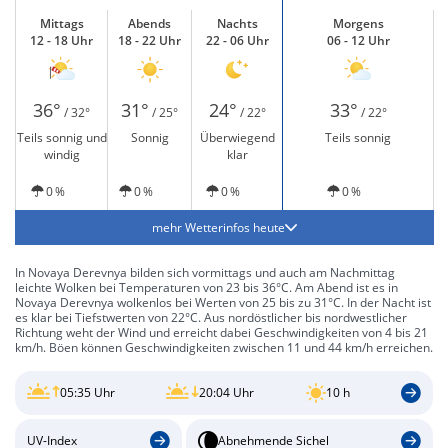
Mittags
Abends
Nachts
Morgens
12 - 18 Uhr
18 - 22 Uhr
22 - 06 Uhr
06 - 12 Uhr
36°
31°
24°
33°
/ 32°
/ 25°
/ 22°
/ 22°
Teils sonnig und
Sonnig
Überwiegend
Teils sonnig
windig
klar
0 %
0 %
0 %
0 %
mehr Wetterinfos heute
In Novaya Derevnya bilden sich vormittags und auch am Nachmittag
leichte Wolken bei Temperaturen von 23 bis 36°C. Am Abend ist es in
Novaya Derevnya wolkenlos bei Werten von 25 bis zu 31°C. In der Nacht ist
es klar bei Tiefstwerten von 22°C. Aus nordöstlicher bis nordwestlicher
Richtung weht der Wind und erreicht dabei Geschwindigkeiten von 4 bis 21
km/h. Böen können Geschwindigkeiten zwischen 11 und 44 km/h erreichen.
05:35 Uhr
20:04 Uhr
10 h
UV-Index
Abnehmende Sichel