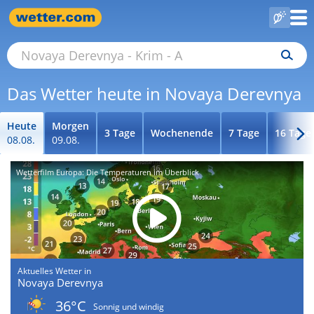
Das Wetter heute in Novaya Derevnya
Heute
Morgen
3 Tage
Wochenende
7 Tage
16 Tage
08.08.
09.08.
Wetterfilm Europa: Die Temperaturen im Überblick
Aktuelles Wetter in
Novaya Derevnya
36°C
Sonnig und windig