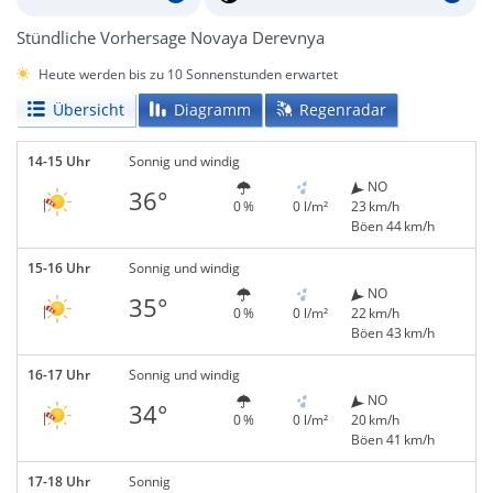
Stündliche Vorhersage Novaya Derevnya
Heute werden bis zu 10 Sonnenstunden erwartet
Übersicht
Diagramm
Regenradar
14-15 Uhr
Sonnig und windig
NO
36°
0 %
0 l/m²
23 km/h
Böen 44 km/h
15-16 Uhr
Sonnig und windig
NO
35°
0 %
0 l/m²
22 km/h
Böen 43 km/h
16-17 Uhr
Sonnig und windig
NO
34°
0 %
0 l/m²
20 km/h
Böen 41 km/h
17-18 Uhr
Sonnig