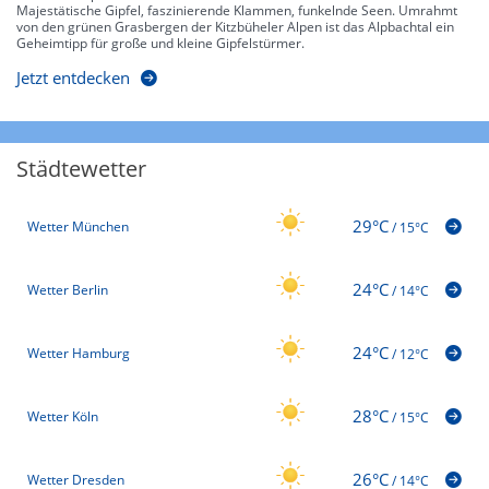
Majestätische Gipfel, faszinierende Klammen, funkelnde Seen. Umrahmt
von den grünen Grasbergen der Kitzbüheler Alpen ist das Alpbachtal ein
Geheimtipp für große und kleine Gipfelstürmer.
Jetzt entdecken
Städtewetter
29°C
Wetter München
/
15°C
24°C
Wetter Berlin
/
14°C
24°C
Wetter Hamburg
/
12°C
28°C
Wetter Köln
/
15°C
26°C
Wetter Dresden
/
14°C