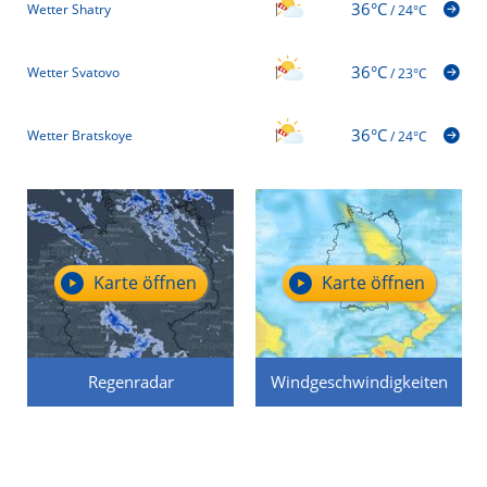
36°C
Wetter Shatry
/
24°C
36°C
Wetter Svatovo
/
23°C
36°C
Wetter Bratskoye
/
24°C
Karte öffnen
Karte öffnen
Regenradar
Windgeschwindigkeiten