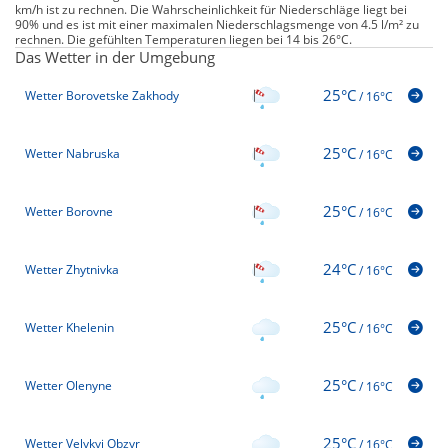
km/h ist zu rechnen. Die Wahrscheinlichkeit für Niederschläge liegt bei
90% und es ist mit einer maximalen Niederschlagsmenge von 4.5 l/m² zu
rechnen. Die gefühlten Temperaturen liegen bei 14 bis 26°C.
Das Wetter in der Umgebung
25°C
Wetter Borovetske Zakhody
/
16°C
25°C
Wetter Nabruska
/
16°C
25°C
Wetter Borovne
/
16°C
24°C
Wetter Zhytnivka
/
16°C
25°C
Wetter Khelenin
/
16°C
25°C
Wetter Olenyne
/
16°C
25°C
Wetter Velykyi Obzyr
/
16°C