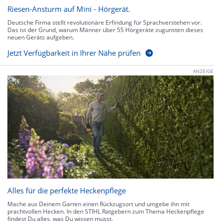
Riesen-Ansturm auf Mini - Hörgerät.
Deutsche Firma stellt revolutionäre Erfindung für Sprachverstehen vor.
Das ist der Grund, warum Männer über 55 Hörgeräte zugunsten dieses
neuen Geräts aufgeben.
Jetzt Verfügbarkeit in Ihrer Nähe prüfen
ANZEIGE
Alles für die perfekte Heckenpflege
Mache aus Deinem Garten einen Rückzugsort und umgebe ihn mit
prachtvollen Hecken. In den STIHL Ratgebern zum Thema Heckenpflege
findest Du alles, was Du wissen musst.