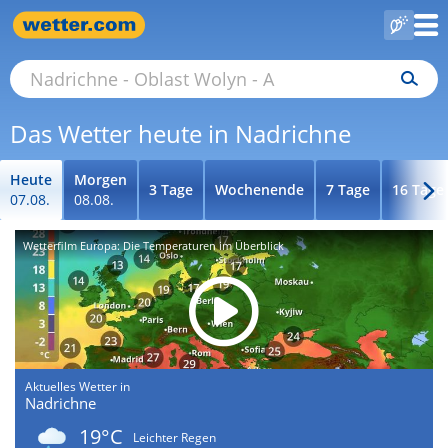
Das Wetter heute in Nadrichne
Heute
Morgen
3 Tage
Wochenende
7 Tage
16 Tage
07.08.
08.08.
Wetterfilm Europa: Die Temperaturen im Überblick
Aktuelles Wetter in
Nadrichne
19°C
Leichter Regen