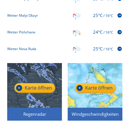
25°C
Wetter Malyi Obzyr
/
16°C
24°C
Wetter Pishchane
/
16°C
25°C
Wetter Nova Ruda
/
16°C
Karte öffnen
Karte öffnen
Regenradar
Windgeschwindigkeiten