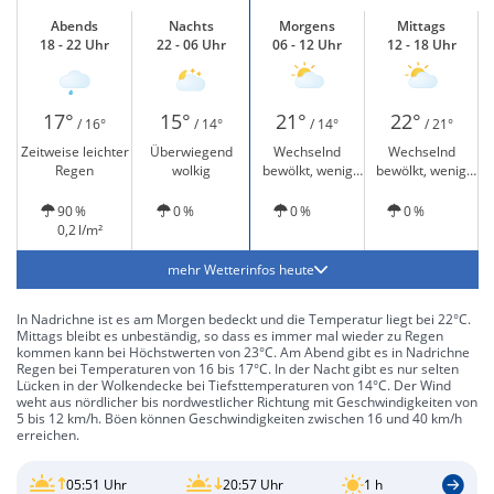
Abends
Nachts
Morgens
Mittags
18 - 22 Uhr
22 - 06 Uhr
06 - 12 Uhr
12 - 18 Uhr
17°
15°
21°
22°
/ 16°
/ 14°
/ 14°
/ 21°
Zeitweise leichter
Überwiegend
Wechselnd
Wechselnd
Regen
wolkig
bewölkt, wenig
bewölkt, wenig
Sonne
Sonne
90 %
0 %
0 %
0 %
0,2 l/m²
mehr Wetterinfos heute
In Nadrichne ist es am Morgen bedeckt und die Temperatur liegt bei 22°C.
Mittags bleibt es unbeständig, so dass es immer mal wieder zu Regen
kommen kann bei Höchstwerten von 23°C. Am Abend gibt es in Nadrichne
Regen bei Temperaturen von 16 bis 17°C. In der Nacht gibt es nur selten
Lücken in der Wolkendecke bei Tiefsttemperaturen von 14°C. Der Wind
weht aus nördlicher bis nordwestlicher Richtung mit Geschwindigkeiten von
5 bis 12 km/h. Böen können Geschwindigkeiten zwischen 16 und 40 km/h
erreichen.
05:51 Uhr
20:57 Uhr
1 h