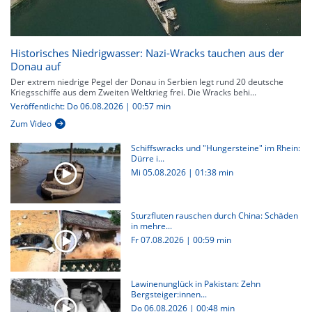
Historisches Niedrigwasser: Nazi-Wracks tauchen aus der
Donau auf
Der extrem niedrige Pegel der Donau in Serbien legt rund 20 deutsche
Kriegsschiffe aus dem Zweiten Weltkrieg frei. Die Wracks behi...
Veröffentlicht: Do 06.08.2026 | 00:57 min
Zum Video
Schiffswracks und "Hungersteine" im Rhein:
Dürre i...
Mi 05.08.2026
|
01:38 min
Sturzfluten rauschen durch China: Schäden
in mehre...
Fr 07.08.2026
|
00:59 min
Lawinenunglück in Pakistan: Zehn
Bergsteiger:innen...
Do 06.08.2026
|
00:48 min