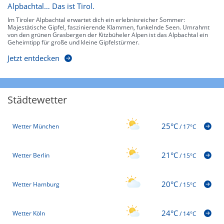
Alpbachtal… Das ist Tirol.
Im Tiroler Alpbachtal erwartet dich ein erlebnisreicher Sommer:
Majestätische Gipfel, faszinierende Klammen, funkelnde Seen. Umrahmt
von den grünen Grasbergen der Kitzbüheler Alpen ist das Alpbachtal ein
Geheimtipp für große und kleine Gipfelstürmer.
Jetzt entdecken
Städtewetter
25°C
Wetter München
/
17°C
21°C
Wetter Berlin
/
15°C
20°C
Wetter Hamburg
/
15°C
24°C
Wetter Köln
/
14°C