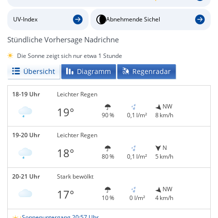
UV-Index
Abnehmende Sichel
Stündliche Vorhersage Nadrichne
Die Sonne zeigt sich nur etwa 1 Stunde
Übersicht
Diagramm
Regenradar
18-19 Uhr
Leichter Regen
NW
19°
90 %
0,1 l/m²
8 km/h
19-20 Uhr
Leichter Regen
N
18°
80 %
0,1 l/m²
5 km/h
20-21 Uhr
Stark bewölkt
NW
17°
10 %
0 l/m²
4 km/h
Sonnenuntergang 20:57 Uhr