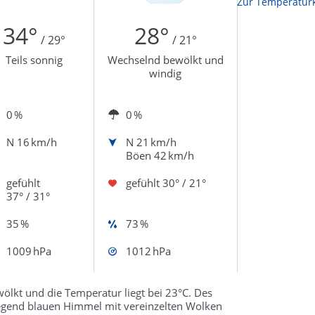
Zur Temperaturk
34°
28°
/ 29°
/ 21°
Teils sonnig
Wechselnd bewölkt und
windig
0 %
0 %
N
16 km/h
N
21 km/h
Böen 42 km/h
gefühlt
gefühlt
30° / 21°
37° / 31°
35 %
73 %
1009 hPa
1012 hPa
lkt und die Temperatur liegt bei 23°C. Des
iegend blauen Himmel mit vereinzelten Wolken