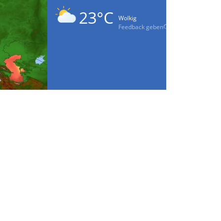
23°C
Wolkig
Feedback geben