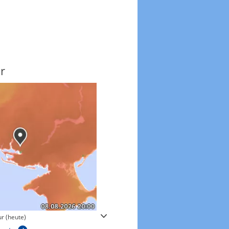
r
Windgeschwindigkeite
r (heute)
Windgeschwindigkeiten in 3h