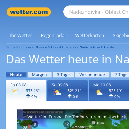
Ihr Wetter
Regenradar
Wetterkarten
Skigebi
Home
Europa
Ukraine
Oblast Cherson
Nadezhdivka
Heute
Das Wetter heute in N
Heute
Morgen
3 Tage
Wochenende
7 Tage
Sa 08.08.
So 09.08.
Mo 10.08.
37°
23°
32°
21°
32°
19°
0 %
0 %
0 %
Wetterfilm Europa: Die Temperaturen im Überblick