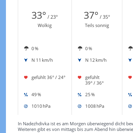
Zur Gewitterrisikokarte
33°
37°
/ 23°
/ 35°
Wolkig
Teils sonnig
0 %
0 %
N
11 km/h
N
12 km/h
gefühlt
36° / 24°
gefühlt
39° / 36°
49 %
25 %
1010 hPa
1008 hPa
In Nadezhdivka ist es am Morgen überwiegend dicht bewö
Weiteren gibt es von mittags bis zum Abend hin überw