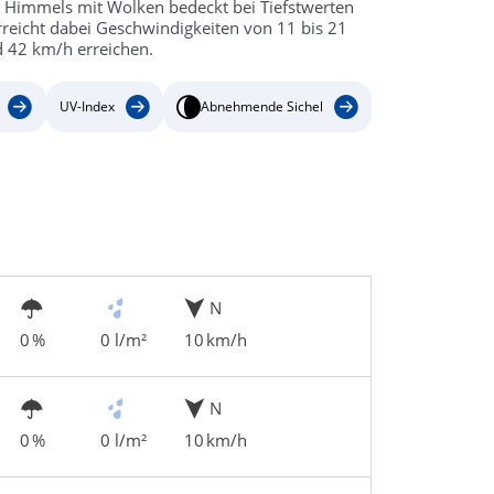
s Himmels mit Wolken bedeckt bei Tiefstwerten
reicht dabei Geschwindigkeiten von 11 bis 21
 42 km/h erreichen.
UV-Index
Abnehmende Sichel
N
0 %
0 l/m²
10 km/h
N
0 %
0 l/m²
10 km/h