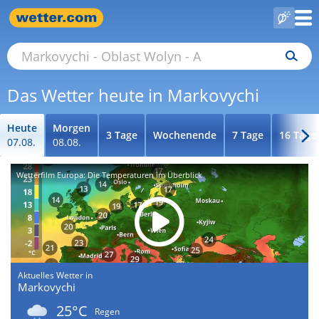
Das Wetter heute in Markovychi
Heute
Morgen
3 Tage
Wochenende
7 Tage
16 Tage
07.08.
08.08.
Wetterfilm Europa: Die Temperaturen im Überblick
Aktuelles Wetter in
Markovychi
25°C
Regen