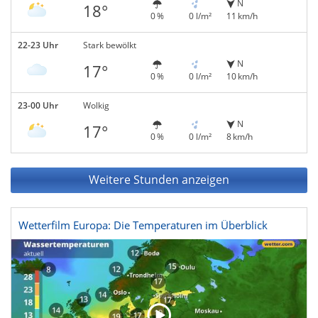
N
18°
0 %
0 l/m²
11 km/h
22-23 Uhr
Stark bewölkt
N
17°
0 %
0 l/m²
10 km/h
23-00 Uhr
Wolkig
N
17°
0 %
0 l/m²
8 km/h
Weitere Stunden anzeigen
Wetterfilm Europa: Die Temperaturen im Überblick