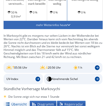
vereinzelt
stark bewölkt
wolkig
leichter Regen
und windig
50 %
0 %
0 %
0 %
0,9 l/m²
mehr Wetterinfos heute
In Markovychi gibt es morgens nur selten Lücken in der Wolkendecke bei
Werten von 22°C. Darüber hinaus kann sich vom Nachmittag bis abends
die Sonne nicht durchsetzen und es bleibt bedeckt bei Werten von 18 bis zu
26°C. Nachts ist ein Blick auf die Sterne nur vereinzelt bei sonst wolkigem
Himmel möglich und das Thermometer fällt auf 15°C. Mit
Geschwindigkeiten von 6 bis 18 km/h weht der Wind aus nördlicher
Richtung. Mit Böen zwischen 21 und 42 km/h ist zu rechnen.
05:56 Uhr
20:56 Uhr
1 h
UV-Index
Abnehmende Sichel
Stündliche Vorhersage Markovychi
Die Sonne zeigt sich nur etwa 1 Stunde
Übersicht
Diagramm
Regenradar