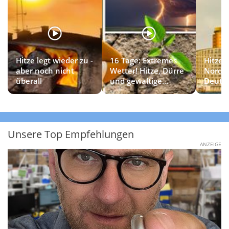
Hitze legt wieder zu -
16 Tage: Extremes
Hitzet
aber noch nicht
Wetter! Hitze, Dürre
Norde
überall
und gewaltige
Deuts
Gewitter
Unsere Top Empfehlungen
ANZEIGE