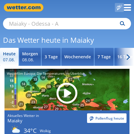
Das Wetter heute in Maiaky
Heute
Morgen
3 Tage
Wochenende
7 Tage
16 Tage
07.08.
08.08.
Wetterfilm Europa: Die Temperaturen im Überblick
Aktuelles Wetter in
Pollenflug heute
Maiaky
34°C
Wolkig