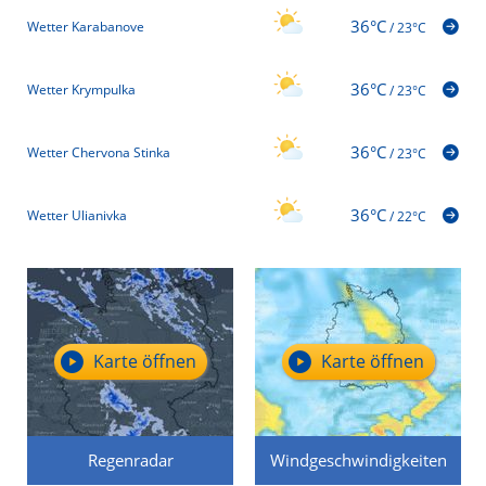
36°C
Wetter Karabanove
/
23°C
36°C
Wetter Krympulka
/
23°C
36°C
Wetter Chervona Stinka
/
23°C
36°C
Wetter Ulianivka
/
22°C
Karte öffnen
Karte öffnen
Regenradar
Windgeschwindigkeiten