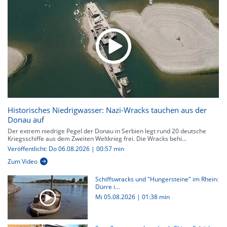
Historisches Niedrigwasser: Nazi-Wracks tauchen aus der
Donau auf
Der extrem niedrige Pegel der Donau in Serbien legt rund 20 deutsche
Kriegsschiffe aus dem Zweiten Weltkrieg frei. Die Wracks behi...
Veröffentlicht: Do 06.08.2026 | 00:57 min
Zum Video
Schiffswracks und "Hungersteine" im Rhein:
Dürre i...
Mi 05.08.2026
|
01:38 min