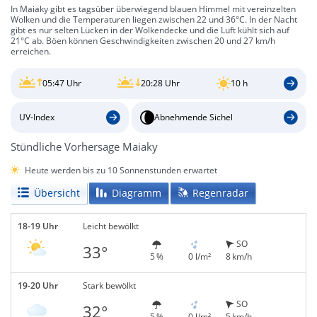
In Maiaky gibt es tagsüber überwiegend blauen Himmel mit vereinzelten
Wolken und die Temperaturen liegen zwischen 22 und 36°C. In der Nacht
gibt es nur selten Lücken in der Wolkendecke und die Luft kühlt sich auf
21°C ab. Böen können Geschwindigkeiten zwischen 20 und 27 km/h
erreichen.
05:47 Uhr
20:28 Uhr
10 h
UV-Index
Abnehmende Sichel
Stündliche Vorhersage Maiaky
Heute werden bis zu 10 Sonnenstunden erwartet
Übersicht
Diagramm
Regenradar
18-19 Uhr
Leicht bewölkt
SO
33°
5 %
0 l/m²
8 km/h
19-20 Uhr
Stark bewölkt
SO
32°
5 %
0 l/m²
5 km/h