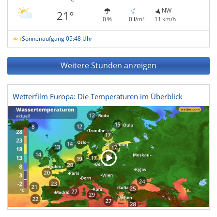
NW
21°
0 %
0 l/m²
11 km/h
Sonnenaufgang 05:48 Uhr
Weitere Stunden anzeigen
Wetterfilm Europa: Die Temperaturen im Überblick