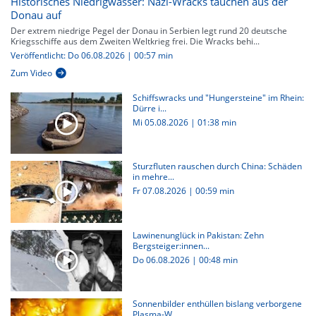
Historisches Niedrigwasser: Nazi-Wracks tauchen aus der
Donau auf
Der extrem niedrige Pegel der Donau in Serbien legt rund 20 deutsche
Kriegsschiffe aus dem Zweiten Weltkrieg frei. Die Wracks behi...
Veröffentlicht: Do 06.08.2026 | 00:57 min
Zum Video
Schiffswracks und "Hungersteine" im Rhein:
Dürre i...
Mi 05.08.2026
|
01:38 min
Sturzfluten rauschen durch China: Schäden
in mehre...
Fr 07.08.2026
|
00:59 min
Lawinenunglück in Pakistan: Zehn
Bergsteiger:innen...
Do 06.08.2026
|
00:48 min
Sonnenbilder enthüllen bislang verborgene
Plasma-W...