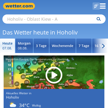
Das Wetter heute in Hoholiv
Heute
Morgen
3 Tage
Wochenende
7 Tage
16 Tage
07.08.
08.08.
Wetterfilm Europa: Die Temperaturen im Überblick
Aktuelles Wetter in
Hoholiv
34°C
Wolkig