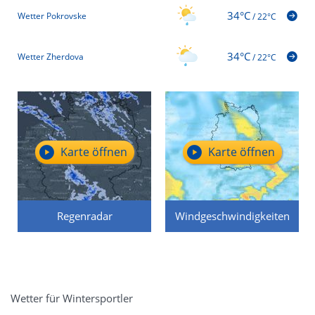
34°C
Wetter Pokrovske
/
22°C
34°C
Wetter Zherdova
/
22°C
Karte öffnen
Karte öffnen
Regenradar
Windgeschwindigkeiten
Wetter für Wintersportler