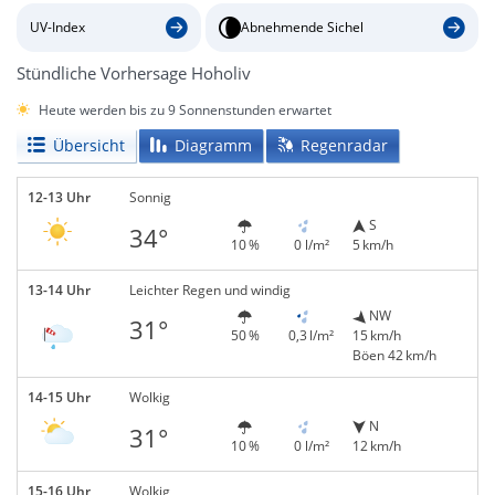
UV-Index
Abnehmende Sichel
Stündliche Vorhersage Hoholiv
Heute werden bis zu 9 Sonnenstunden erwartet
Übersicht
Diagramm
Regenradar
12-13 Uhr
Sonnig
S
34°
10 %
0 l/m²
5 km/h
13-14 Uhr
Leichter Regen und windig
NW
31°
50 %
0,3 l/m²
15 km/h
Böen 42 km/h
14-15 Uhr
Wolkig
N
31°
10 %
0 l/m²
12 km/h
15-16 Uhr
Wolkig