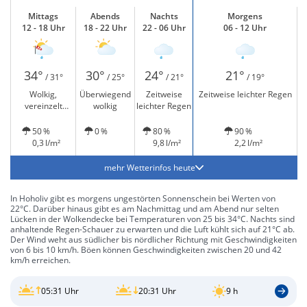
Mittags
Abends
Nachts
Morgens
12 - 18 Uhr
18 - 22 Uhr
22 - 06 Uhr
06 - 12 Uhr
34°
30°
24°
21°
/ 31°
/ 25°
/ 21°
/ 19°
Wolkig,
Überwiegend
Zeitweise
Zeitweise leichter Regen
vereinzelt
wolkig
leichter Regen
leichter Regen
und windig
50 %
0 %
80 %
90 %
0,3 l/m²
9,8 l/m²
2,2 l/m²
mehr Wetterinfos heute
In Hoholiv gibt es morgens ungestörten Sonnenschein bei Werten von
22°C. Darüber hinaus gibt es am Nachmittag und am Abend nur selten
Lücken in der Wolkendecke bei Temperaturen von 25 bis 34°C. Nachts sind
anhaltende Regen-Schauer zu erwarten und die Luft kühlt sich auf 21°C ab.
Der Wind weht aus südlicher bis nördlicher Richtung mit Geschwindigkeiten
von 6 bis 10 km/h. Böen können Geschwindigkeiten zwischen 20 und 42
km/h erreichen.
05:31 Uhr
20:31 Uhr
9 h