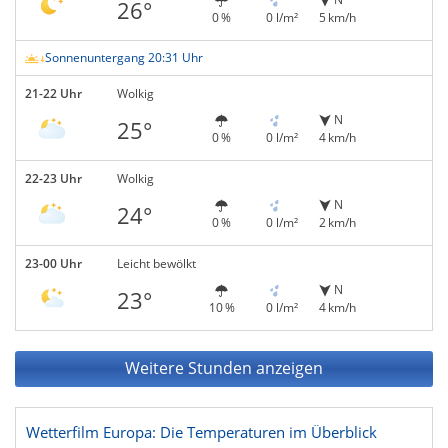
26°
0 %
0 l/m²
5 km/h
Sonnenuntergang 20:31 Uhr
21-22 Uhr
Wolkig
N
25°
0 %
0 l/m²
4 km/h
22-23 Uhr
Wolkig
N
24°
0 %
0 l/m²
2 km/h
23-00 Uhr
Leicht bewölkt
N
23°
10 %
0 l/m²
4 km/h
Weitere Stunden anzeigen
Wetterfilm Europa: Die Temperaturen im Überblick