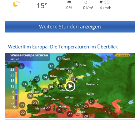
SO
15°
0 %
0 l/m²
4 km/h
Weitere Stunden anzeigen
Wetterfilm Europa: Die Temperaturen im Überblick