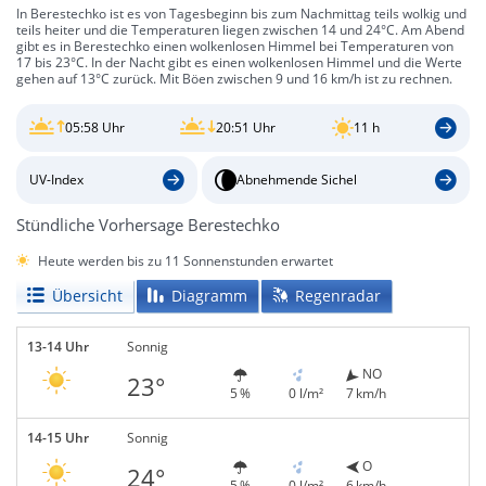
In Berestechko ist es von Tagesbeginn bis zum Nachmittag teils wolkig und
teils heiter und die Temperaturen liegen zwischen 14 und 24°C. Am Abend
gibt es in Berestechko einen wolkenlosen Himmel bei Temperaturen von
17 bis 23°C. In der Nacht gibt es einen wolkenlosen Himmel und die Werte
gehen auf 13°C zurück. Mit Böen zwischen 9 und 16 km/h ist zu rechnen.
05:58 Uhr
20:51 Uhr
11 h
UV-Index
Abnehmende Sichel
Stündliche Vorhersage Berestechko
Heute werden bis zu 11 Sonnenstunden erwartet
Übersicht
Diagramm
Regenradar
13-14 Uhr
Sonnig
NO
23°
5 %
0 l/m²
7 km/h
14-15 Uhr
Sonnig
O
24°
5 %
0 l/m²
6 km/h