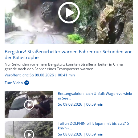
Bergsturz! Straßenarbeiter warnen Fahrer nur Sekunden vor
der Katastrophe
Nur Sekunden vor einem Bergsturz konnten Straßenarbeiter in China
gerade noch den Fahrer eines Transporters warnen.
Veröffentlicht: So 09.08.2026 | 00:41 min
Zum Video
Rettungsaktion nach Unfall: Wagen versinkt
in See...
So 09.08.2026
|
00:59 min
Taifun DOLPHIN trifft Japan mit bis zu 215
km/h –...
Sa 08.08.2026
|
00:59 min