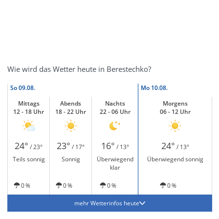
Wie wird das Wetter heute in Berestechko?
So
09.08.
Mo
10.08.
Mittags
Abends
Nachts
Morgens
12 - 18 Uhr
18 - 22 Uhr
22 - 06 Uhr
06 - 12 Uhr
24°
23°
16°
24°
/ 23°
/ 17°
/ 13°
/ 13°
Teils sonnig
Sonnig
Überwiegend
Überwiegend sonnig
klar
0 %
0 %
0 %
0 %
mehr Wetterinfos heute