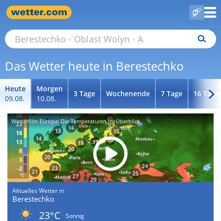
Das Wetter heute in Berestechko
Heute
Morgen
3 Tage
Wochenende
7 Tage
16 Tage
09.08.
10.08.
Wetterfilm Europa: Die Temperaturen im Überblick
Aktuelles Wetter in
Berestechko
23°C
Sonnig