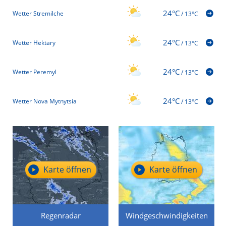
24°C
Wetter Stremilche
/
13°C
24°C
Wetter Hektary
/
13°C
24°C
Wetter Peremyl
/
13°C
24°C
Wetter Nova Mytnytsia
/
13°C
Karte öffnen
Karte öffnen
Regenradar
Windgeschwindigkeiten