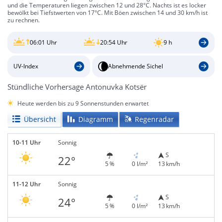
und die Temperaturen liegen zwischen 12 und 28°C. Nachts ist es locker
bewölkt bei Tiefstwerten von 17°C. Mit Böen zwischen 14 und 30 km/h ist
zu rechnen.
06:01 Uhr
20:54 Uhr
9 h
UV-Index
Abnehmende Sichel
Stündliche Vorhersage Antonuvka Kotsër
Heute werden bis zu 9 Sonnenstunden erwartet
Übersicht
Diagramm
Regenradar
10-11 Uhr
Sonnig
S
22°
5 %
0 l/m²
13 km/h
11-12 Uhr
Sonnig
S
24°
5 %
0 l/m²
13 km/h