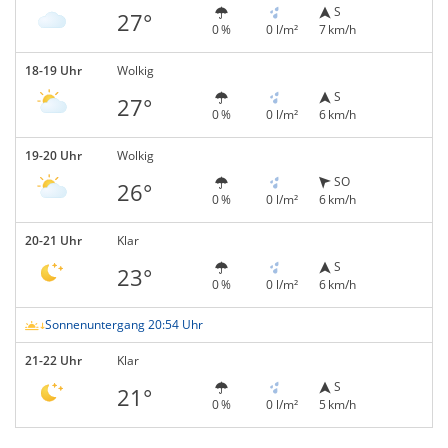
S
27°
0 %
0 l/m²
7 km/h
18-19 Uhr
Wolkig
S
27°
0 %
0 l/m²
6 km/h
19-20 Uhr
Wolkig
SO
26°
0 %
0 l/m²
6 km/h
20-21 Uhr
Klar
S
23°
0 %
0 l/m²
6 km/h
Sonnenuntergang 20:54 Uhr
21-22 Uhr
Klar
S
21°
0 %
0 l/m²
5 km/h