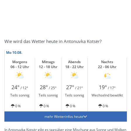
Wie wird das Wetter heute in Antonuvka Kotsër?
Mo
10.08.
Morgens
Mittags
Abends
Nachts
06 - 12 Uhr
12 - 18 Uhr
18 - 22 Uhr
22 - 06 Uhr
24°
28°
27°
19°
/ 12°
/ 25°
/ 21°
/ 17°
Teils sonnig
Teils sonnig
Teils sonnig
Wechselnd bewölkt
0 %
0 %
0 %
0 %
mehr Wetterinfos heute
In Antonuvka Kotsër gibt es tagsüber eine Mischung aus Sonne und Wolken