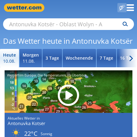
Das Wetter heute in Antonuvka Kotsër
Heute
Morgen
3 Tage
Wochenende
7 Tage
16 Tage
10.08.
11.08.
Wetterfilm Europa: Die Temperaturen im Überblick
Aktuelles Wetter in
Antonuvka Kotsër
22°C
Sonnig