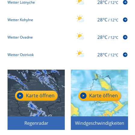
28°C
Wetter Lotnyche
/
12°C
28°C
Wetter Kohylne
/
12°C
28°C
Wetter Ovadne
/
12°C
28°C
Wetter Ostrivok
/
12°C
Karte öffnen
Karte öffnen
Regenradar
Windgeschwindigkeiten