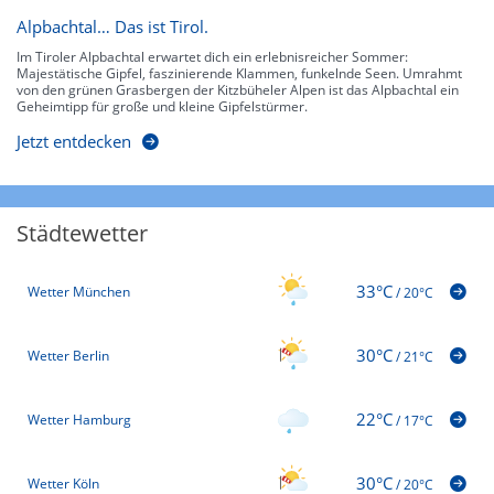
Alpbachtal… Das ist Tirol.
Im Tiroler Alpbachtal erwartet dich ein erlebnisreicher Sommer:
Majestätische Gipfel, faszinierende Klammen, funkelnde Seen. Umrahmt
von den grünen Grasbergen der Kitzbüheler Alpen ist das Alpbachtal ein
Geheimtipp für große und kleine Gipfelstürmer.
Jetzt entdecken
Städtewetter
33°C
Wetter München
/
20°C
30°C
Wetter Berlin
/
21°C
22°C
Wetter Hamburg
/
17°C
30°C
Wetter Köln
/
20°C