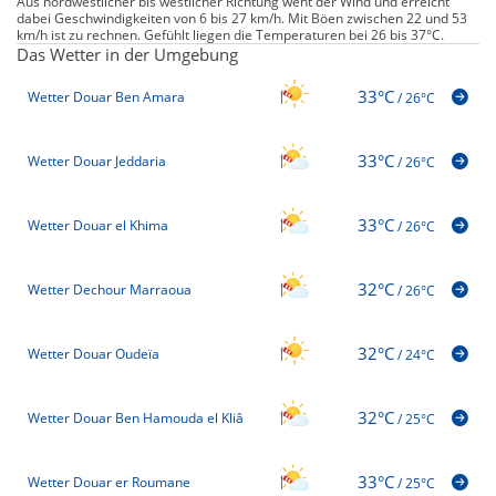
Aus nordwestlicher bis westlicher Richtung weht der Wind und erreicht
dabei Geschwindigkeiten von 6 bis 27 km/h. Mit Böen zwischen 22 und 53
km/h ist zu rechnen. Gefühlt liegen die Temperaturen bei 26 bis 37°C.
Das Wetter in der Umgebung
33°C
Wetter Douar Ben Amara
/
26°C
33°C
Wetter Douar Jeddaria
/
26°C
33°C
Wetter Douar el Khima
/
26°C
32°C
Wetter Dechour Marraoua
/
26°C
32°C
Wetter Douar Oudeïa
/
24°C
32°C
Wetter Douar Ben Hamouda el Kliâ
/
25°C
33°C
Wetter Douar er Roumane
/
25°C