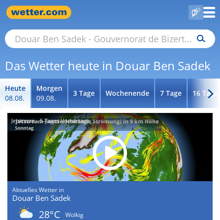
Das Wetter heute in Douar Ben Sadek
Heute
Morgen
3 Tage
Wochenende
7 Tage
16 Tage
08.08.
09.08.
Jetstream - 5-Tages-Vorhersage
Aktuelles Wetter in
Douar Ben Sadek
28°C
Wolkig