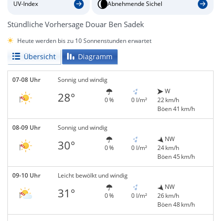
UV-Index
Abnehmende Sichel
Stündliche Vorhersage Douar Ben Sadek
Heute werden bis zu 10 Sonnenstunden erwartet
Übersicht
Diagramm
07-08 Uhr
Sonnig und windig
W
28°
0 %
0 l/m²
22 km/h
Böen 41 km/h
08-09 Uhr
Sonnig und windig
NW
30°
0 %
0 l/m²
24 km/h
Böen 45 km/h
09-10 Uhr
Leicht bewölkt und windig
NW
31°
0 %
0 l/m²
26 km/h
Böen 48 km/h