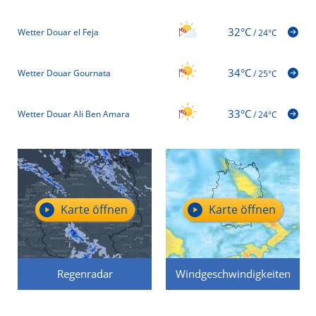
32°C
Wetter Douar el Feja
/
24°C
34°C
Wetter Douar Gournata
/
25°C
33°C
Wetter Douar Ali Ben Amara
/
24°C
Karte öffnen
Karte öffnen
Regenradar
Windgeschwindigkeiten