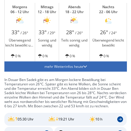
Morgens
Mittags
Abends
Nachts
06 - 12 Uhr
12 - 18 Uhr
18 - 22 Uhr
22 - 06 Uhr
33°
33°
28°
26°
/ 26°
/ 29°
/ 26°
/ 24°
Überwiegend
Sonnig und
Teils sonnig und
Überwiegend leicht
leicht bewölkt und
windig
windig
bewölkt
windig
0 %
0 %
0 %
0 %
mehr Wetterinfos heute
In Douar Ben Sadek gibt es am Morgen lockere Bewölkung bei
Temperaturen von 26°C. Später gibt es keine Wolken, die Sonne scheint
und die Temperatur erreicht 33°C. Am Abend bilden sich in Douar Ben
Sadek leichte Wolken bei Temperaturen von 26 bis 28°C. Nachts verdecken
einzelne Wolken den Himmel und die Temperatur fällt auf 24°C. Der Wind
weht aus nordwestlicher bis westlicher Richtung mit Geschwindigkeiten von
6 bis 27 km/h. Mit Böen zwischen 22 und 53 km/h ist zu rechnen.
05:30 Uhr
19:21 Uhr
10 h