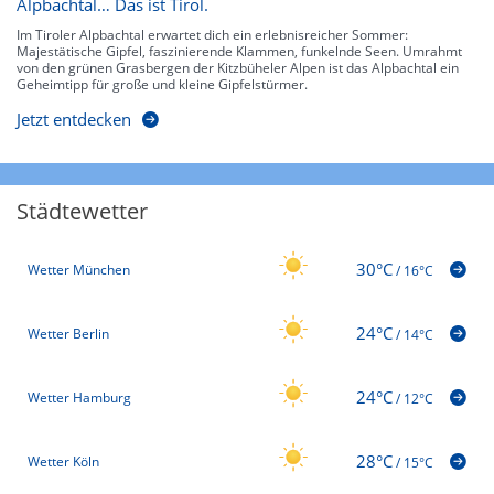
Alpbachtal… Das ist Tirol.
Im Tiroler Alpbachtal erwartet dich ein erlebnisreicher Sommer:
Majestätische Gipfel, faszinierende Klammen, funkelnde Seen. Umrahmt
von den grünen Grasbergen der Kitzbüheler Alpen ist das Alpbachtal ein
Geheimtipp für große und kleine Gipfelstürmer.
Jetzt entdecken
Städtewetter
30°C
Wetter München
/
16°C
24°C
Wetter Berlin
/
14°C
24°C
Wetter Hamburg
/
12°C
28°C
Wetter Köln
/
15°C