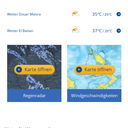
35°C
Wetter Douar Maïsra
/
26°C
37°C
Wetter El Battan
/
26°C
Karte öffnen
Karte öffnen
Regenradar
Windgeschwindigkeiten