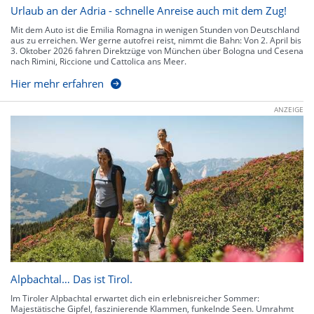
Urlaub an der Adria - schnelle Anreise auch mit dem Zug!
Mit dem Auto ist die Emilia Romagna in wenigen Stunden von Deutschland
aus zu erreichen. Wer gerne autofrei reist, nimmt die Bahn: Von 2. April bis
3. Oktober 2026 fahren Direktzüge von München über Bologna und Cesena
nach Rimini, Riccione und Cattolica ans Meer.
Hier mehr erfahren
ANZEIGE
Alpbachtal… Das ist Tirol.
Im Tiroler Alpbachtal erwartet dich ein erlebnisreicher Sommer:
Majestätische Gipfel, faszinierende Klammen, funkelnde Seen. Umrahmt