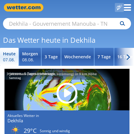
Das Wetter heute in Dekhila
Heute
Morgen
3 Tage
Wochenende
7 Tage
16 Tage
07.08.
08.08.
Jetstream - 5-Tages-Vorhersage
Aktuelles Wetter in
Dekhila
29°C
Sonnig und windig