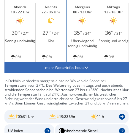
Abends
Nachts
Morgens
Mittags
18 - 22 Uhr
22 - 06 Uhr
06 - 12 Uhr
12 - 18 Uhr
30°
27°
35°
36°
/ 27°
/ 24°
/ 24°
/ 31°
Sonnig und windig
Klar
Überwiegend
Sonnig und windig
sonnig und windig
0 %
0 %
0 %
0 %
mehr Wetterinfos heute
In Dekhila verdecken morgens einzelne Wolken die Sonne bei
Temperaturen von 27°C. Des Weiteren gibt es mittags und auch abends
strahlenden Sonnenschein bei Werten von 27 bis zu 36°C. Nachts ist es klar
und die Temperatur fällt auf 24°C. Aus nordwestlicher bis westlicher
Richtung weht der Wind und erreicht dabei Geschwindigkeiten von 6 bis 27
km/h. Böen können Geschwindigkeiten zwischen 21 und 58 km/h erreichen.
05:31 Uhr
19:22 Uhr
11 h
UV-Index
Abnehmende Sichel