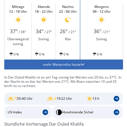
Mittags
Abends
Nachts
Morgens
12 - 18 Uhr
18 - 22 Uhr
22 - 06 Uhr
06 - 12 Uhr
37°
34°
26°
36°
/ 36°
/ 27°
/ 21°
/ 21°
Überwiegend
Sonnig
Klar
Sonnig
sonnig
0 %
0 %
0 %
0 %
mehr Wetterinfos heute
In Dar Ouled Khalifa ist es am Tag sonnig bei Werten von 20 bis zu 37°C. In
der Nacht ist es klar bei Werten von 21°C. Mit Böen zwischen 10 und 35
km/h ist zu rechnen.
05:40 Uhr
19:22 Uhr
13 h
UV-Index
Abnehmende Sichel
Stündliche Vorhersage Dar Ouled Khalifa