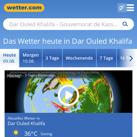
Das Wetter heute in Dar Ouled Khalifa
Heute
Morgen
3 Tage
Wochenende
7 Tage
16 Tage
09.08.
10.08.
Jetstream - 5-Tages-Vorhersage
Aktuelles Wetter in
Dar Ouled Khalifa
36°C
Sonnig