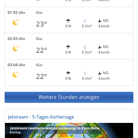
01-02 Uhr
Klar
NO
23°
0 %
0 l/m²
4 km/h
02-03 Uhr
Klar
NO
22°
0 %
0 l/m²
4 km/h
03-04 Uhr
Klar
NO
22°
0 %
0 l/m²
4 km/h
Weitere Stunden anzeigen
Jetstream - 5-Tages-Vorhersage