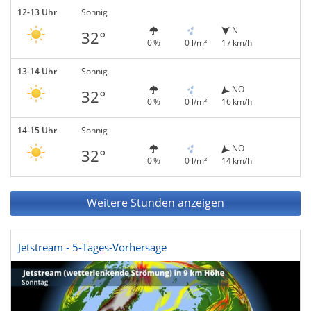
12-13 Uhr
Sonnig
N
32°
0 %
0 l/m²
17 km/h
13-14 Uhr
Sonnig
NO
32°
0 %
0 l/m²
16 km/h
14-15 Uhr
Sonnig
NO
32°
0 %
0 l/m²
14 km/h
Weitere Stunden anzeigen
Jetstream - 5-Tages-Vorhersage