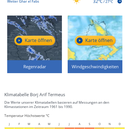
32°C
Wetter Ghar el Fabs
/
27°C
Karte öffnen
Karte öffnen
Regenradar
Windgeschwindigkeiten
Klimatabelle Borj Arif Termeus
Die Werte unserer Klimatabellen basieren auf Messungen an den
Klimastationen im Zeitraum 1961 bis 1990.
Temperatur Höchstwerte °C
J
F
M
A
M
J
J
A
S
O
N
D