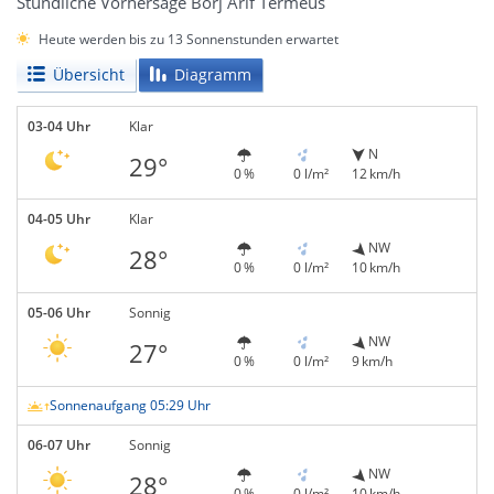
Stündliche Vorhersage Borj Arif Termeus
Heute werden bis zu 13 Sonnenstunden erwartet
Übersicht
Diagramm
03-04 Uhr
Klar
N
29°
0 %
0 l/m²
12 km/h
04-05 Uhr
Klar
NW
28°
0 %
0 l/m²
10 km/h
05-06 Uhr
Sonnig
NW
27°
0 %
0 l/m²
9 km/h
Sonnenaufgang 05:29 Uhr
06-07 Uhr
Sonnig
NW
28°
0 %
0 l/m²
10 km/h