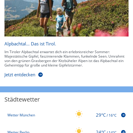
Alpbachtal… Das ist Tirol.
Im Tiroler Alpbachtal erwartet dich ein erlebnisreicher Sommer:
Majestätische Gipfel, faszinierende Klammen, funkelnde Seen. Umrahmt
von den grünen Grasbergen der Kitzbüheler Alpen ist das Alpbachtal ein
Geheimtipp für große und kleine Gipfelstürmer.
Jetzt entdecken
Städtewetter
29°C
Wetter München
/
16°C
24°C
Wetter Berlin
/
14°C