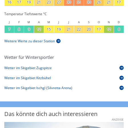
16
17
19
21
23
27
30
31
30
26
21
17
Temperatur Tiefstwerte °C
J
F
M
A
M
J
J
A
S
O
N
D
7
8
9
12
15
19
21
22
20
17
12
8
Weitere Werte zu dieser Station
Wetter für Wintersportler
Wetter im Skigebiet Zugspitze
Wetter im Skigebiet Kitzbühel
Wetter im Skigebiet Ischgl (Silvretta Arena)
Das könnte dich auch interessieren
ANZEIGE