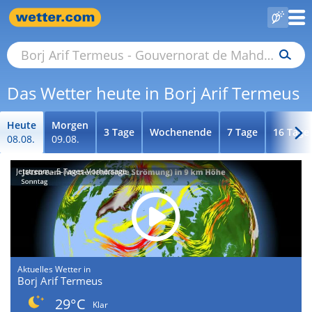
Das Wetter heute in Borj Arif Termeus
Heute
Morgen
3 Tage
Wochenende
7 Tage
16 Tage
08.08.
09.08.
Jetstream - 5-Tages-Vorhersage
Aktuelles Wetter in
Borj Arif Termeus
29°C
Klar