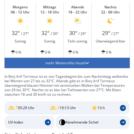
Morgens
Mittags
Abends
Nachts
06 - 12 Uhr
12 - 18 Uhr
18 - 22 Uhr
22 - 06 Uhr
32°
32°
30°
29°
/ 27°
/ 30°
/ 29°
/ 27°
Sonnig
Sonnig
Teils sonnig
Überwiegend klar
0 %
0 %
0 %
0 %
mehr Wetterinfos heute
In Borj Arif Termeus ist es von Tagesbeginn bis zum Nachmittag wolkenlos
bei Werten von 27 bis zu 32°C. Abends gibt es in Borj Arif Termeus
überwiegend blauen Himmel mit vereinzelten Wolken bei Temperaturen
von 29 bis 30°C. Nachts ist es klar bei Tiefstwerten von 27°C. Mit Böen
zwischen 18 und 30 km/h ist zu rechnen.
05:29 Uhr
19:13 Uhr
13 h
UV-Index
Abnehmende Sichel