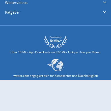
Wettervideos
Nachrichten
Deutschlandwetter
Schweizwetter
Österreichwetter
Regionalwetter
Wetter in Europa
Wetter Weltweit
Wetterlexikon
Promi-News
Ratgeber
Biowetter
Glätteindex
Reiseziel Finder
Erkältungswetter
Klima & Umwelt
Über 10 Mio. App Downloads und 22 Mio. Unique User pro Monat
wetter.com engagiert sich für Klimaschutz und Nachhaltigkeit
Bekannt aus Funk und Fernsehen: Pro7, Sat1, Kabel 1, SWR, ...