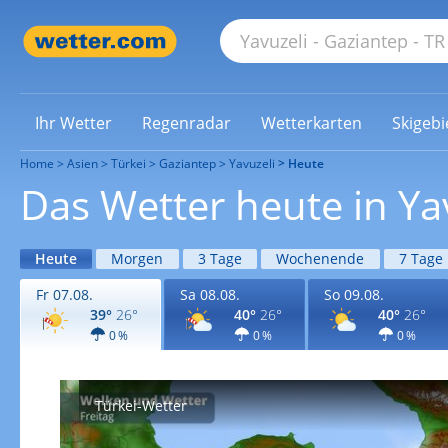
Ihr Wetter
Regenradar
Wetterkarten
Skigebi
Home
Asien
Türkei
Gaziantep
Yavuzeli
Heute
Das Wetter heute in Ya
Heute
Morgen
3 Tage
Wochenende
7 Tage
Fr 07.08.
Sa 08.08.
So 09.08.
39°
26°
40°
26°
40°
26°
0 %
0 %
0 %
Türkei-Wetter