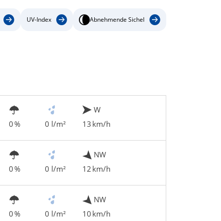
UV-Index
Abnehmende Sichel
W
0 %
0 l/m²
13 km/h
NW
0 %
0 l/m²
12 km/h
NW
0 %
0 l/m²
10 km/h