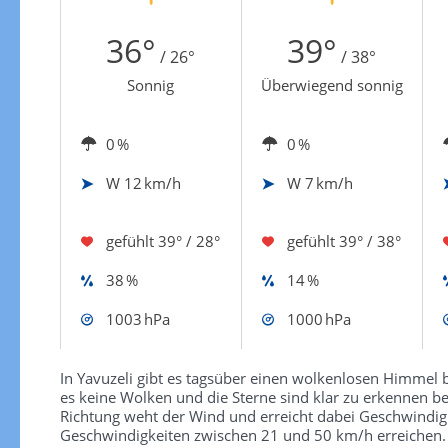
Zur Windgeschwindigkeitenkarte
36°
39°
/ 26°
/ 38°
Sonnig
Überwiegend sonnig
0 %
0 %
W
12 km/h
W
7 km/h
gefühlt
39° / 28°
gefühlt
39° / 38°
38 %
14 %
1003 hPa
1000 hPa
In Yavuzeli gibt es tagsüber einen wolkenlosen Himmel b
es keine Wolken und die Sterne sind klar zu erkennen be
Richtung weht der Wind und erreicht dabei Geschwindig
Geschwindigkeiten zwischen 21 und 50 km/h erreichen.