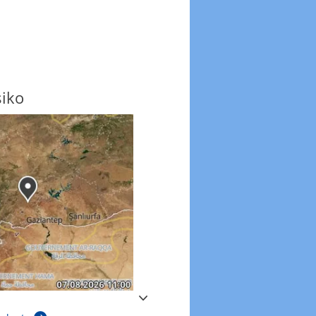
siko
Windböen
Windböen heute