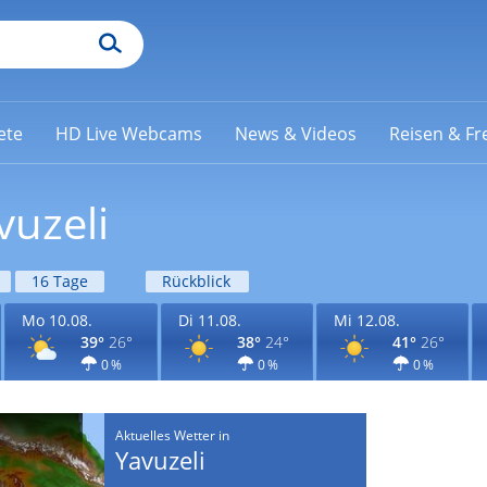
ete
HD Live Webcams
News & Videos
Reisen & Fre
vuzeli
16 Tage
Rückblick
Mo 10.08.
Di 11.08.
Mi 12.08.
39°
26°
38°
24°
41°
26°
0 %
0 %
0 %
Aktuelles Wetter in
Yavuzeli