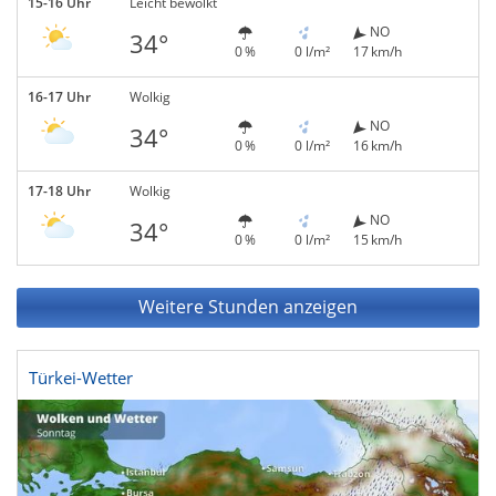
15-16 Uhr
Leicht bewölkt
NO
34°
0 %
0 l/m²
17 km/h
16-17 Uhr
Wolkig
NO
34°
0 %
0 l/m²
16 km/h
17-18 Uhr
Wolkig
NO
34°
0 %
0 l/m²
15 km/h
Weitere Stunden anzeigen
Türkei-Wetter