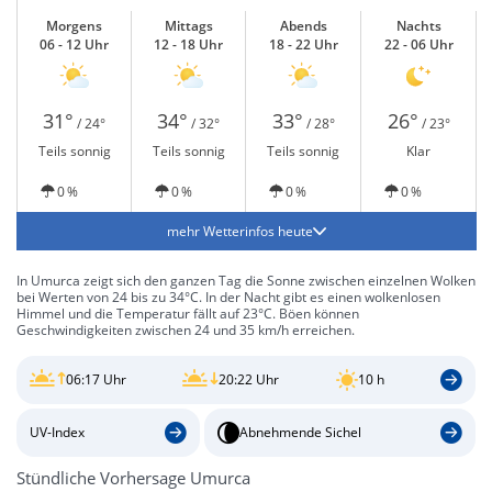
Morgens
Mittags
Abends
Nachts
06 - 12 Uhr
12 - 18 Uhr
18 - 22 Uhr
22 - 06 Uhr
31°
34°
33°
26°
/ 24°
/ 32°
/ 28°
/ 23°
Teils sonnig
Teils sonnig
Teils sonnig
Klar
0 %
0 %
0 %
0 %
mehr Wetterinfos heute
In Umurca zeigt sich den ganzen Tag die Sonne zwischen einzelnen Wolken
bei Werten von 24 bis zu 34°C. In der Nacht gibt es einen wolkenlosen
Himmel und die Temperatur fällt auf 23°C. Böen können
Geschwindigkeiten zwischen 24 und 35 km/h erreichen.
06:17 Uhr
20:22 Uhr
10 h
UV-Index
Abnehmende Sichel
Stündliche Vorhersage Umurca