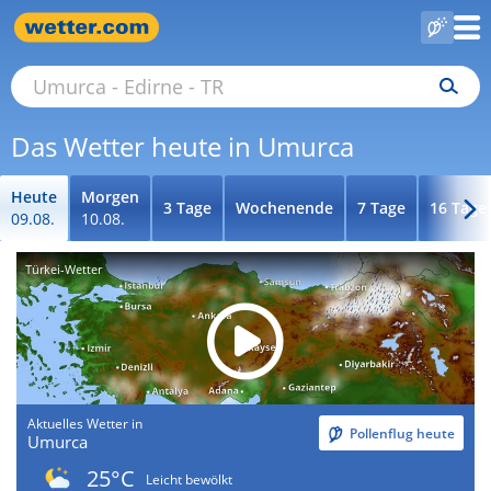
Das Wetter heute in Umurca
Heute
Morgen
3 Tage
Wochenende
7 Tage
16 Tage
09.08.
10.08.
Türkei-Wetter
Aktuelles Wetter in
Pollenflug heute
Umurca
25°C
Leicht bewölkt