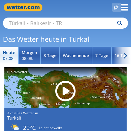
Das Wetter heute in Türkali
Heute
Morgen
3 Tage
Wochenende
7 Tage
16 Tage
07.08.
08.08.
Türkei-Wetter
Aktuelles Wetter in
Türkali
29°C
Leicht bewölkt