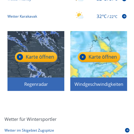
32°C
Wetter Karakavak
/
22°C
Karte öffnen
Karte öffnen
Regenradar
Windgeschwindigkeiten
Wetter für Wintersportler
Wetter im Skigebiet Zugspitze