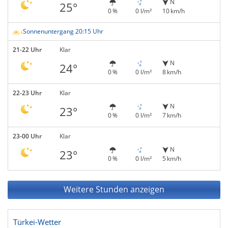
N
25°
0 %
0 l/m²
10 km/h
Sonnenuntergang 20:15 Uhr
21-22 Uhr
Klar
N
24°
0 %
0 l/m²
8 km/h
22-23 Uhr
Klar
N
23°
0 %
0 l/m²
7 km/h
23-00 Uhr
Klar
N
23°
0 %
0 l/m²
5 km/h
Weitere Stunden anzeigen
Türkei-Wetter