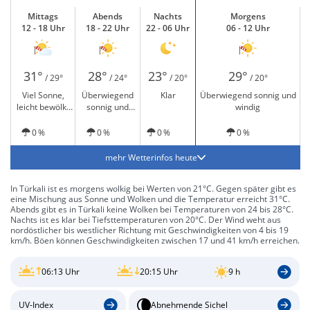
Mittags
Abends
Nachts
Morgens
12 - 18 Uhr
18 - 22 Uhr
22 - 06 Uhr
06 - 12 Uhr
31°
28°
23°
29°
/ 29°
/ 24°
/ 20°
/ 20°
Viel Sonne,
Überwiegend
Klar
Überwiegend sonnig und
leicht bewölkt
sonnig und
windig
und windig
windig
0 %
0 %
0 %
0 %
mehr Wetterinfos heute
In Türkali ist es morgens wolkig bei Werten von 21°C. Gegen später gibt es
eine Mischung aus Sonne und Wolken und die Temperatur erreicht 31°C.
Abends gibt es in Türkali keine Wolken bei Temperaturen von 24 bis 28°C.
Nachts ist es klar bei Tiefsttemperaturen von 20°C. Der Wind weht aus
nordöstlicher bis westlicher Richtung mit Geschwindigkeiten von 4 bis 19
km/h. Böen können Geschwindigkeiten zwischen 17 und 41 km/h erreichen.
06:13 Uhr
20:15 Uhr
9 h
UV-Index
Abnehmende Sichel