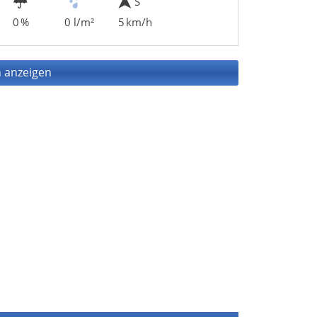
S
0 %
0 l/m²
5 km/h
 anzeigen