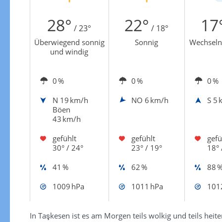
Zur Windgeschwindigkeitenkarte
28°
22°
17
/ 23°
/ 18°
Überwiegend sonnig
Sonnig
Wechseln
und windig
0 %
0 %
0 %
N
19 km/h
NO
6 km/h
S
5 
Böen
43 km/h
gefühlt
gefühlt
gefü
30° / 24°
23° / 19°
18° 
41 %
62 %
88 
1009 hPa
1011 hPa
101
In Taşkesen ist es am Morgen teils wolkig und teils hei