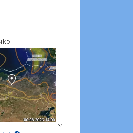
siko
Windböen
Windböen heute