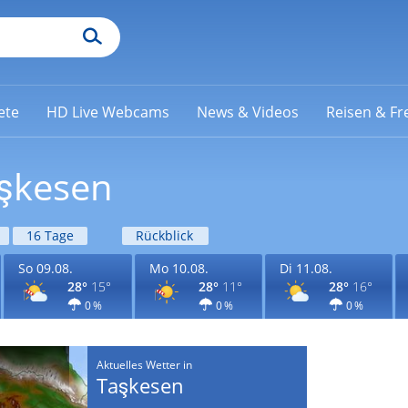
ete
HD Live Webcams
News & Videos
Reisen & Fre
aşkesen
16 Tage
Rückblick
So 09.08.
Mo 10.08.
Di 11.08.
28°
15°
28°
11°
28°
16°
0 %
0 %
0 %
Aktuelles Wetter in
Taşkesen