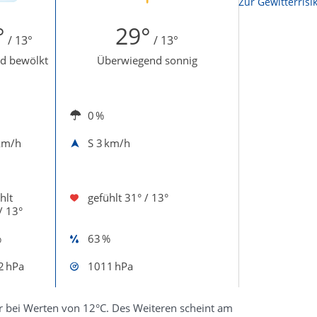
Zur Sonnenscheindauerkarte
Zur Gewitterrisi
°
29°
/ 13°
/ 13°
d bewölkt
Überwiegend sonnig
0 %
km/h
S
3 km/h
hlt
gefühlt
31° / 13°
/ 13°
%
63 %
2 hPa
1011 hPa
ter bei Werten von 12°C. Des Weiteren scheint am