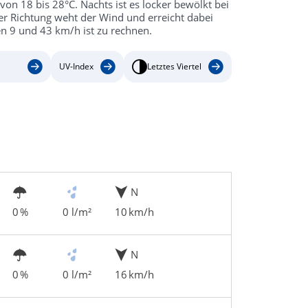
n 18 bis 28°C. Nachts ist es locker bewölkt bei
er Richtung weht der Wind und erreicht dabei
n 9 und 43 km/h ist zu rechnen.
UV-Index
Letztes Viertel
N
0 %
0 l/m²
10 km/h
N
0 %
0 l/m²
16 km/h