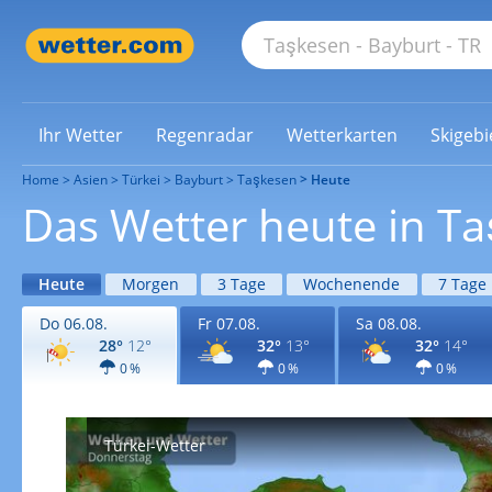
Ihr Wetter
Regenradar
Wetterkarten
Skigebi
Home
Asien
Türkei
Bayburt
Taşkesen
Heute
Das Wetter heute in T
Heute
Morgen
3 Tage
Wochenende
7 Tage
Do 06.08.
Fr 07.08.
Sa 08.08.
28°
12°
32°
13°
32°
14°
0 %
0 %
0 %
Türkei-Wetter