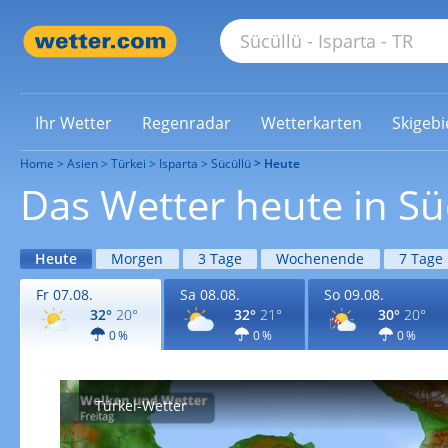
Ihr Wetter
Regenradar
Wetterkarten
Skigebi
Home
Asien
Türkei
Isparta
Sücüllü
Heute
Das Wetter heute in Sü
Heute
Morgen
3 Tage
Wochenende
7 Tage
Fr 07.08.
Sa 08.08.
So 09.08.
32°
20°
32°
21°
30°
20°
0 %
0 %
0 %
Türkei-Wetter