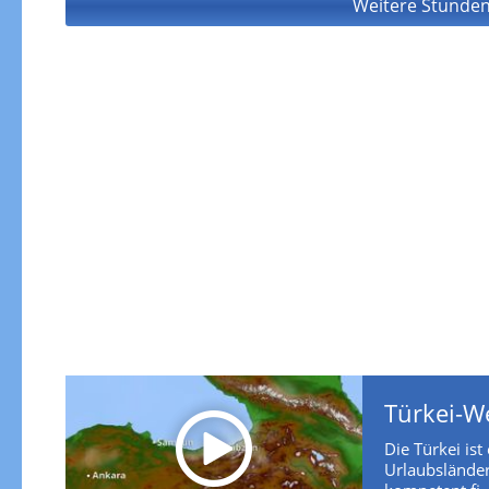
Weitere Stunden
Türkei-W
Die Türkei ist
Urlaubsländer