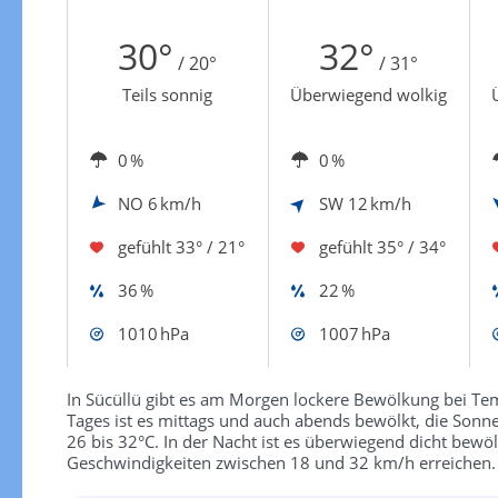
Zur Windgeschwindigkeitenkarte
30°
32°
/ 20°
/ 31°
Teils sonnig
Überwiegend wolkig
0 %
0 %
NO
6 km/h
SW
12 km/h
gefühlt
33° / 21°
gefühlt
35° / 34°
36 %
22 %
1010 hPa
1007 hPa
In Sücüllü gibt es am Morgen lockere Bewölkung bei Te
Tages ist es mittags und auch abends bewölkt, die Sonne
26 bis 32°C. In der Nacht ist es überwiegend dicht bew
Geschwindigkeiten zwischen 18 und 32 km/h erreichen.