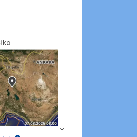
siko
Windböen
Windböen heute