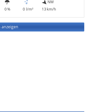
NW
0 %
0 l/m²
13 km/h
 anzeigen