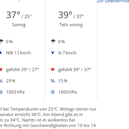
Zur Sonnenscheindauerkarte
Zur Gewitterrisi
37°
39°
/ 25°
/ 37°
Sonnig
Teils sonnig
0 %
0 %
NW
11 km/h
N
7 km/h
gefühlt
39° / 27°
gefühlt
39° / 37°
29 %
15 %
1003 hPa
1000 hPa
 bei Temperaturen von 25°C. Mittags stören nur
ratur erreicht 38°C. Am Abend gibt es in
 zu 34°C. Nachts ist es wolkenlos bei
er Richtung mit Geschwindigkeiten von 10 bis 14