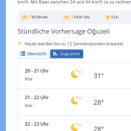
km/h. Mit Böen zwischen 24 und 44 km/h ist zu rechnen
05:39 Uhr
19:31 Uhr
12 h
Stündliche Vorhersage Oğuzeli
Heute werden bis zu 12 Sonnenstunden erwartet
Übersicht
Diagramm
20 - 21 Uhr
31°
Klar
21 - 22 Uhr
28°
Klar
22 - 23 Uhr
28°