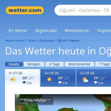
Ihr Wetter
Regenradar
Wetterkarten
Skigebi
Home
Asien
Türkei
Gaziantep
Oğuzeli
Heute
Das Wetter heute in Oğ
Heute
Morgen
3 Tage
Wochenende
7 Tage
Fr 07.08.
Sa 08.08.
So 09.08.
38°
25°
39°
25°
39°
26°
0 %
0 %
0 %
Türkei-Wetter