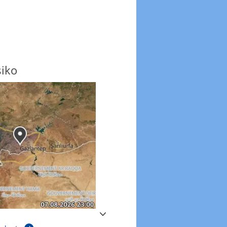
siko
Windböen
Windböen heute