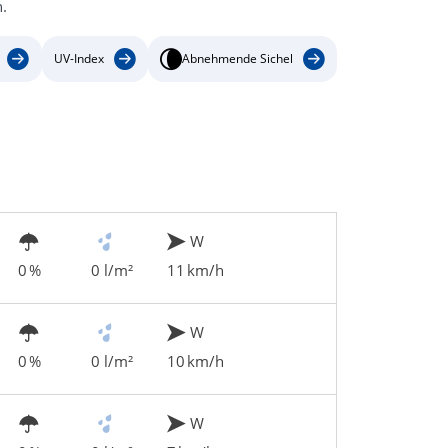
.
UV-Index
Abnehmende Sichel
W
0 %
0 l/m²
11 km/h
W
0 %
0 l/m²
10 km/h
W