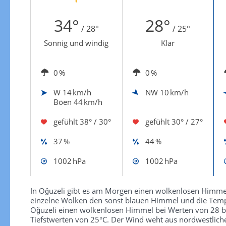
Zur Windgeschwindigkeitenkarte
34°
28°
/ 28°
/ 25°
Sonnig und windig
Klar
0 %
0 %
W
14 km/h
NW
10 km/h
Böen 44 km/h
gefühlt
38° / 30°
gefühlt
30° / 27°
37 %
44 %
1002 hPa
1002 hPa
In Oğuzeli gibt es am Morgen einen wolkenlosen Himmel
einzelne Wolken den sonst blauen Himmel und die Tempe
Oğuzeli einen wolkenlosen Himmel bei Werten von 28 bis
Tiefstwerten von 25°C. Der Wind weht aus nordwestlich