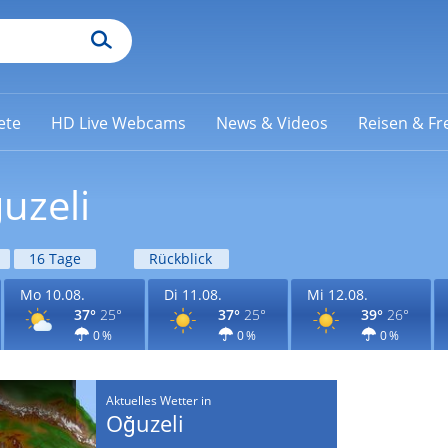
ete
HD Live Webcams
News & Videos
Reisen & Fre
uzeli
16 Tage
Rückblick
Mo 10.08.
Di 11.08.
Mi 12.08.
37°
25°
37°
25°
39°
26°
0 %
0 %
0 %
Aktuelles Wetter in
Oğuzeli