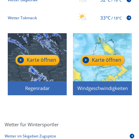
/
18°C
33°C
Wetter Tokmacık
/
18°C
Karte öffnen
Karte öffnen
Regenradar
Windgeschwindigkeiten
Wetter für Wintersportler
Wetter im Skigebiet Zugspitze