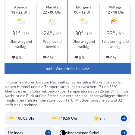
Abends
Nachts
Morgens
Mittags
18 - 22 Uhr
22 - 06 Uhr
06 - 12 Uhr
12 - 18 Uhr
31°
24°
30°
33°
/ 25°
/ 19°
/ 19°
/ 30°
Überwiegend
Wechselnd
Überwiegend
Teils sonnig und
wolkig
bewölkt
wolkig
windig
0 %
0 %
0 %
0 %
mehr Wetterinfos heute
In Kötürnek stören bis zum Nachmittag nur einzelne Wolken den sonst
blauen Himmel und die Temperaturen liegen zwischen 17 und 33°C.
Abends ist es in Kötürnek bewölkt bei Temperaturen von 25 bis 31°C. In der
Nacht ist ein Blick auf die Sterne nur vereinzelt bei sonst wolkigem Himmel
möglich bei Tiefsttemperaturen von 19°C. Mit Böen zwischen 8 und 32
km/h ist zu rechnen.
06:03 Uhr
19:59 Uhr
9 h
UV-Index
Abnehmende Sichel