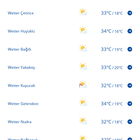
33°C
Wetter Çetince
/
18°C
34°C
Wetter Hüyüklü
/
16°C
33°C
Wetter Bağıllı
/
19°C
33°C
Wetter Yakaköy
/
20°C
32°C
Wetter Kuyucak
/
18°C
34°C
Wetter Gelendost
/
19°C
32°C
Wetter Nudra
/
18°C
32°C
Wetter Bağkonak