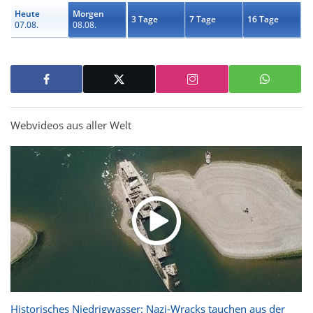
Heute
Morgen
3 Tage
7 Tage
16 Tage
07.08.
08.08.
Webvideos aus aller Welt
Historisches Niedrigwasser: Nazi-Wracks tauchen aus der