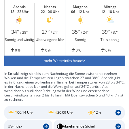
Abends
Nachts
Morgens
Mittags
18 - 22 Uhr
22 - 06 Uhr
06 - 12 Uhr
12 - 18 Uhr
34°
27°
35°
39°
/ 28°
/ 24°
/ 24°
/ 37°
Sonnig und windig
Überwiegend klar
Sonnig
Teils sonnig
0 %
0 %
0 %
0 %
mehr Wetterinfos heute
In Kırcaklı zeigt sich bis zum Nachmittag die Sonne zwischen einzelnen
Wolken und die Temperaturen liegen zwischen 27 und 38°C. Abends gibt
es in Kırcaklı einen wolkenlosen Himmel bei Temperaturen von 28 bis 34°C.
In der Nacht ist es klar und die Werte gehen auf 24°C zurück. Aus
westlicher bis südlicher Richtung weht der Wind und erreicht dabei
Geschwindigkeiten von 2 bis 18 km/h. Mit Böen zwischen 5 und 43 km/h ist
zu rechnen.
06:14 Uhr
20:09 Uhr
12 h
UV-Index
Abnehmende Sichel