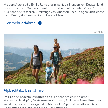
Mit dem Auto ist die Emilia Romagna in wenigen Stunden von Deutschland
aus zu erreichen. Wer gerne autofrei reist, nimmt die Bahn: Von 2. April bis
3. Oktober 2026 fahren Direktzüge von München über Bologna und Cesena
nach Rimini, Riccione und Cattolica ans Meer.
Hier mehr erfahren
ANZEIGE
Alpbachtal… Das ist Tirol.
Im Tiroler Alpbachtal erwartet dich ein erlebnisreicher Sommer:
Majestätische Gipfel, faszinierende Klammen, funkelnde Seen. Umrahmt
von den grünen Grasbergen der Kitzbüheler Alpen ist das Alpbachtal ein
Geheimtipp für große und kleine Gipfelstürmer.