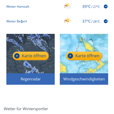
39°C
Wetter Hamzallı
/
27°C
37°C
Wetter Beğerli
/
26°C
Karte öffnen
Karte öffnen
Regenradar
Windgeschwindigkeiten
Wetter für Wintersportler