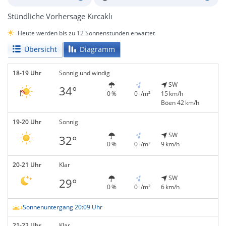
Stündliche Vorhersage Kırcaklı
Heute werden bis zu 12 Sonnenstunden erwartet
Übersicht
Diagramm
18-19 Uhr
Sonnig und windig
SW
34°
0 %
0 l/m²
15 km/h
Böen 42 km/h
19-20 Uhr
Sonnig
SW
32°
0 %
0 l/m²
9 km/h
20-21 Uhr
Klar
SW
29°
0 %
0 l/m²
6 km/h
Sonnenuntergang 20:09 Uhr
21-22 Uhr
Klar