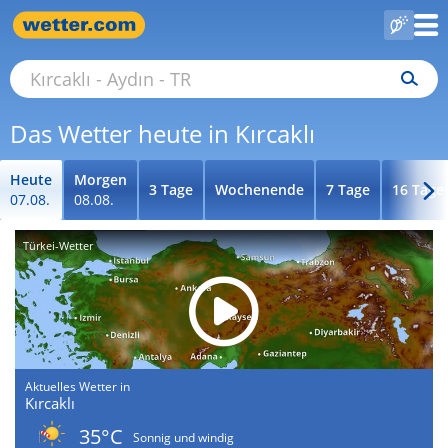
Das Wetter heute in Kırcaklı
Heute
Morgen
3 Tage
Wochenende
7 Tage
16 Tage
07.08.
08.08.
Türkei-Wetter
Aktuelles Wetter in
Kırcaklı
35°C
Sonnig und windig