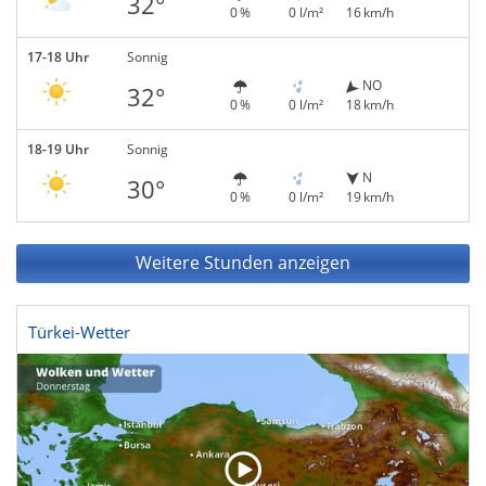
32°
0 %
0 l/m²
16 km/h
17-18 Uhr
Sonnig
NO
32°
0 %
0 l/m²
18 km/h
18-19 Uhr
Sonnig
N
30°
0 %
0 l/m²
19 km/h
Weitere Stunden anzeigen
Türkei-Wetter