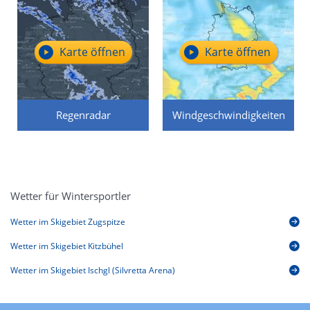
Karte öffnen
Karte öffnen
Regenradar
Windgeschwindigkeiten
Wetter für Wintersportler
Wetter im Skigebiet Zugspitze
Wetter im Skigebiet Kitzbühel
Wetter im Skigebiet Ischgl (Silvretta Arena)