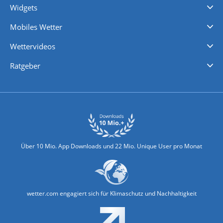
Widgets
Regenradar
Windgeschwindigkeiten
Temperatur
Sonnenschein
Wassertemperatur
Mobiles Wetter
iPhone Wetter
iPad Wetter
Android Wetter
Wettervideos
Nachrichten
Deutschlandwetter
Schweizwetter
Österreichwetter
Regionalwetter
Wetter in Europa
Wetter Weltweit
Wetterlexikon
Promi-News
Ratgeber
Biowetter
Glätteindex
Reiseziel Finder
Erkältungswetter
Klima & Umwelt
Über 10 Mio. App Downloads und 22 Mio. Unique User pro Monat
wetter.com engagiert sich für Klimaschutz und Nachhaltigkeit