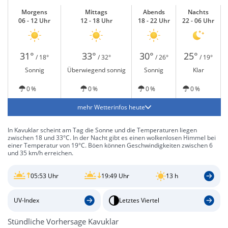
Morgens
Mittags
Abends
Nachts
06 - 12 Uhr
12 - 18 Uhr
18 - 22 Uhr
22 - 06 Uhr
31°
33°
30°
25°
/ 18°
/ 32°
/ 26°
/ 19°
Sonnig
Überwiegend sonnig
Sonnig
Klar
0 %
0 %
0 %
0 %
mehr Wetterinfos heute
In Kavuklar scheint am Tag die Sonne und die Temperaturen liegen
zwischen 18 und 33°C. In der Nacht gibt es einen wolkenlosen Himmel bei
einer Temperatur von 19°C. Böen können Geschwindigkeiten zwischen 6
und 35 km/h erreichen.
05:53 Uhr
19:49 Uhr
13 h
UV-Index
Letztes Viertel
Stündliche Vorhersage Kavuklar