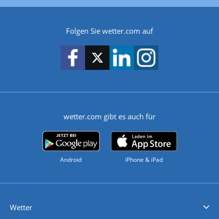
Folgen Sie wetter.com auf
wetter.com gibt es auch für
Android
iPhone & iPad
Wetter
Videovorhersagen
Kolumnen
Unwetterwarnungen
wetter.com Deutschland
wetter.com Schweiz
wetter.com Österreich
Werben
Homepage Widget
Wetter API
Wetter- und Geodaten - meteonomiqs.com
tiempo.es
meteos24.fr
ilmeteo24.it
pogoda24.pl
weather24.co.uk