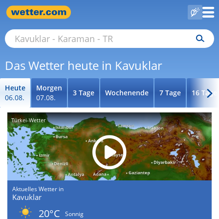
Das Wetter heute in Kavuklar
Heute
Morgen
3 Tage
Wochenende
7 Tage
16 Tage
06.08.
07.08.
Türkei-Wetter
Aktuelles Wetter in
Kavuklar
20°C
Sonnig