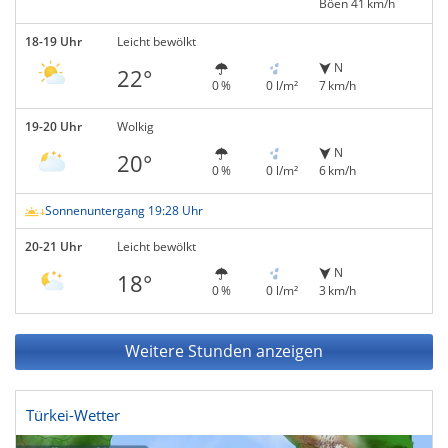
Böen 41 km/h
18-19 Uhr
Leicht bewölkt
N
22°
0 %
0 l/m²
7 km/h
19-20 Uhr
Wolkig
N
20°
0 %
0 l/m²
6 km/h
Sonnenuntergang 19:28 Uhr
20-21 Uhr
Leicht bewölkt
N
18°
0 %
0 l/m²
3 km/h
Weitere Stunden anzeigen
Türkei-Wetter