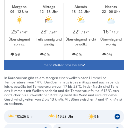
Morgens
Mittags
Abends
Nachts
06 - 12 Uhr
12 - 18 Uhr
18 - 22 Uhr
22 - 06 Uhr
25°
28°
22°
16°
/ 14°
/ 24°
/ 17°
/ 13°
Überwiegend
Teils sonnig und
Überwiegend leicht
Überwiegend
sonnig
windig
bewölkt
wolkig
0 %
0 %
0 %
0 %
mehr Wetterinfos heute
In Karacaviran gibt es am Morgen einen wolkenlosen Himmel bei
Temperaturen von 14°C. Darüber hinaus ist es mittags und auch abends
leicht bewölkt bei Temperaturen von 17 bis 28°C. In der Nacht sind Teile
des Himmels mit Wolken bedeckt und die Temperatur fällt auf 13°C. Aus
nördlicher bis südwestlicher Richtung weht der Wind und erreicht dabei
Geschwindigkeiten von 2 bis 13 km/h. Mit Böen zwischen 7 und 41 km/h ist
zu rechnen.
05:26 Uhr
19:28 Uhr
9 h