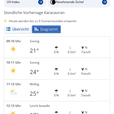
UV-Index
Abnehmende Sichel
Stündliche Vorhersage Karacaviran
Heute werden bis zu 9 Sonnenstunden erwartet
Übersicht
Diagramm
09-10 Uhr
Sonnig
N
21°
0 %
0 l/m²
7 km/h
10-11 Uhr
Sonnig
N
24°
0 %
0 l/m²
9 km/h
11-12 Uhr
Wolkig
N
25°
0 %
0 l/m²
5 km/h
12-13 Uhr
Leicht bewölkt
N