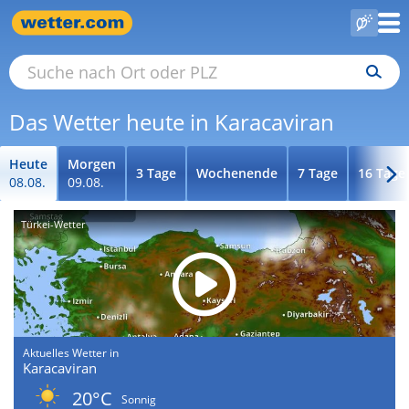
Das Wetter heute in Karacaviran
Heute
Morgen
3 Tage
Wochenende
7 Tage
16 Tage
08.08.
09.08.
Türkei-Wetter
Aktuelles Wetter in
Karacaviran
20°C
Sonnig