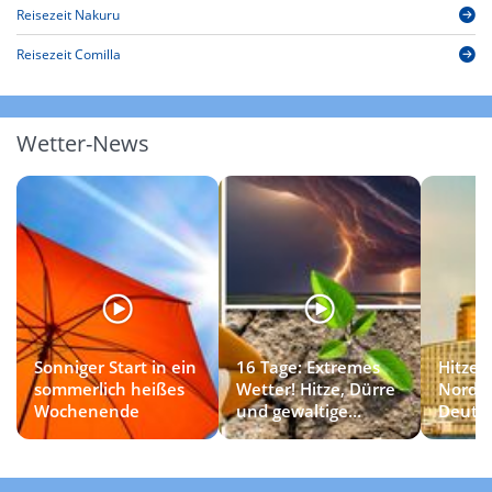
Reisezeit Nakuru
Reisezeit Comilla
Wetter-News
Sonniger Start in ein
16 Tage: Extremes
Hitzet
sommerlich heißes
Wetter! Hitze, Dürre
Norde
Wochenende
und gewaltige
Deuts
Gewitter