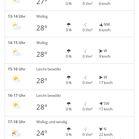
27°
0 %
0 l/m²
6 km/h
13-14 Uhr
Wolkig
NW
28°
0 %
0 l/m²
6 km/h
14-15 Uhr
Wolkig
W
28°
0 %
0 l/m²
9 km/h
15-16 Uhr
Leicht bewölkt
W
28°
0 %
0 l/m²
17 km/h
16-17 Uhr
Leicht bewölkt
SW
28°
0 %
0 l/m²
17 km/h
17-18 Uhr
Wolkig und windig
N
24°
0 %
0 l/m²
22 km/h