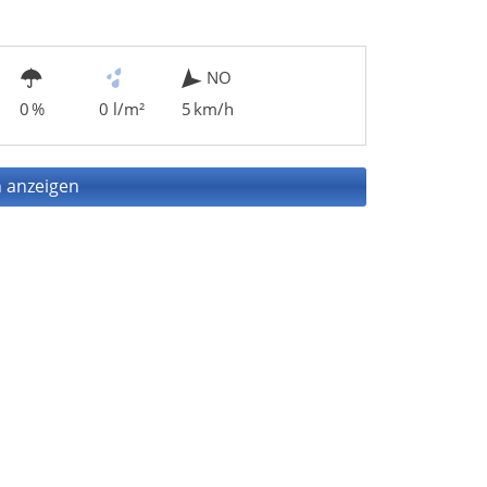
NO
0 %
0 l/m²
5 km/h
 anzeigen