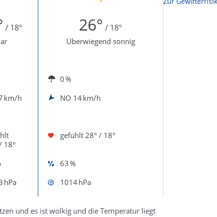
Zur Sonnenscheindauerkarte
Zur Gewitterrisi
°
26°
/ 18°
/ 18°
lar
Überwiegend sonnig
0 %
7 km/h
NO
14 km/h
hlt
gefühlt
28° / 18°
/ 18°
%
63 %
3 hPa
1014 hPa
zen und es ist wolkig und die Temperatur liegt