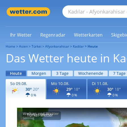
Ihr Wetter
Regenradar
Wetterkarten
Skigebi
Home
Asien
Türkei
Afyonkarahisar
Kadılar
Heute
Das Wetter heute in Ka
Heute
Morgen
3 Tage
Wochenende
7 Tage
So 09.08.
Mo 10.08.
Di 11.08.
30°
20°
29°
18°
30°
18°
0 %
0 %
0 %
Türkei-Wetter