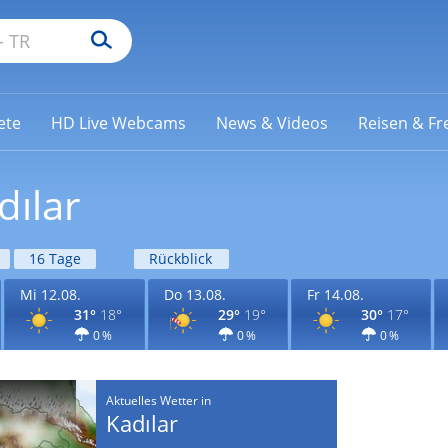
ete
HD Live Webcams
News & Videos
Reisen & Fre
dılar
16 Tage
Rückblick
Mi 12.08.
Do 13.08.
Fr 14.08.
31°
18°
29°
19°
30°
17°
0 %
0 %
0 %
Aktuelles Wetter in
Kadılar