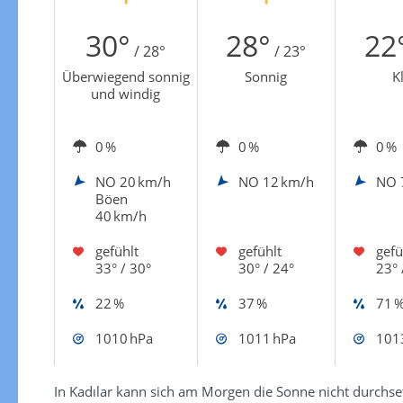
Zur Windgeschwindigkeitenkarte
30°
28°
22
/ 28°
/ 23°
Überwiegend sonnig
Sonnig
K
und windig
0 %
0 %
0 %
NO
20 km/h
NO
12 km/h
NO
Böen
40 km/h
gefühlt
gefühlt
gefü
33° / 30°
30° / 24°
23° 
22 %
37 %
71 
1010 hPa
1011 hPa
101
In Kadılar kann sich am Morgen die Sonne nicht durchset