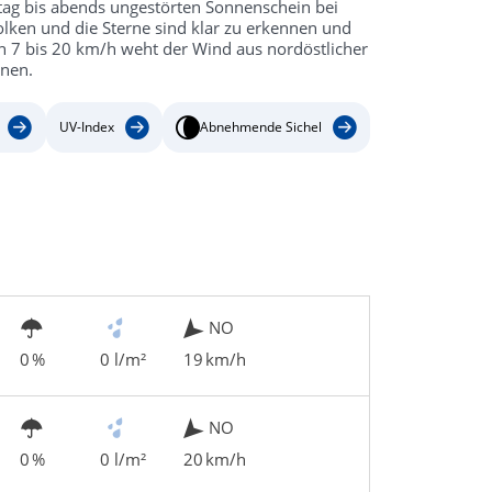
tag bis abends ungestörten Sonnenschein bei
olken und die Sterne sind klar zu erkennen und
on 7 bis 20 km/h weht der Wind aus nordöstlicher
hnen.
UV-Index
Abnehmende Sichel
NO
0 %
0 l/m²
19 km/h
NO
0 %
0 l/m²
20 km/h