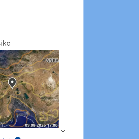
siko
Windböen
Windböen heute