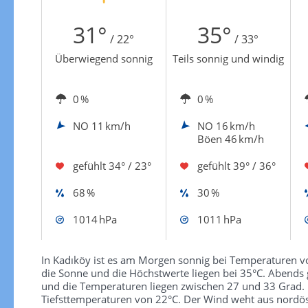
Zur Windgeschwindigkeitenkarte
31°
35°
/ 22°
/ 33°
Überwiegend sonnig
Teils sonnig und windig
0 %
0 %
NO
11 km/h
NO
16 km/h
Böen 46 km/h
gefühlt
34° / 23°
gefühlt
39° / 36°
68 %
30 %
1014 hPa
1011 hPa
In Kadıköy ist es am Morgen sonnig bei Temperaturen v
die Sonne und die Höchstwerte liegen bei 35°C. Abends
und die Temperaturen liegen zwischen 27 und 33 Grad. N
Tiefsttemperaturen von 22°C. Der Wind weht aus nordös