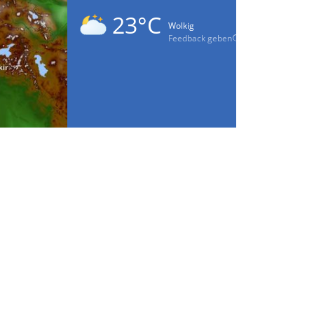
23°C
Wolkig
Feedback geben