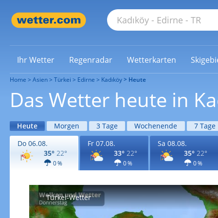
Ihr Wetter
Regenradar
Wetterkarten
Skigebi
Home
Asien
Türkei
Edirne
Kadıköy
Heute
Das Wetter heute in Ka
Heute
Morgen
3 Tage
Wochenende
7 Tage
Do 06.08.
Fr 07.08.
Sa 08.08.
35°
22°
33°
22°
35°
22°
0 %
0 %
0 %
Türkei-Wetter