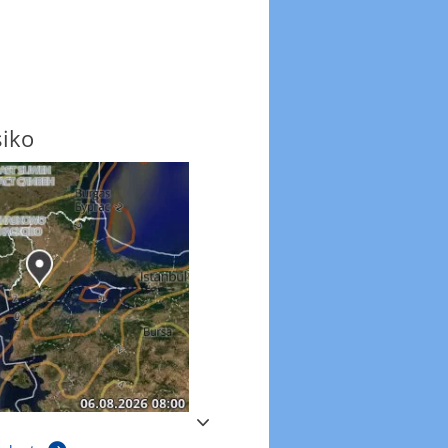
siko
Windböen
Windböen heute