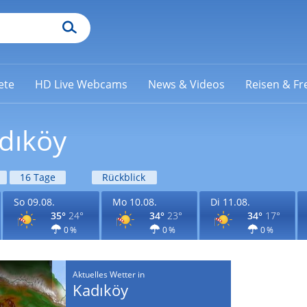
ete
HD Live Webcams
News & Videos
Reisen & Fre
dıköy
16 Tage
Rückblick
So 09.08.
Mo 10.08.
Di 11.08.
35°
24°
34°
23°
34°
17°
0 %
0 %
0 %
Aktuelles Wetter in
Kadıköy