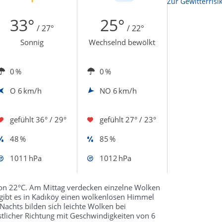
Zur Sonnenscheindauerkarte
Zur Gewitterrisi
33°
25°
/ 27°
/ 22°
Sonnig
Wechselnd bewölkt
0 %
0 %
O
6 km/h
NO
6 km/h
gefühlt
36° / 29°
gefühlt
27° / 23°
48 %
85 %
1011 hPa
1012 hPa
on 22°C. Am Mittag verdecken einzelne Wolken
 gibt es in Kadıköy einen wolkenlosen Himmel
achts bilden sich leichte Wolken bei
tlicher Richtung mit Geschwindigkeiten von 6