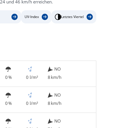
24 und 46 km/h erreichen.
UV-Index
Letztes Viertel
NO
0 %
0 l/m²
8 km/h
NO
0 %
0 l/m²
8 km/h
NO